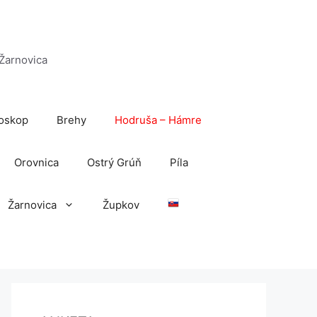
 Žarnovica
oskop
Brehy
Hodruša – Hámre
Orovnica
Ostrý Grúň
Píla
Žarnovica
Župkov