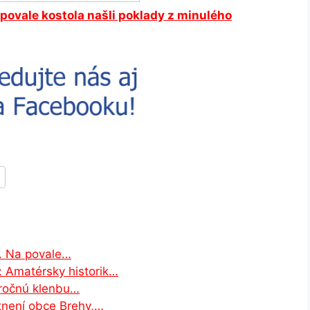
povale kostola našli poklady z minulého
h. Na povale…
 Amatérsky historik…
áročnú klenbu…
není obce Brehy,…