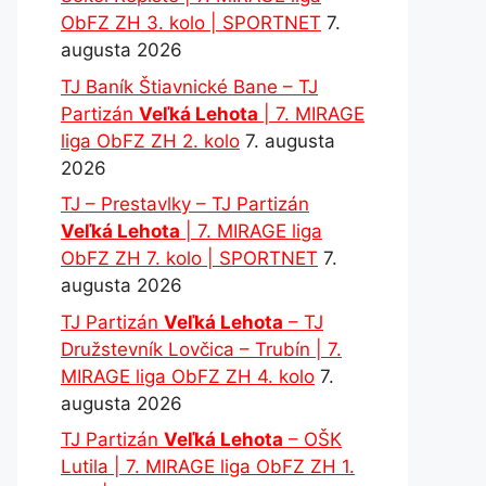
ObFZ ZH 3. kolo | SPORTNET
7.
augusta 2026
TJ Baník Štiavnické Bane – TJ
Partizán
Veľká Lehota
| 7. MIRAGE
liga ObFZ ZH 2. kolo
7. augusta
2026
TJ – Prestavlky – TJ Partizán
Veľká Lehota
| 7. MIRAGE liga
ObFZ ZH 7. kolo | SPORTNET
7.
augusta 2026
TJ Partizán
Veľká Lehota
– TJ
Družstevník Lovčica – Trubín | 7.
MIRAGE liga ObFZ ZH 4. kolo
7.
augusta 2026
TJ Partizán
Veľká Lehota
– OŠK
Lutila | 7. MIRAGE liga ObFZ ZH 1.