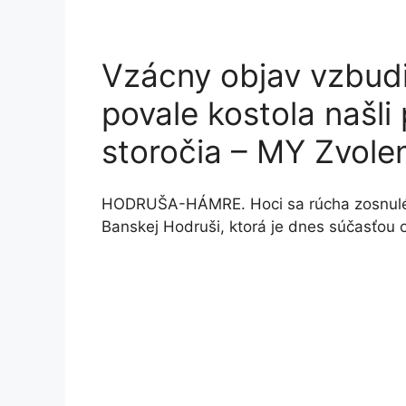
Vzácny objav vzbudi
povale kostola našli
storočia – MY Zvole
HODRUŠA-HÁMRE. Hoci sa rúcha zosnulého 
Banskej Hodruši, ktorá je dnes súčasťo