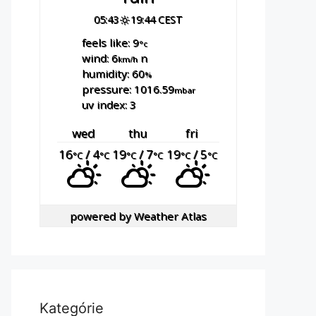
05:43
19:44 CEST
feels like: 9
°c
wind: 6
n
km/h
humidity: 60
%
pressure: 1016.59
mbar
uv index: 3
wed
thu
fri
16
/ 4
19
/ 7
19
/ 5
°C
°C
°C
°C
°C
°C
powered by
Weather Atlas
Kategórie