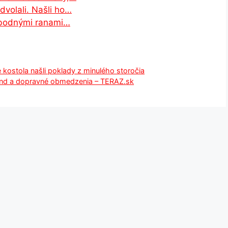
volali. Našli ho…
s bodnými ranami…
 kostola našli poklady z minulého storočia
kend a dopravné obmedzenia – TERAZ.sk