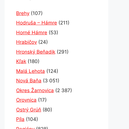
Brehy
(107)
Hodruša – Hámre
(211)
Horné Hámre
(53)
Hrabičov
(24)
Hronský Beňadik
(291)
Kľak
(180)
Malá Lehota
(124)
Nová Baňa
(3 051)
Okres Žarnovica
(2 387)
Orovnica
(17)
Ostrý Grúň
(80)
Píla
(104)
Regióny
(828)