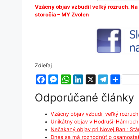
Vzácny objav vzbudil veľký rozruch. Na 
storočia – MY Zvolen
Zdieľaj
F
M
W
Li
X
T
S
a
e
h
n
el
h
Odporúčané články
c
s
at
k
e
ar
e
s
s
e
gr
e
Vzácny objav vzbudil veľký rozruc
b
e
A
dI
a
Unikátny objav v Hodruši-Hámroch:
o
n
p
n
m
Nečakaný objav pri Novej Bani: St
o
g
p
Dnes sa má rozhodnúť o osamostat