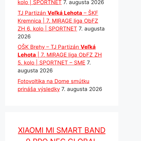
kolo | SPORTNET
7. augusta 2026
TJ Partizán
Veľká Lehota
– ŠKF
Kremnica | 7. MIRAGE liga ObFZ
ZH 6. kolo | SPORTNET
7. augusta
2026
OŠK Brehy – TJ Partizán
Veľká
Lehota
| 7. MIRAGE liga ObFZ ZH
5. kolo | SPORTNET – SME
7.
augusta 2026
Fotovoltika na Dome smútku
prináša výsledky
7. augusta 2026
XIAOMI MI SMART BAND