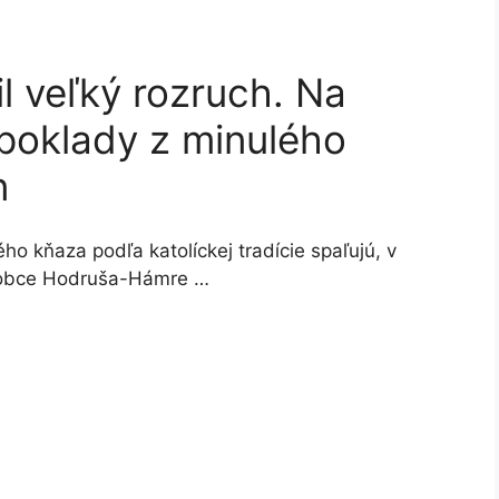
l veľký rozruch. Na
 poklady z minulého
n
kňaza podľa katolíckej tradície spaľujú, v
u obce Hodruša-Hámre …