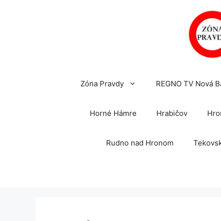
Preskočiť
na
obsah
Zóna Pravdy
REGNO TV Nová B
Horné Hámre
Hrabičov
Hro
Rudno nad Hronom
Tekovsk