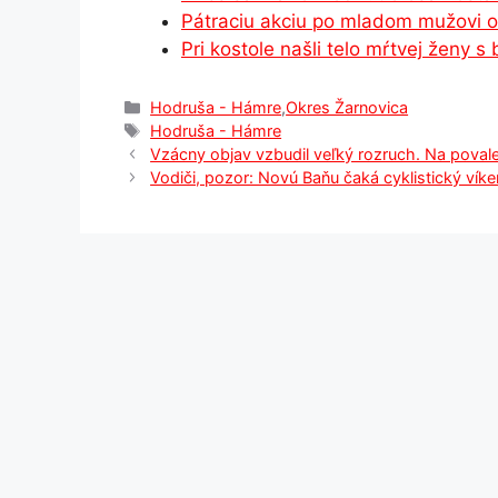
Pátraciu akciu po mladom mužovi od
k
er
Pri kostole našli telo mŕtvej ženy 
Kategórie
Hodruša - Hámre
,
Okres Žarnovica
Značky
Hodruša - Hámre
Vzácny objav vzbudil veľký rozruch. Na povale
Vodiči, pozor: Novú Baňu čaká cyklistický ví