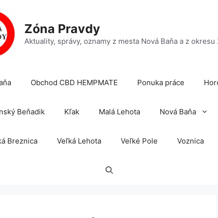
Zóna Pravdy
Aktuality, správy, oznamy z mesta Nová Baňa a z okresu
aňa
Obchod CBD HEMPMATE
Ponuka práce
Hor
nský Beňadik
Kľak
Malá Lehota
Nová Baňa
á Breznica
Veľká Lehota
Veľké Pole
Voznica