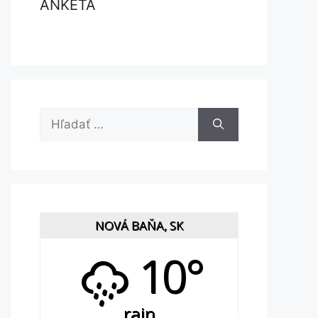
ANKETA
Hľadať:
NOVÁ BAŇA, SK
10°
rain