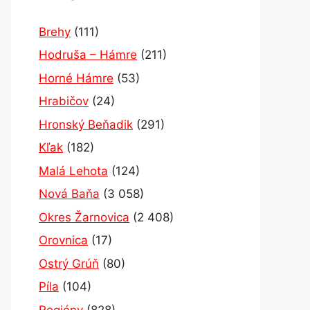
Brehy
(111)
Hodruša – Hámre
(211)
Horné Hámre
(53)
Hrabičov
(24)
Hronský Beňadik
(291)
Kľak
(182)
Malá Lehota
(124)
Nová Baňa
(3 058)
Okres Žarnovica
(2 408)
Orovnica
(17)
Ostrý Grúň
(80)
Píla
(104)
Regióny
(828)