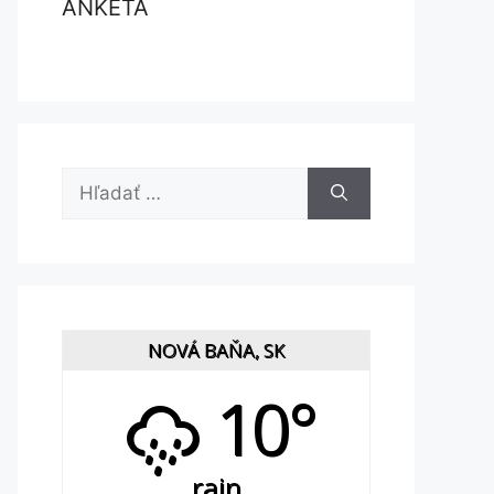
ANKETA
Hľadať:
NOVÁ BAŇA, SK
10°
rain