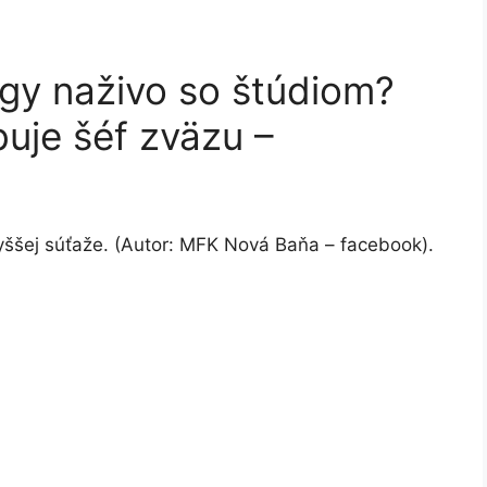
igy naživo so štúdiom?
uje šéf zväzu –
yššej súťaže. (Autor: MFK Nová Baňa – facebook).