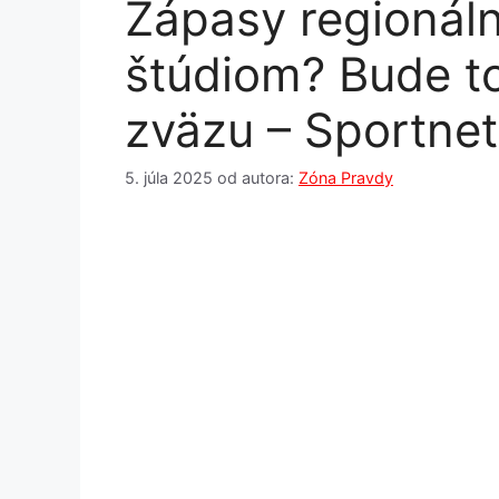
Zápasy regionáln
štúdiom? Bude to
zväzu – Sportnet
5. júla 2025
od autora:
Zóna Pravdy