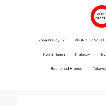
Preskočiť
na
obsah
Zóna Pravdy
REGNO TV Nová B
Horné Hámre
Hrabičov
Hro
Rudno nad Hronom
Tekovsk