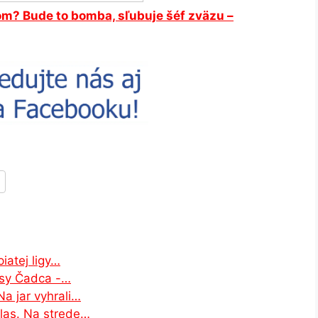
iom? Bude to bomba, sľubuje šéf zväzu –
piatej ligy…
asy Čadca -…
Na jar vyhrali…
hlas. Na strede…