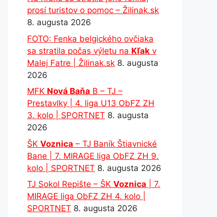
prosí turistov o pomoc – Žilinak.sk
8. augusta 2026
FOTO: Fenka belgického ovčiaka
sa stratila počas výletu na
Kľak
v
Malej Fatre | Žilinak.sk
8. augusta
2026
MFK
Nová Baňa
B – TJ –
Prestavlky | 4. liga U13 ObFZ ZH
3. kolo | SPORTNET
8. augusta
2026
ŠK
Voznica
– TJ Baník Štiavnické
Bane | 7. MIRAGE liga ObFZ ZH 9.
kolo | SPORTNET
8. augusta 2026
TJ Sokol Repište – ŠK
Voznica
| 7.
MIRAGE liga ObFZ ZH 4. kolo |
SPORTNET
8. augusta 2026