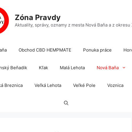
Zóna Pravdy
Aktuality, správy, oznamy z mesta Nová Baňa a z okresu
aňa
Obchod CBD HEMPMATE
Ponuka práce
Hor
nský Beňadik
Kľak
Malá Lehota
Nová Baňa
á Breznica
Veľká Lehota
Veľké Pole
Voznica