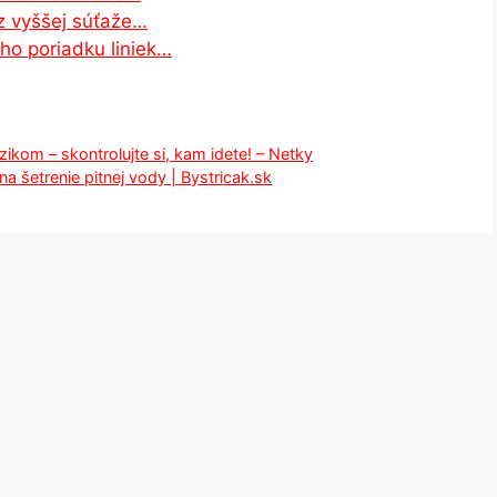
 z vyššej súťaže…
o poriadku liniek…
zikom – skontrolujte si, kam idete! – Netky
a šetrenie pitnej vody | Bystricak.sk