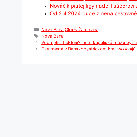
Nováčik piatej ligy nadelil súperovi
k
er
Od 2.4.2024 bude zmena cestovnéh
Kategórie
Nová Baňa
,
Okres Žarnovica
Značky
Nova Bana
Voda plná baktérií? Tieto kúpaliská môžu byť ri
Dve mestá v Banskobystrickom kraji vyzývajú n