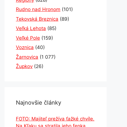
Rudno nad Hronom
(101)
Tekovská Breznica
(89)
Veľká Lehota
(85)
Veľké Pole
(159)
Voznica
(40)
Žarnovica
(1 077)
Župkov
(26)
Najnovšie články
FOTO: Majiteľ prežíva ťažké chvíle.
Na Kľaku sa stratila jeho fenka,