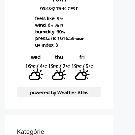
05:43
19:44 CEST
feels like: 9
°c
wind: 6
n
km/h
humidity: 60
%
pressure: 1016.59
mbar
uv index: 3
wed
thu
fri
16
/ 4
19
/ 7
19
/ 5
°C
°C
°C
°C
°C
°C
powered by
Weather Atlas
Kategórie