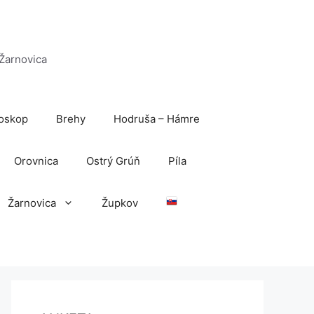
 Žarnovica
oskop
Brehy
Hodruša – Hámre
Orovnica
Ostrý Grúň
Píla
Žarnovica
Župkov