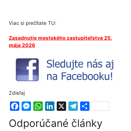
Viac si prečítate TU:
Zasadnutie mestského zastupiteľstva 25.
mája 2026
Zdieľaj
F
M
W
Li
X
T
S
a
e
h
n
el
h
Odporúčané články
c
s
at
k
e
ar