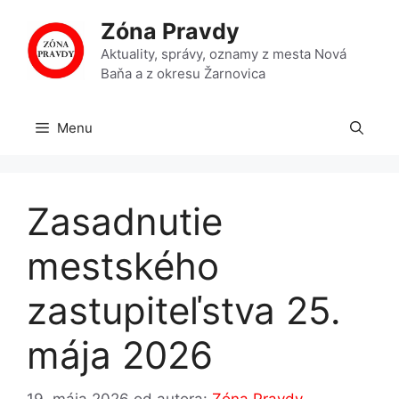
Preskočiť
Zóna Pravdy
na
obsah
Aktuality, správy, oznamy z mesta Nová
Baňa a z okresu Žarnovica
Menu
Zasadnutie
mestského
zastupiteľstva 25.
mája 2026
19. mája 2026
od autora:
Zóna Pravdy