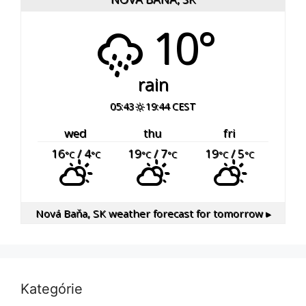
10°
rain
05:43
19:44 CEST
wed
thu
fri
16
/ 4
19
/ 7
19
/ 5
°C
°C
°C
°C
°C
°C
Nová Baňa, SK
weather forecast for tomorrow ▸
Kategórie