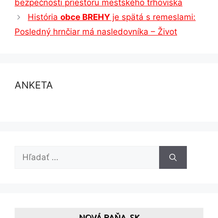
bezpečnosti priestoru mestského trhoviska
História
obce BREHY
je spätá s remeslami:
Posledný hrnčiar má nasledovníka – Život
ANKETA
Hľadať:
NOVÁ BAŇA, SK