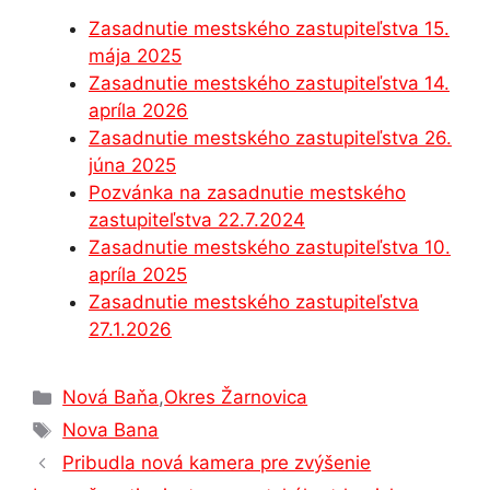
e
s
s
e
gr
e
Zasadnutie mestského zastupiteľstva 15.
b
e
A
dI
a
mája 2025
o
n
p
n
m
Zasadnutie mestského zastupiteľstva 14.
o
g
p
apríla 2026
Zasadnutie mestského zastupiteľstva 26.
k
er
júna 2025
Pozvánka na zasadnutie mestského
zastupiteľstva 22.7.2024
Zasadnutie mestského zastupiteľstva 10.
apríla 2025
Zasadnutie mestského zastupiteľstva
27.1.2026
Kategórie
Nová Baňa
,
Okres Žarnovica
Značky
Nova Bana
Pribudla nová kamera pre zvýšenie