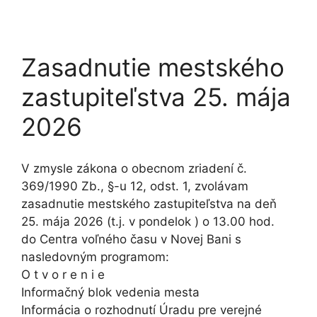
Zasadnutie mestského
zastupiteľstva 25. mája
2026
V zmysle zákona o obecnom zriadení č.
369/1990 Zb., §-u 12, odst. 1, zvolávam
zasadnutie mestského zastupiteľstva na deň
25. mája 2026 (t.j. v pondelok ) o 13.00 hod.
do Centra voľného času v Novej Bani s
nasledovným programom:
O t v o r e n i e
Informačný blok vedenia mesta
Informácia o rozhodnutí Úradu pre verejné