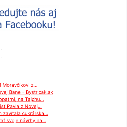
i Moravčíkovi z…
vej Bane - Bystricak.sk
opatrní, na Tajchu…
ájsť Pavla z Novej…
 zavítala cukrárska…
ať svoje návrhy na…