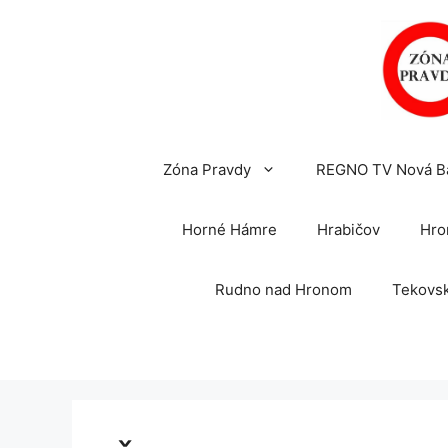
Preskočiť
na
obsah
Zóna Pravdy
REGNO TV Nová B
Horné Hámre
Hrabičov
Hro
Rudno nad Hronom
Tekovsk