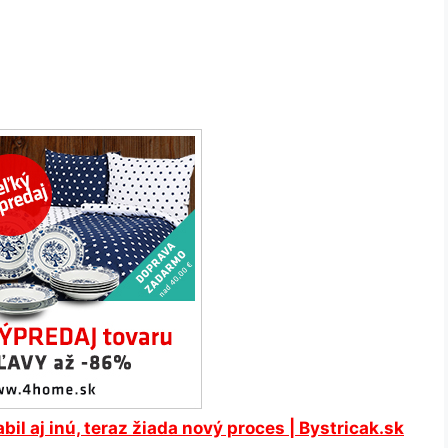
bil aj inú, teraz žiada
nový
proces | Bystricak.sk