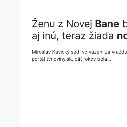
Ženu z Novej
Bane
b
aj inú, teraz žiada
n
Miroslav Kavický sedí vo väzení za vraždu
portál tvnoviny.sk, päť rokov bola…