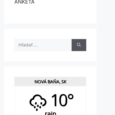
ANKETA
Hľadať:
NOVÁ BAŇA, SK
10°
rain