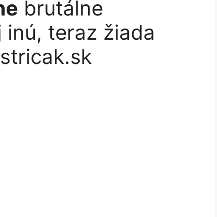
ne
brutálne
j inú, teraz žiada
stricak.sk