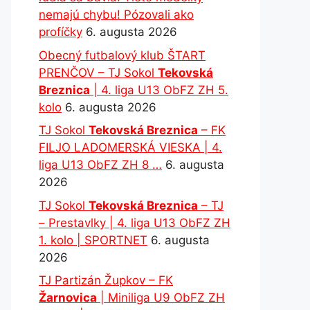
nemajú chybu! Pózovali ako
profíčky
6. augusta 2026
Obecný futbalový klub ŠTART
PRENČOV – TJ Sokol
Tekovská
Breznica
| 4. liga U13 ObFZ ZH 5.
kolo
6. augusta 2026
TJ Sokol
Tekovská Breznica
– FK
FILJO LADOMERSKÁ VIESKA | 4.
liga U13 ObFZ ZH 8 …
6. augusta
2026
TJ Sokol
Tekovská Breznica
– TJ
– Prestavlky | 4. liga U13 ObFZ ZH
1. kolo | SPORTNET
6. augusta
2026
TJ Partizán Župkov – FK
Žarnovica
| Miniliga U9 ObFZ ZH