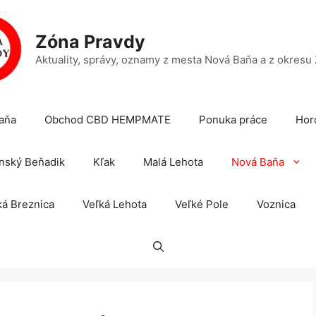
Zóna Pravdy
Aktuality, správy, oznamy z mesta Nová Baňa a z okresu
aňa
Obchod CBD HEMPMATE
Ponuka práce
Hor
nský Beňadik
Kľak
Malá Lehota
Nová Baňa
á Breznica
Veľká Lehota
Veľké Pole
Voznica