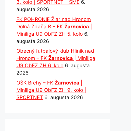
3. kolo | SPORTNET – SME
6.
augusta 2026
FK POHRONIE Žiar nad Hronom
Dolná Ždaňa B – FK
Žarnovica
|
Miniliga U9 ObFZ ZH 5. kolo
6.
augusta 2026
Obecný futbalový klub Hliník nad
Hronom – FK
Žarnovica
| Miniliga
U9 ObFZ ZH 6. kolo
6. augusta
2026
OŠK Brehy – FK
Žarnovica
|
Miniliga U9 ObFZ ZH 9. kolo |
SPORTNET
6. augusta 2026