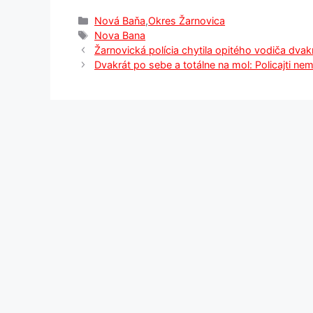
Kategórie
Nová Baňa
,
Okres Žarnovica
Značky
Nova Bana
Žarnovická polícia chytila opitého vodiča dvak
Dvakrát po sebe a totálne na mol: Policajti n