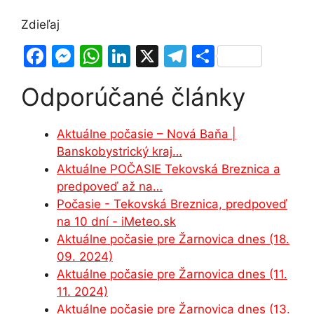
Zdieľaj
F
M
W
Li
X
T
S
a
e
h
n
el
h
Odporúčané články
c
s
at
k
e
ar
e
s
s
e
gr
e
Aktuálne počasie – Nová Baňa |
b
e
A
dI
a
Banskobystrický kraj…
o
n
p
n
m
Aktuálne POČASIE Tekovská Breznica a
o
g
p
predpoveď až na…
Počasie - Tekovská Breznica, predpoveď
k
er
na 10 dní - iMeteo.sk
Aktuálne počasie pre Žarnovica dnes (18.
09. 2024)
Aktuálne počasie pre Žarnovica dnes (11.
11. 2024)
Aktuálne počasie pre Žarnovica dnes (13.