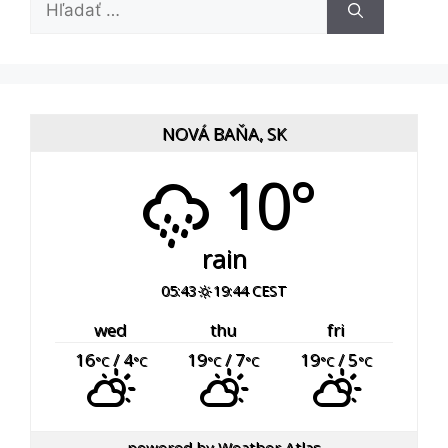
NOVÁ BAŇA, SK
10°
rain
05:43
19:44 CEST
wed
thu
fri
16
/ 4
19
/ 7
19
/ 5
°C
°C
°C
°C
°C
°C
powered by
Weather Atlas