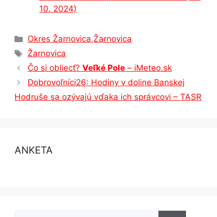
10. 2024)
Kategórie
Okres Žarnovica
,
Žarnovica
Značky
Žarnovica
Čo si obliecť?
Veľké Pole
– iMeteo.sk
Dobrovoľníci26: Hodiny v doline Banskej
Hodruše sa ozývajú vďaka ich správcovi – TASR
ANKETA
Hľadať: