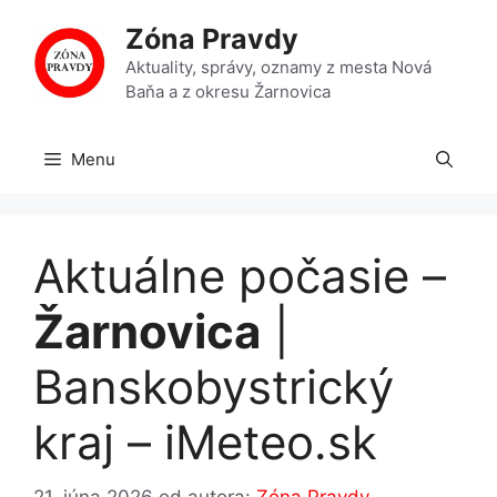
Preskočiť
Zóna Pravdy
na
obsah
Aktuality, správy, oznamy z mesta Nová
Baňa a z okresu Žarnovica
Menu
Aktuálne počasie –
Žarnovica
|
Banskobystrický
kraj – iMeteo.sk
21. júna 2026
od autora:
Zóna Pravdy