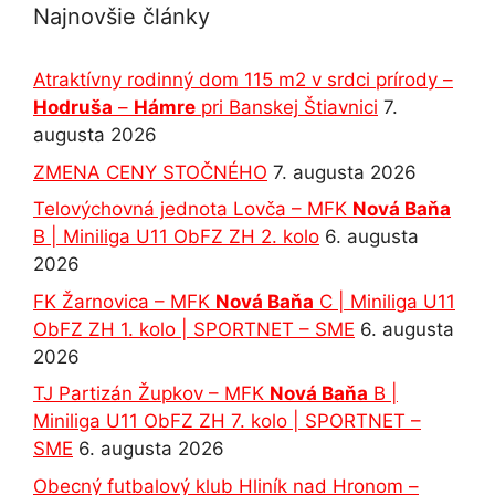
Najnovšie články
Atraktívny rodinný dom 115 m2 v srdci prírody –
Hodruša
–
Hámre
pri Banskej Štiavnici
7.
augusta 2026
ZMENA CENY STOČNÉHO
7. augusta 2026
Telovýchovná jednota Lovča – MFK
Nová Baňa
B | Miniliga U11 ObFZ ZH 2. kolo
6. augusta
2026
FK Žarnovica – MFK
Nová Baňa
C | Miniliga U11
ObFZ ZH 1. kolo | SPORTNET – SME
6. augusta
2026
TJ Partizán Župkov – MFK
Nová Baňa
B |
Miniliga U11 ObFZ ZH 7. kolo | SPORTNET –
SME
6. augusta 2026
Obecný futbalový klub Hliník nad Hronom –