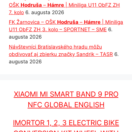
OŠK
Hodruša
–
Hámre
| Miniliga U11 ObFZ ZH
7. kolo
6. augusta 2026
FK Žarnovica – OŠK
Hodruša
–
Hámre
| Miniliga
U11 ObFZ ZH 3. kolo – SPORTNET – SME
6.
augusta 2026
Návštevníci Bratislavského hradu môžu
obdivovať aj zbierku značky Sandrik – TASR
6.
augusta 2026
XIAOMI MI SMART BAND 9 PRO
NFC GLOBAL ENGLISH
IMORTOR 1, 2, 3 ELECTRIC BIKE