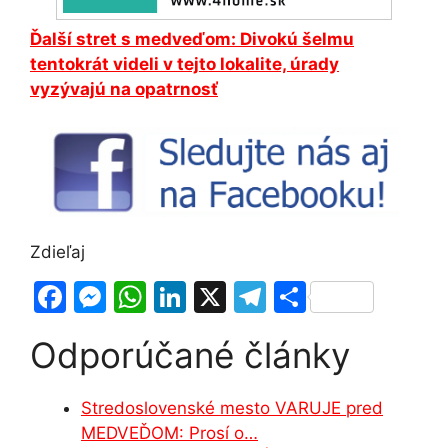
Ďalší stret s medveďom: Divokú šelmu
tentokrát videli v tejto lokalite, úrady
vyzývajú na opatrnosť
Zdieľaj
F
M
W
Li
X
T
S
a
e
h
n
el
h
Odporúčané články
c
s
at
k
e
ar
e
s
s
e
gr
e
Stredoslovenské mesto VARUJE pred
b
e
A
dI
a
MEDVEĎOM: Prosí o…