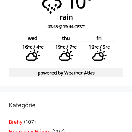
10°
rain
05:43
19:44 CEST
wed
thu
fri
16
/ 4
19
/ 7
19
/ 5
°C
°C
°C
°C
°C
°C
powered by
Weather Atlas
Kategórie
Brehy
(107)
Hodruša – Hámre
(207)