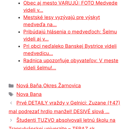
o
n
p
n
m
Obec aj mesto VARUJÚ: FOTO Medvede
o
g
p
videli v…
Mestské lesy vyzývajú pre výskyt
k
er
medveďa na…
Pribúdajú hlásenia o medveďoch: Šelmu
videli aj v…
Pri obci neďaleko Banskej Bystrice videli
medvedicu…
Radnica upozorňuje obyvateľov: V meste
videli šelmu!…
Kategórie
Nová Baňa
,
Okres Žarnovica
Značky
Nova Bana
Prvé DETAILY vraždy v Gelnici: Zuzane (†47)
mal podrezať hrdlo manžel! DESIVÉ slová …
Študenti TUZVO absolvovali letnú školu na
Transylvánskej univerzite – TERAZ.sk