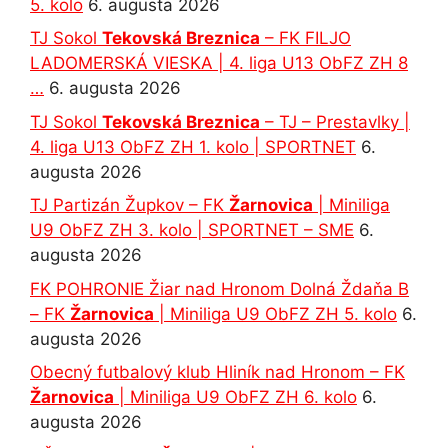
5. kolo
6. augusta 2026
TJ Sokol
Tekovská Breznica
– FK FILJO
LADOMERSKÁ VIESKA | 4. liga U13 ObFZ ZH 8
…
6. augusta 2026
TJ Sokol
Tekovská Breznica
– TJ – Prestavlky |
4. liga U13 ObFZ ZH 1. kolo | SPORTNET
6.
augusta 2026
TJ Partizán Župkov – FK
Žarnovica
| Miniliga
U9 ObFZ ZH 3. kolo | SPORTNET – SME
6.
augusta 2026
FK POHRONIE Žiar nad Hronom Dolná Ždaňa B
– FK
Žarnovica
| Miniliga U9 ObFZ ZH 5. kolo
6.
augusta 2026
Obecný futbalový klub Hliník nad Hronom – FK
Žarnovica
| Miniliga U9 ObFZ ZH 6. kolo
6.
augusta 2026