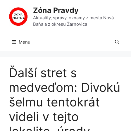
Preskočiť
Zóna Pravdy
na
obsah
Aktuality, správy, oznamy z mesta Nová
Baňa a z okresu Žarnovica
Menu
Ďalší stret s
medveďom: Divokú
šelmu tentokrát
videli v tejto