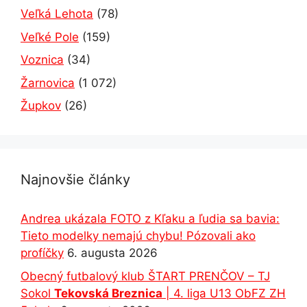
Veľká Lehota
(78)
Veľké Pole
(159)
Voznica
(34)
Žarnovica
(1 072)
Župkov
(26)
Najnovšie články
Andrea ukázala FOTO z Kľaku a ľudia sa bavia:
Tieto modelky nemajú chybu! Pózovali ako
profíčky
6. augusta 2026
Obecný futbalový klub ŠTART PRENČOV – TJ
Sokol
Tekovská Breznica
| 4. liga U13 ObFZ ZH