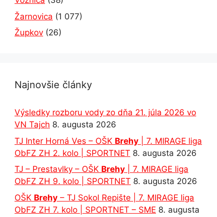
Voznica
(38)
Žarnovica
(1 077)
Župkov
(26)
Najnovšie články
Výsledky rozboru vody zo dňa 21. júla 2026 vo
VN Tajch
8. augusta 2026
TJ Inter Horná Ves – OŠK
Brehy
| 7. MIRAGE liga
ObFZ ZH 2. kolo | SPORTNET
8. augusta 2026
TJ – Prestavlky – OŠK
Brehy
| 7. MIRAGE liga
ObFZ ZH 9. kolo | SPORTNET
8. augusta 2026
OŠK
Brehy
– TJ Sokol Repište | 7. MIRAGE liga
ObFZ ZH 7. kolo | SPORTNET – SME
8. augusta