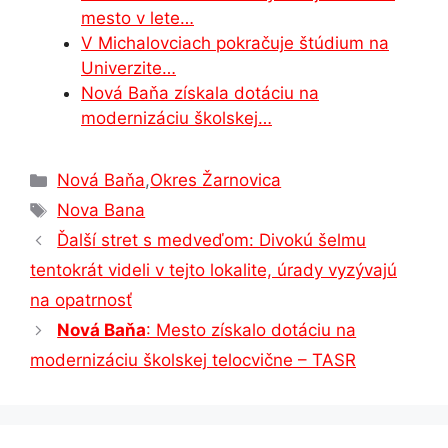
mesto v lete…
V Michalovciach pokračuje štúdium na
Univerzite…
Nová Baňa získala dotáciu na
modernizáciu školskej…
Kategórie
Nová Baňa
,
Okres Žarnovica
Značky
Nova Bana
Ďalší stret s medveďom: Divokú šelmu
tentokrát videli v tejto lokalite, úrady vyzývajú
na opatrnosť
Nová Baňa
: Mesto získalo dotáciu na
modernizáciu školskej telocvične – TASR