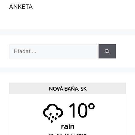
ANKETA
Hľadať:
NOVÁ BAŇA, SK
10°
rain