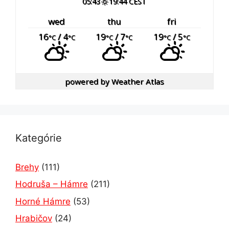
05:43
19:44 CEST
wed
thu
fri
16
/ 4
19
/ 7
19
/ 5
°C
°C
°C
°C
°C
°C
powered by
Weather Atlas
Kategórie
Brehy
(111)
Hodruša – Hámre
(211)
Horné Hámre
(53)
Hrabičov
(24)