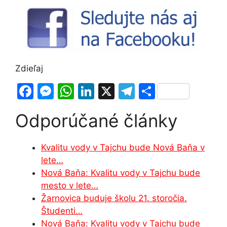
Zdieľaj
F
M
W
Li
X
T
S
a
e
h
n
el
h
Odporúčané články
c
s
at
k
e
ar
e
s
s
e
gr
e
Kvalitu vody v Tajchu bude Nová Baňa v
b
e
A
dI
a
lete…
o
n
p
n
m
Nová Baňa: Kvalitu vody v Tajchu bude
o
g
p
mesto v lete…
Žarnovica buduje školu 21. storočia.
k
er
Študenti…
Nová Baňa: Kvalitu vody v Tajchu bude