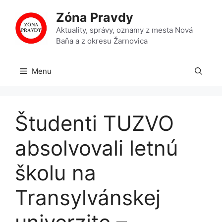
Preskočiť
Zóna Pravdy
na
obsah
Aktuality, správy, oznamy z mesta Nová
Baňa a z okresu Žarnovica
Menu
Študenti TUZVO
absolvovali letnú
školu na
Transylvánskej