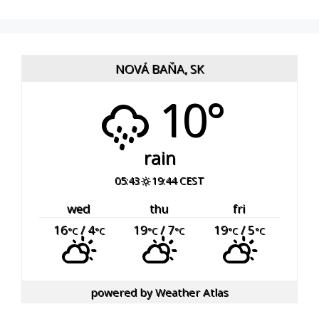
NOVÁ BAŇA, SK
10°
rain
05:43
19:44 CEST
wed
thu
fri
16
/ 4
19
/ 7
19
/ 5
°C
°C
°C
°C
°C
°C
powered by
Weather Atlas