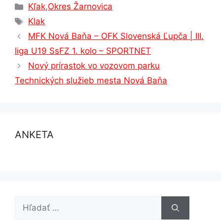
Kategórie
Kľak
,
Okres Žarnovica
Značky
Klak
MFK Nová Baňa – OFK Slovenská Ľupča | III.
liga U19 SsFZ 1. kolo – SPORTNET
Nový prírastok vo vozovom parku
Technických služieb mesta Nová Baňa
ANKETA
Hľadať: