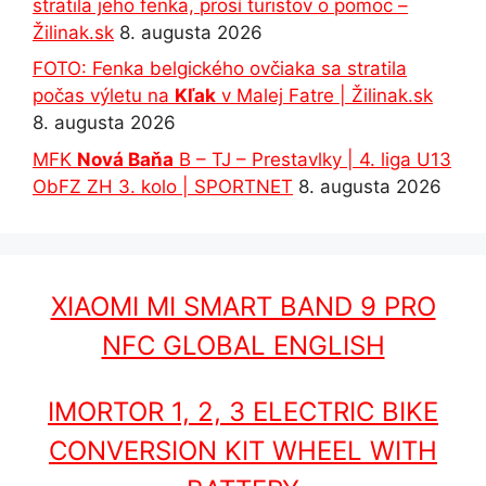
stratila jeho fenka, prosí turistov o pomoc –
Žilinak.sk
8. augusta 2026
FOTO: Fenka belgického ovčiaka sa stratila
počas výletu na
Kľak
v Malej Fatre | Žilinak.sk
8. augusta 2026
MFK
Nová Baňa
B – TJ – Prestavlky | 4. liga U13
ObFZ ZH 3. kolo | SPORTNET
8. augusta 2026
XIAOMI MI SMART BAND 9 PRO
NFC GLOBAL ENGLISH
IMORTOR 1, 2, 3 ELECTRIC BIKE
CONVERSION KIT WHEEL WITH