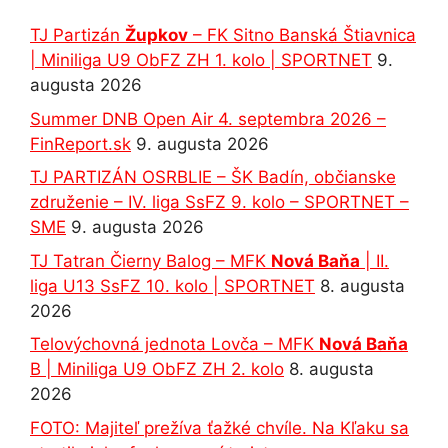
TJ Partizán
Župkov
– FK Sitno Banská Štiavnica
| Miniliga U9 ObFZ ZH 1. kolo | SPORTNET
9.
augusta 2026
Summer DNB Open Air 4. septembra 2026 –
FinReport.sk
9. augusta 2026
TJ PARTIZÁN OSRBLIE – ŠK Badín, občianske
združenie – IV. liga SsFZ 9. kolo – SPORTNET –
SME
9. augusta 2026
TJ Tatran Čierny Balog – MFK
Nová Baňa
| II.
liga U13 SsFZ 10. kolo | SPORTNET
8. augusta
2026
Telovýchovná jednota Lovča – MFK
Nová Baňa
B | Miniliga U9 ObFZ ZH 2. kolo
8. augusta
2026
FOTO: Majiteľ prežíva ťažké chvíle. Na Kľaku sa