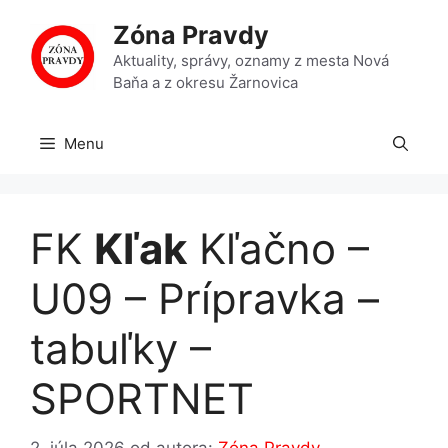
Preskočiť
Zóna Pravdy
na
obsah
Aktuality, správy, oznamy z mesta Nová
Baňa a z okresu Žarnovica
Menu
FK
Kľak
Kľačno –
U09 – Prípravka –
tabuľky –
SPORTNET
2. júla 2026
od autora:
Zóna Pravdy