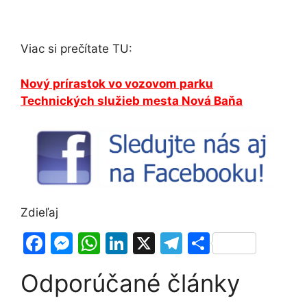
Viac si prečítate TU:
Nový prírastok vo vozovom parku
Technických služieb mesta Nová Baňa
Zdieľaj
F
M
W
Li
X
T
S
a
e
h
n
el
h
Odporúčané články
c
s
at
k
e
ar