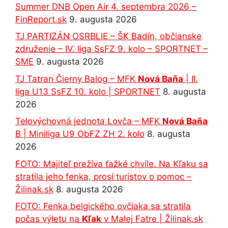
Summer DNB Open Air 4. septembra 2026 –
FinReport.sk
9. augusta 2026
TJ PARTIZÁN OSRBLIE – ŠK Badín, občianske
združenie – IV. liga SsFZ 9. kolo – SPORTNET –
SME
9. augusta 2026
TJ Tatran Čierny Balog – MFK
Nová Baňa
| II.
liga U13 SsFZ 10. kolo | SPORTNET
8. augusta
2026
Telovýchovná jednota Lovča – MFK
Nová Baňa
B | Miniliga U9 ObFZ ZH 2. kolo
8. augusta
2026
FOTO: Majiteľ prežíva ťažké chvíle. Na Kľaku sa
stratila jeho fenka, prosí turistov o pomoc –
Žilinak.sk
8. augusta 2026
FOTO: Fenka belgického ovčiaka sa stratila
počas výletu na
Kľak
v Malej Fatre | Žilinak.sk