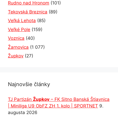
Rudno nad Hronom
(101)
Tekovská Breznica
(89)
Veľká Lehota
(85)
Veľké Pole
(159)
Voznica
(40)
Žarnovica
(1 077)
Župkov
(27)
Najnovšie články
TJ Partizán
Župkov
– FK Sitno Banská Štiavnica
| Miniliga U9 ObFZ ZH 1. kolo | SPORTNET
9.
augusta 2026