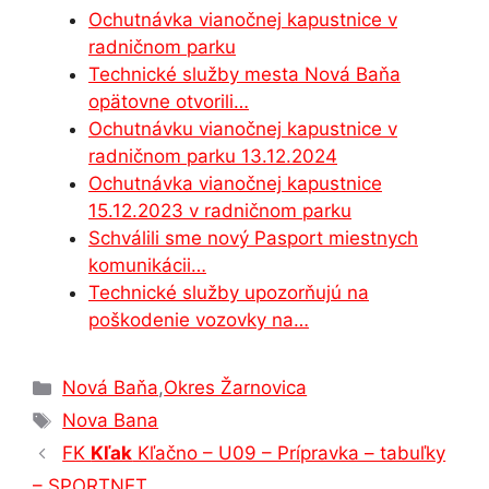
e
s
s
e
gr
e
Ochutnávka vianočnej kapustnice v
b
e
A
dI
a
radničnom parku
o
n
p
n
m
Technické služby mesta Nová Baňa
o
g
p
opätovne otvorili…
Ochutnávku vianočnej kapustnice v
k
er
radničnom parku 13.12.2024
Ochutnávka vianočnej kapustnice
15.12.2023 v radničnom parku
Schválili sme nový Pasport miestnych
komunikácii…
Technické služby upozorňujú na
poškodenie vozovky na…
Kategórie
Nová Baňa
,
Okres Žarnovica
Značky
Nova Bana
FK
Kľak
Kľačno – U09 – Prípravka – tabuľky
– SPORTNET