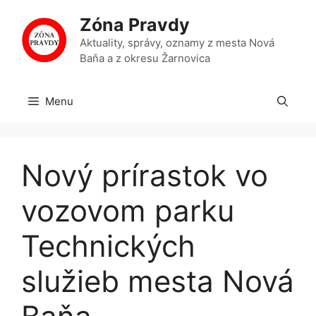
Preskočiť
Zóna Pravdy
na
obsah
Aktuality, správy, oznamy z mesta Nová
Baňa a z okresu Žarnovica
Menu
Nový prírastok vo
vozovom parku
Technických
služieb mesta Nová