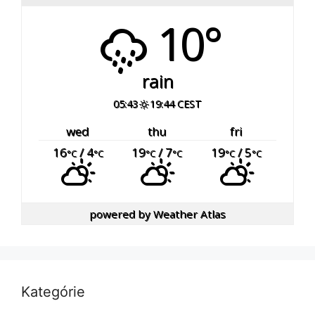
10°
rain
05:43
19:44 CEST
wed
thu
fri
16
/ 4
19
/ 7
19
/ 5
°C
°C
°C
°C
°C
°C
powered by
Weather Atlas
Kategórie