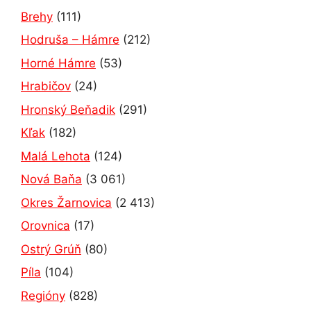
Brehy
(111)
Hodruša – Hámre
(212)
Horné Hámre
(53)
Hrabičov
(24)
Hronský Beňadik
(291)
Kľak
(182)
Malá Lehota
(124)
Nová Baňa
(3 061)
Okres Žarnovica
(2 413)
Orovnica
(17)
Ostrý Grúň
(80)
Píla
(104)
Regióny
(828)