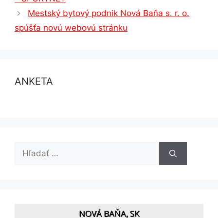
Mestský bytový podnik Nová Baňa s. r. o.
spúšťa novú webovú stránku
ANKETA
Hľadať:
NOVÁ BAŇA, SK