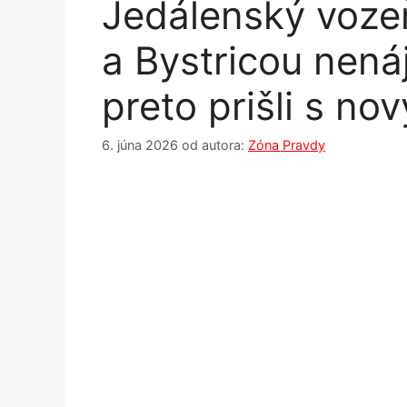
Jedálenský voze
a Bystricou nená
preto prišli s no
6. júna 2026
od autora:
Zóna Pravdy