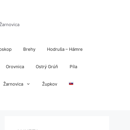
 Žarnovica
oskop
Brehy
Hodruša – Hámre
Orovnica
Ostrý Grúň
Píla
Žarnovica
Župkov