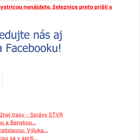
stricou nenájdete, železnice preto prišli s
užnej trasy - Správy STVR
vou a Banskou…
ratislavou: Výluka…
ou sa v apríli…