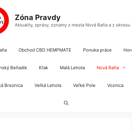
Zóna Pravdy
Aktuality, správy, oznamy z mesta Nová Baňa a z okresu
aňa
Obchod CBD HEMPMATE
Ponuka práce
Hor
nský Beňadik
Kľak
Malá Lehota
Nová Baňa
á Breznica
Veľká Lehota
Veľké Pole
Voznica