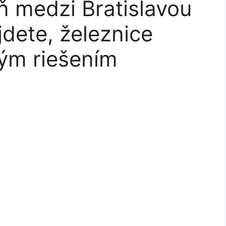
ň medzi Bratislavou
jdete, železnice
vým riešením