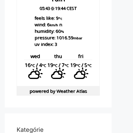
05:43
19:44 CEST
feels like: 9
°c
wind: 6
n
km/h
humidity: 60
%
pressure: 1016.59
mbar
uv index: 3
wed
thu
fri
16
/ 4
19
/ 7
19
/ 5
°C
°C
°C
°C
°C
°C
powered by
Weather Atlas
Kategórie