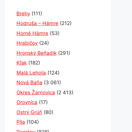
Brehy
(111)
Hodruša – Hámre
(212)
Horné Hámre
(53)
Hrabičov
(24)
Hronský Beňadik
(291)
Kľak
(182)
Malá Lehota
(124)
Nová Baňa
(3 061)
Okres Žarnovica
(2 413)
Orovnica
(17)
Ostrý Grúň
(80)
Píla
(104)
Regióny
(828)