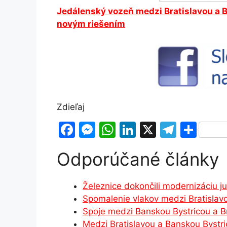
Jedálenský vozeň medzi Bratislavou a By
novým riešením
Zdieľaj
F
M
W
Li
X
T
S
a
e
h
n
el
h
Odporúčané články
c
s
at
k
e
ar
e
s
s
e
gr
e
Železnice dokončili modernizáciu j
b
e
A
dI
a
Spomalenie vlakov medzi Bratisla
o
n
p
n
m
Spoje medzi Banskou Bystricou a B
o
g
p
Medzi Bratislavou a Banskou Bystric