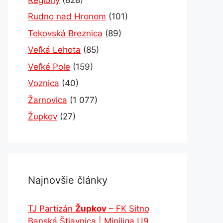
Rudno nad Hronom
(101)
Tekovská Breznica
(89)
Veľká Lehota
(85)
Veľké Pole
(159)
Voznica
(40)
Žarnovica
(1 077)
Župkov
(27)
Najnovšie články
TJ Partizán
Župkov
– FK Sitno
Banská Štiavnica | Miniliga U9