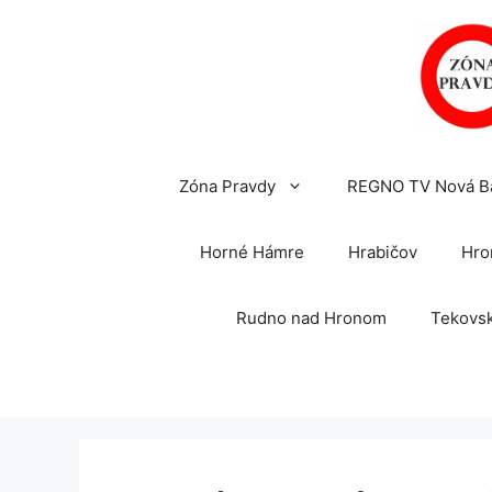
Preskočiť
na
obsah
Zóna Pravdy
REGNO TV Nová B
Horné Hámre
Hrabičov
Hro
Rudno nad Hronom
Tekovsk