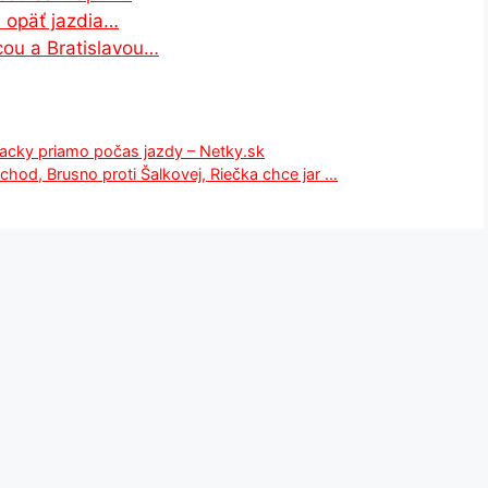
u opäť jazdia…
cou a Bratislavou…
nacky priamo počas jazdy – Netky.sk
chod, Brusno proti Šalkovej, Riečka chce jar …