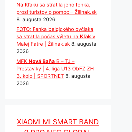
Na Kľaku sa stratila jeho fenka,
prosí turistov o pomoc – Žilinak.sk
8. augusta 2026
FOTO: Fenka belgického ovčiaka
sa stratila počas výletu na
Kľak
v
Malej Fatre | Žilinak.sk
8. augusta
2026
MFK
Nová Baňa
B – TJ –
Prestavlky | 4. liga U13 ObFZ ZH
3. kolo | SPORTNET
8. augusta
2026
XIAOMI MI SMART BAND