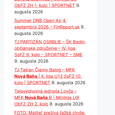
ObFZ ZH 1. kolo | SPORTNET
9.
augusta 2026
Summer DNB Open Air 4.
septembra 2026 – FinReport.sk
9.
augusta 2026
TJ PARTIZÁN OSRBLIE – ŠK Badín,
občianske združenie – IV. liga
SsFZ 9. kolo – SPORTNET – SME
9. augusta 2026
TJ Tatran Čierny Balog – MFK
Nová Baňa
| II. liga U13 SsFZ 10.
kolo | SPORTNET
8. augusta 2026
Telovýchovná jednota Lovča –
MFK
Nová Baňa
B | Miniliga U9
ObFZ ZH 2. kolo
8. augusta 2026
FOTO: Majiteľ prežíva ťažké chvíle.