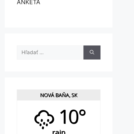
ANKETA
Hľadať:
NOVÁ BAŇA, SK
10°
rain