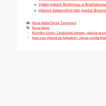
Vlaky medzi Bystricou a Bratislavo
k
er
Hlavný železničný ťah medzi Bystri
Kategórie
Nová Baňa
,
Okres Žarnovica
Značky
Nova Bana
Rýchliky Urpín: Zavádzajú bagety, nápoje aj s
Kam cez víkend za futbalom: Jakub privíta Prie