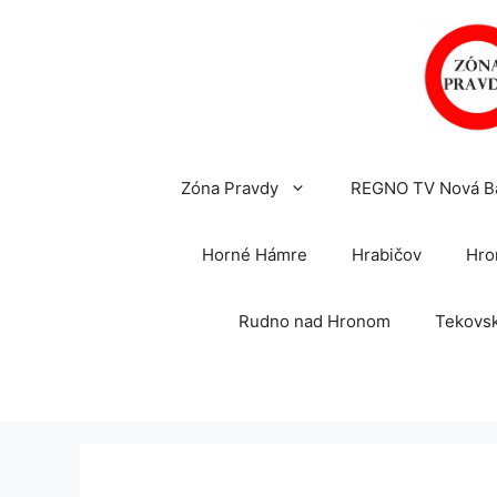
Preskočiť
na
obsah
Zóna Pravdy
REGNO TV Nová B
Horné Hámre
Hrabičov
Hro
Rudno nad Hronom
Tekovsk