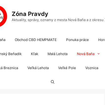
Zóna Pravdy
Aktuality, správy, oznamy z mesta Nová Baňa a z okresu
aňa
Obchod CBD HEMPMATE
Ponuka práce
Hor
nský Beňadik
Kľak
Malá Lehota
Nová Baňa
á Breznica
Veľká Lehota
Veľké Pole
Voznica