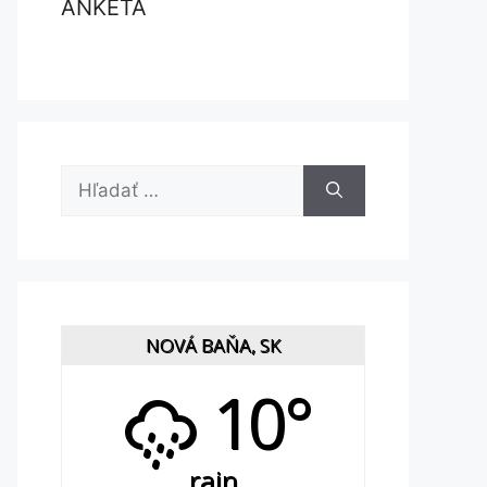
ANKETA
Hľadať:
NOVÁ BAŇA, SK
10°
rain