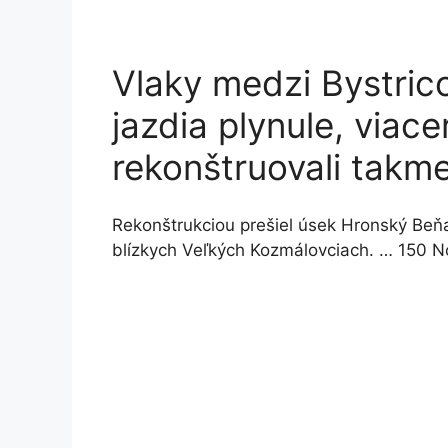
Vlaky medzi Bystrico
jazdia plynule, viac
rekonštruovali takme
Rekonštrukciou prešiel úsek Hronský Beňa
blízkych Veľkých Kozmálovciach. … 150 