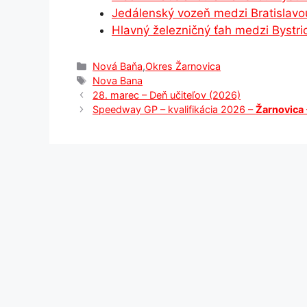
Jedálenský vozeň medzi Bratislavo
k
er
Hlavný železničný ťah medzi Bystri
Kategórie
Nová Baňa
,
Okres Žarnovica
Značky
Nova Bana
28. marec – Deň učiteľov (2026)
Speedway GP – kvalifikácia 2026 –
Žarnovica