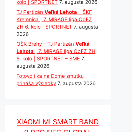
kolo | SPORTNET
7. augusta 2026
TJ Partizán
Veľká Lehota
– ŠKF
Kremnica | 7. MIRAGE liga ObFZ
ZH 6. kolo | SPORTNET
7. augusta
2026
OŠK Brehy – TJ Partizán
Veľká
Lehota
| 7. MIRAGE liga ObFZ ZH
5. kolo | SPORTNET – SME
7.
augusta 2026
Fotovoltika na Dome smútku
prináša výsledky
7. augusta 2026
XIAOMI MI SMART BAND