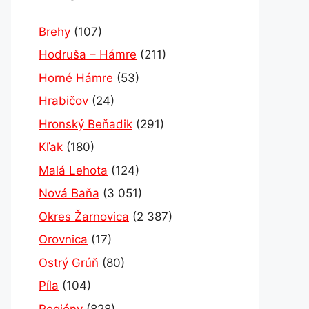
Brehy
(107)
Hodruša – Hámre
(211)
Horné Hámre
(53)
Hrabičov
(24)
Hronský Beňadik
(291)
Kľak
(180)
Malá Lehota
(124)
Nová Baňa
(3 051)
Okres Žarnovica
(2 387)
Orovnica
(17)
Ostrý Grúň
(80)
Píla
(104)
Regióny
(828)