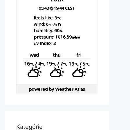
05:43
19:44 CEST
feels like: 9
°c
wind: 6
n
km/h
humidity: 60
%
pressure: 1016.59
mbar
uv index: 3
wed
thu
fri
16
/ 4
19
/ 7
19
/ 5
°C
°C
°C
°C
°C
°C
powered by
Weather Atlas
Kategórie