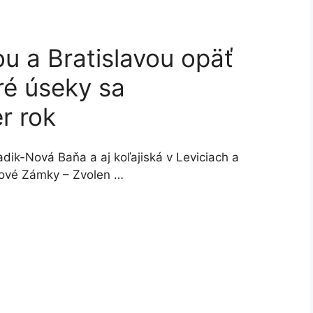
u a Bratislavou opäť
eré úseky sa
r rok
dik-Nová Baňa a aj koľajiská v Leviciach a
Nové Zámky – Zvolen …