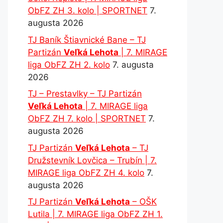
ObFZ ZH 3. kolo | SPORTNET
7.
augusta 2026
TJ Baník Štiavnické Bane – TJ
Partizán
Veľká Lehota
| 7. MIRAGE
liga ObFZ ZH 2. kolo
7. augusta
2026
TJ – Prestavlky – TJ Partizán
Veľká Lehota
| 7. MIRAGE liga
ObFZ ZH 7. kolo | SPORTNET
7.
augusta 2026
TJ Partizán
Veľká Lehota
– TJ
Družstevník Lovčica – Trubín | 7.
MIRAGE liga ObFZ ZH 4. kolo
7.
augusta 2026
TJ Partizán
Veľká Lehota
– OŠK
Lutila | 7. MIRAGE liga ObFZ ZH 1.