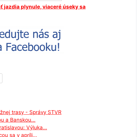
ť jazdia plynule, viaceré úseky sa
užnej trasy - Správy STVR
vou a Banskou…
ratislavou: Výluka…
ou sa v apríli…