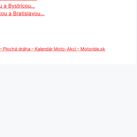
u a Bystricou…
cou a Bratislavou…
– Plochá dráha – Kalendár Moto-Akcí – Motoride.sk