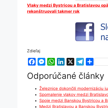
Vlaky medzi Bystricou a Bratislavou opä
rekonštruovali takmer rok
Zdieľaj
F
M
W
Li
X
T
S
a
e
h
n
el
h
Odporúčané články
c
s
at
k
e
ar
e
s
s
e
gr
e
Železnice dokončili modernizáciu j
b
e
A
dI
a
Spomalenie vlakov medzi Bratisla
o
n
p
n
m
Spoje medzi Banskou Bystricou a B
o
g
p
Medzi Bratislavou a Banskou Bystric