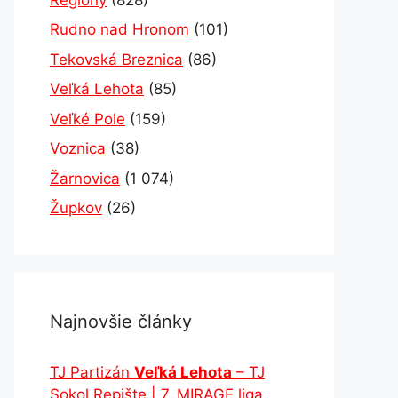
Rudno nad Hronom
(101)
Tekovská Breznica
(86)
Veľká Lehota
(85)
Veľké Pole
(159)
Voznica
(38)
Žarnovica
(1 074)
Župkov
(26)
Najnovšie články
TJ Partizán
Veľká Lehota
– TJ
Sokol Repište | 7. MIRAGE liga