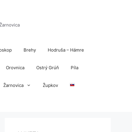
 Žarnovica
oskop
Brehy
Hodruša – Hámre
Orovnica
Ostrý Grúň
Píla
Žarnovica
Župkov