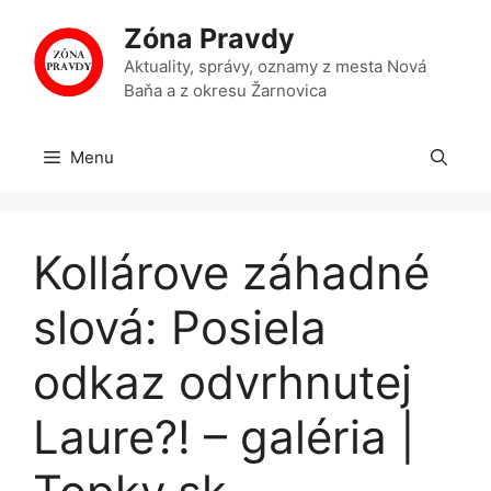
Preskočiť
Zóna Pravdy
na
obsah
Aktuality, správy, oznamy z mesta Nová
Baňa a z okresu Žarnovica
Menu
Kollárove záhadné
slová: Posiela
odkaz odvrhnutej
Laure?! – galéria |