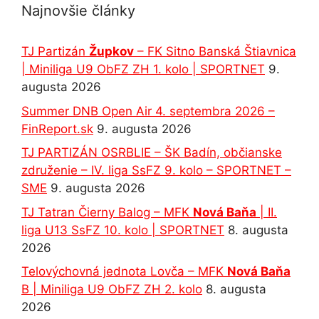
Najnovšie články
TJ Partizán
Župkov
– FK Sitno Banská Štiavnica
| Miniliga U9 ObFZ ZH 1. kolo | SPORTNET
9.
augusta 2026
Summer DNB Open Air 4. septembra 2026 –
FinReport.sk
9. augusta 2026
TJ PARTIZÁN OSRBLIE – ŠK Badín, občianske
združenie – IV. liga SsFZ 9. kolo – SPORTNET –
SME
9. augusta 2026
TJ Tatran Čierny Balog – MFK
Nová Baňa
| II.
liga U13 SsFZ 10. kolo | SPORTNET
8. augusta
2026
Telovýchovná jednota Lovča – MFK
Nová Baňa
B | Miniliga U9 ObFZ ZH 2. kolo
8. augusta
2026