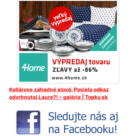
Kollárove záhadné slová: Posiela odkaz
odvrhnutej Laure?! – galéria | Topky.sk