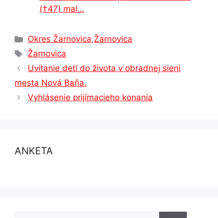
(†47) mal…
Kategórie
Okres Žarnovica
,
Žarnovica
Značky
Žarnovica
Uvítanie detí do života v obradnej sieni
mesta Nová Baňa.
Vyhlásenie prijímacieho konania
ANKETA
Hľadať: