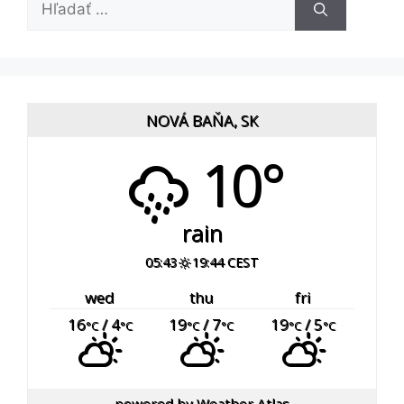
NOVÁ BAŇA, SK
10°
rain
05:43
19:44 CEST
wed
thu
fri
16
/ 4
19
/ 7
19
/ 5
°C
°C
°C
°C
°C
°C
powered by
Weather Atlas