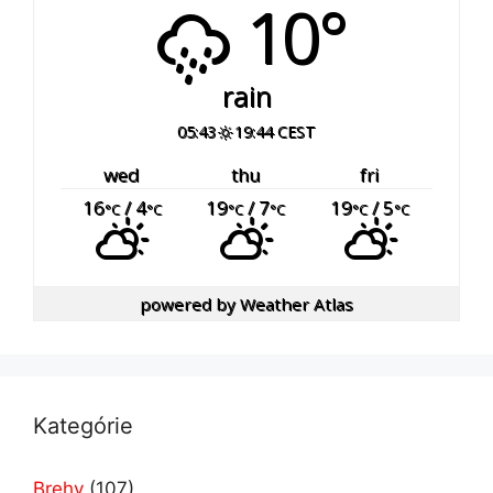
10°
rain
05:43
19:44 CEST
wed
thu
fri
16
/ 4
19
/ 7
19
/ 5
°C
°C
°C
°C
°C
°C
powered by
Weather Atlas
Kategórie
Brehy
(107)