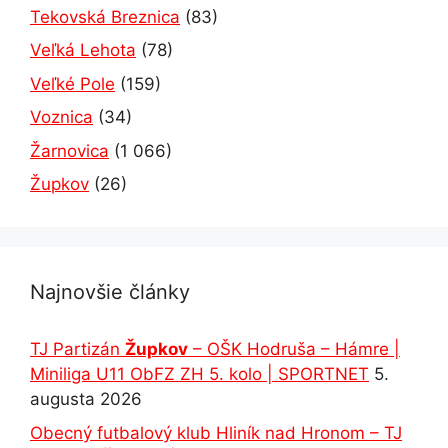
Tekovská Breznica
(83)
Veľká Lehota
(78)
Veľké Pole
(159)
Voznica
(34)
Žarnovica
(1 066)
Župkov
(26)
Najnovšie články
TJ Partizán
Župkov
– OŠK Hodruša – Hámre |
Miniliga U11 ObFZ ZH 5. kolo | SPORTNET
5.
augusta 2026
Obecný futbalový klub Hliník nad Hronom – TJ