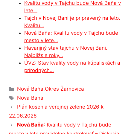
o
n
p
n
m
Kvalitu vody v Tajchu bude Nová Baňa v
o
g
p
lete…
Tajch v Novej Bani je pripravený na leto.
k
er
Kvalitu…
Nová Baňa: Kvalitu vody v Tajchu bude
mesto v lete…
Havarijný stav tajchu v Novej Bani.
Najbližsie roky…
ÚVZ: Stav kvality vody na kúpaliskách a
prírodných…
Kategórie
Nová Baňa
,
Okres Žarnovica
Značky
Nova Bana
Plán kosenia verejnej zelene 2026 k
22.06.2026
Nová Baňa
: Kvalitu vody v Tajchu bude
mesto v lete pravidelne kontrolovať – Diskusia –