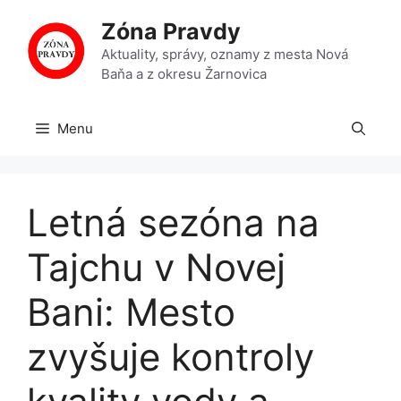
Preskočiť
Zóna Pravdy
na
obsah
Aktuality, správy, oznamy z mesta Nová
Baňa a z okresu Žarnovica
Menu
Letná sezóna na
Tajchu v Novej
Bani: Mesto
zvyšuje kontroly