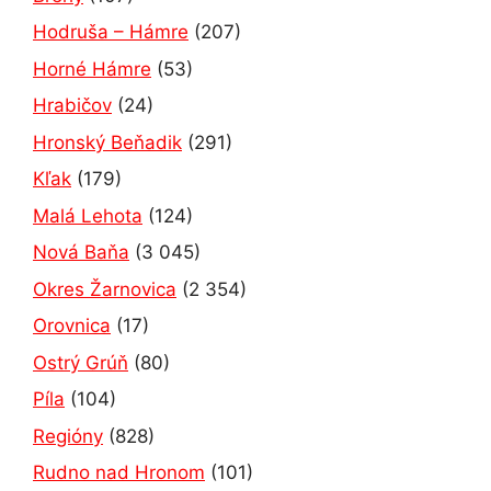
Hodruša – Hámre
(207)
Horné Hámre
(53)
Hrabičov
(24)
Hronský Beňadik
(291)
Kľak
(179)
Malá Lehota
(124)
Nová Baňa
(3 045)
Okres Žarnovica
(2 354)
Orovnica
(17)
Ostrý Grúň
(80)
Píla
(104)
Regióny
(828)
Rudno nad Hronom
(101)