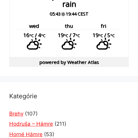
rain
05:43
19:44 CEST
wed
thu
fri
16
/ 4
19
/ 7
19
/ 5
°C
°C
°C
°C
°C
°C
powered by
Weather Atlas
Kategórie
Brehy
(107)
Hodruša – Hámre
(211)
Horné Hámre
(53)