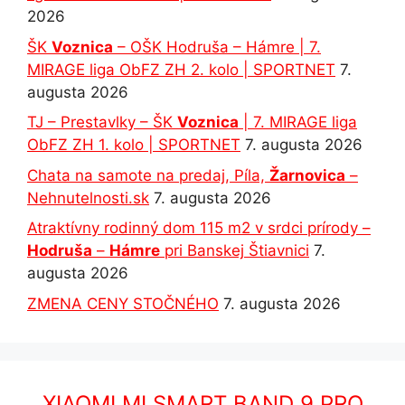
2026
ŠK
Voznica
– OŠK Hodruša – Hámre | 7.
MIRAGE liga ObFZ ZH 2. kolo | SPORTNET
7.
augusta 2026
TJ – Prestavlky – ŠK
Voznica
| 7. MIRAGE liga
ObFZ ZH 1. kolo | SPORTNET
7. augusta 2026
Chata na samote na predaj, Píla,
Žarnovica
–
Nehnutelnosti.sk
7. augusta 2026
Atraktívny rodinný dom 115 m2 v srdci prírody –
Hodruša
–
Hámre
pri Banskej Štiavnici
7.
augusta 2026
ZMENA CENY STOČNÉHO
7. augusta 2026
XIAOMI MI SMART BAND 9 PRO