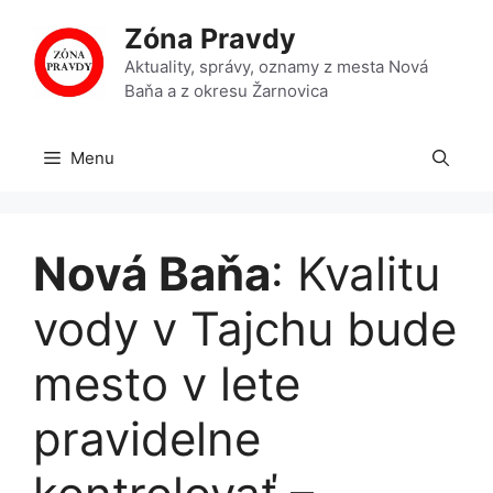
Preskočiť
Zóna Pravdy
na
obsah
Aktuality, správy, oznamy z mesta Nová
Baňa a z okresu Žarnovica
Menu
Nová Baňa
: Kvalitu
vody v Tajchu bude
mesto v lete
pravidelne