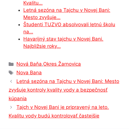
Kvalitu…
Letná sezóna na Tajchu v Novej Bani:
Mesto zvyšuje…
Študenti TUZVO absolvovali letnú školu
na…
Havarijný stav tajchu v Novej Bani.
Najbližsie roky…
Kategórie
Nová Baňa
,
Okres Žarnovica
Značky
Nova Bana
Letná sezóna na Tajchu v Novej Bani: Mesto
zvyšuje kontroly kvality vody a bezpečnosť
kúpania
Tajch v Novej Bani je pripravený na leto.
Kvalitu vody budú kontrolovať častejšie