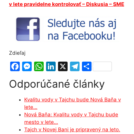
v lete pravidelne kontrolovať – Diskusia – SME
Zdieľaj
F
M
W
Li
X
T
S
a
e
h
n
el
h
Odporúčané články
c
s
at
k
e
ar
e
s
s
e
gr
e
Kvalitu vody v Tajchu bude Nová Baňa v
b
e
A
dI
a
lete…
o
n
p
n
m
Nová Baňa: Kvalitu vody v Tajchu bude
o
g
p
mesto v lete…
Tajch v Novej Bani je pripravený na leto.
k
er