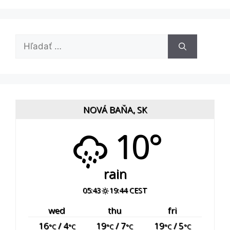
Hľadať:
NOVÁ BAŇA, SK
10°
rain
05:43
19:44 CEST
wed
thu
fri
16
/ 4
19
/ 7
19
/ 5
°C
°C
°C
°C
°C
°C