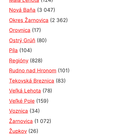
Nová Baňa
(3 047)
Okres Žarnovica
(2 362)
Orovnica
(17)
Ostrý Grúň
(80)
Píla
(104)
Regióny
(828)
Rudno nad Hronom
(101)
Tekovská Breznica
(83)
Veľká Lehota
(78)
Veľké Pole
(159)
Voznica
(34)
Žarnovica
(1 072)
Župkov
(26)