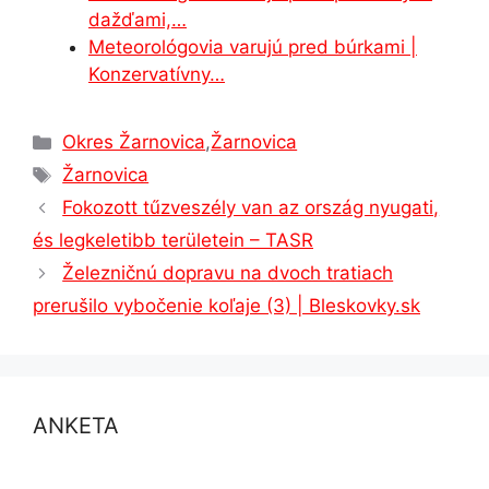
dažďami,…
Meteorológovia varujú pred búrkami |
Konzervatívny…
Kategórie
Okres Žarnovica
,
Žarnovica
Značky
Žarnovica
Fokozott tűzveszély van az ország nyugati,
és legkeletibb területein – TASR
Železničnú dopravu na dvoch tratiach
prerušilo vybočenie koľaje (3) | Bleskovky.sk
ANKETA