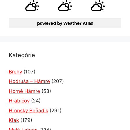
powered by
Weather Atlas
Kategórie
Brehy
(107)
Hodruša – Hámre
(207)
Horné Hámre
(53)
Hrabičov
(24)
Hronský Beňadik
(291)
Kľak
(179)
Malá Lehota
(124)