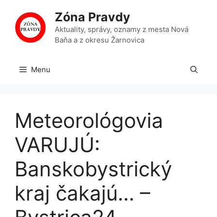
Preskočiť
Zóna Pravdy
na
obsah
Aktuality, správy, oznamy z mesta Nová
Baňa a z okresu Žarnovica
Menu
Meteorológovia
VARUJÚ:
Banskobystrický
kraj čakajú… –