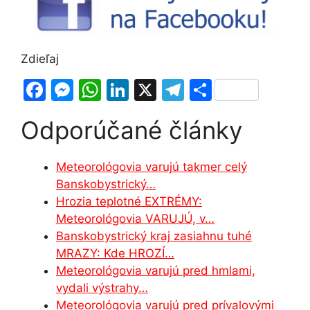
Zdieľaj
F
M
W
Li
X
T
S
a
e
h
n
el
h
Odporúčané články
c
s
at
k
e
ar
e
s
s
e
gr
e
Meteorológovia varujú takmer celý
b
e
A
dI
a
Banskobystrický…
o
n
p
n
m
Hrozia teplotné EXTRÉMY:
o
g
p
Meteorológovia VARUJÚ, v…
Banskobystrický kraj zasiahnu tuhé
k
er
MRAZY: Kde HROZÍ…
Meteorológovia varujú pred hmlami,
vydali výstrahy…
Meteorológovia varujú pred prívalovými