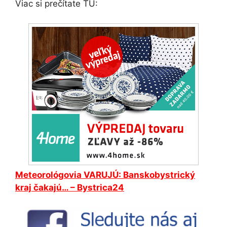
Viac si prečítate TU:
Meteorológovia VARUJÚ: Banskobystrický
kraj čakajú… – Bystrica24