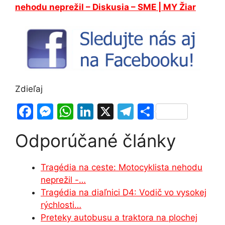
nehodu neprežil – Diskusia – SME | MY Žiar
Zdieľaj
F
M
W
Li
X
T
S
a
e
h
n
el
h
Odporúčané články
c
s
at
k
e
ar
e
s
s
e
gr
e
Tragédia na ceste: Motocyklista nehodu
b
e
A
dI
a
neprežil -…
o
n
p
n
m
Tragédia na diaľnici D4: Vodič vo vysokej
o
g
p
rýchlosti…
Preteky autobusu a traktora na plochej
k
er