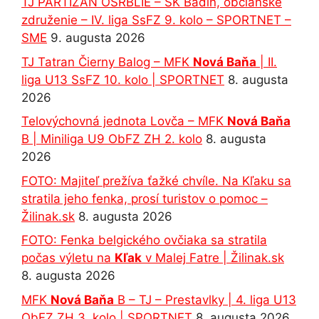
TJ PARTIZÁN OSRBLIE – ŠK Badín, občianske
združenie – IV. liga SsFZ 9. kolo – SPORTNET –
SME
9. augusta 2026
TJ Tatran Čierny Balog – MFK
Nová Baňa
| II.
liga U13 SsFZ 10. kolo | SPORTNET
8. augusta
2026
Telovýchovná jednota Lovča – MFK
Nová Baňa
B | Miniliga U9 ObFZ ZH 2. kolo
8. augusta
2026
FOTO: Majiteľ prežíva ťažké chvíle. Na Kľaku sa
stratila jeho fenka, prosí turistov o pomoc –
Žilinak.sk
8. augusta 2026
FOTO: Fenka belgického ovčiaka sa stratila
počas výletu na
Kľak
v Malej Fatre | Žilinak.sk
8. augusta 2026
MFK
Nová Baňa
B – TJ – Prestavlky | 4. liga U13
ObFZ ZH 3. kolo | SPORTNET
8. augusta 2026