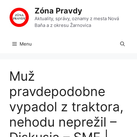
Preskočiť
Zóna Pravdy
na
obsah
Aktuality, správy, oznamy z mesta Nová
Baňa a z okresu Žarnovica
Menu
Muž
pravdepodobne
vypadol z traktora,
nehodu neprežil –