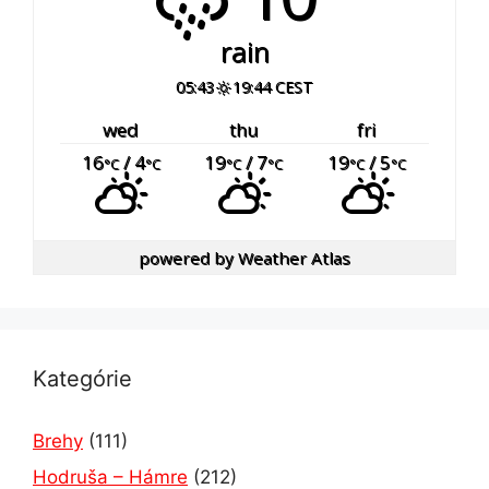
rain
05:43
19:44 CEST
wed
thu
fri
16
/ 4
19
/ 7
19
/ 5
°C
°C
°C
°C
°C
°C
powered by
Weather Atlas
Kategórie
Brehy
(111)
Hodruša – Hámre
(212)