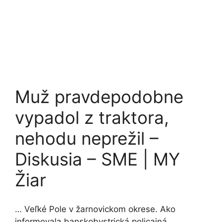
Muž pravdepodobne
vypadol z traktora,
nehodu neprežil –
Diskusia – SME | MY
Žiar
… Veľké Pole v žarnovickom okrese. Ako
informovala banskobystrická policajná