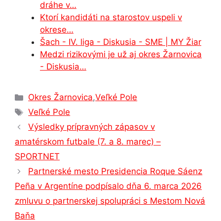
dráhe v…
Ktorí kandidáti na starostov uspeli v
okrese…
Šach - IV. liga - Diskusia - SME | MY Žiar
Medzi rizikovými je už aj okres Žarnovica
- Diskusia…
Kategórie
Okres Žarnovica
,
Veľké Pole
Značky
Veľké Pole
Výsledky prípravných zápasov v
amatérskom futbale (7. a 8. marec) –
SPORTNET
Partnerské mesto Presidencia Roque Sáenz
Peña v Argentíne podpísalo dňa 6. marca 2026
zmluvu o partnerskej spolupráci s Mestom Nová
Baňa