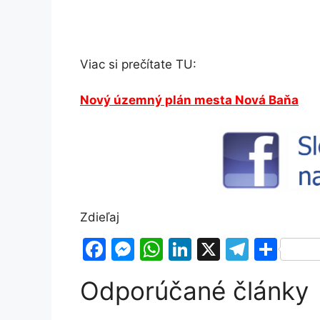
Viac si prečítate TU:
Nový územný plán mesta Nová Baňa
Zdieľaj
F
M
W
Li
X
T
S
a
e
h
n
el
h
Odporúčané články
c
s
at
k
e
ar
e
s
s
e
gr
e