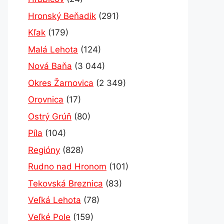
Hronský Beňadik
(291)
Kľak
(179)
Malá Lehota
(124)
Nová Baňa
(3 044)
Okres Žarnovica
(2 349)
Orovnica
(17)
Ostrý Grúň
(80)
Píla
(104)
Regióny
(828)
Rudno nad Hronom
(101)
Tekovská Breznica
(83)
Veľká Lehota
(78)
Veľké Pole
(159)