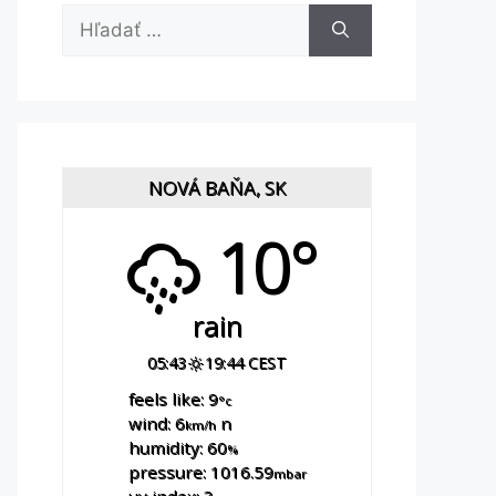
Hľadať:
NOVÁ BAŇA, SK
10°
rain
05:43
19:44 CEST
feels like: 9
°c
wind: 6
n
km/h
humidity: 60
%
pressure: 1016.59
mbar