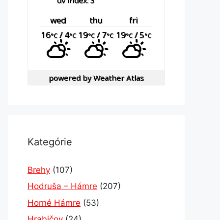
uv index: 3
wed
thu
fri
16
/ 4
19
/ 7
19
/ 5
°C
°C
°C
°C
°C
°C
powered by
Weather Atlas
Kategórie
Brehy
(107)
Hodruša – Hámre
(207)
Horné Hámre
(53)
Hrabičov
(24)