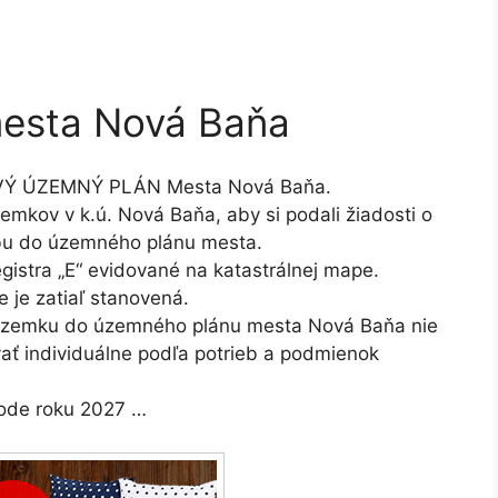
esta Nová Baňa
OVÝ ÚZEMNÝ PLÁN Mesta Nová Baňa.
zemkov v k.ú. Nová Baňa, aby si podali žiadosti o
bu do územného plánu mesta.
gistra „E“ evidované na katastrálnej mape.
 je zatiaľ stanovená.
pozemku do územného plánu mesta Nová Baňa nie
vať individuálne podľa potrieb a podmienok
ode roku 2027 …