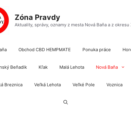
Zóna Pravdy
Aktuality, správy, oznamy z mesta Nová Baňa a z okresu
aňa
Obchod CBD HEMPMATE
Ponuka práce
Hor
nský Beňadik
Kľak
Malá Lehota
Nová Baňa
á Breznica
Veľká Lehota
Veľké Pole
Voznica