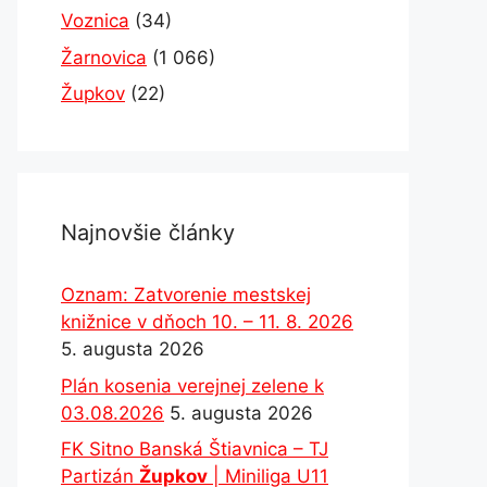
Voznica
(34)
Žarnovica
(1 066)
Župkov
(22)
Najnovšie články
Oznam: Zatvorenie mestskej
knižnice v dňoch 10. – 11. 8. 2026
5. augusta 2026
Plán kosenia verejnej zelene k
03.08.2026
5. augusta 2026
FK Sitno Banská Štiavnica – TJ
Partizán
Župkov
| Miniliga U11