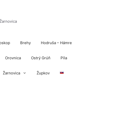
 Žarnovica
oskop
Brehy
Hodruša – Hámre
Orovnica
Ostrý Grúň
Píla
Žarnovica
Župkov