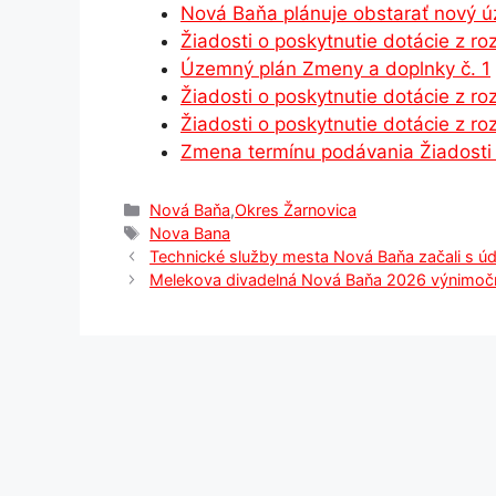
Nová Baňa plánuje obstarať nový 
b
e
A
dI
a
Žiadosti o poskytnutie dotácie z 
o
n
p
n
m
Územný plán Zmeny a doplnky č. 1
o
g
p
Žiadosti o poskytnutie dotácie z 
Žiadosti o poskytnutie dotácie z 
k
er
Zmena termínu podávania Žiadosti
Kategórie
Nová Baňa
,
Okres Žarnovica
Značky
Nova Bana
Technické služby mesta Nová Baňa začali s ú
Melekova divadelná Nová Baňa 2026 výnimoč