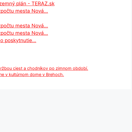
územný plán - TERAZ.sk
rozpočtu mesta Nová…
rozpočtu mesta Nová…
rozpočtu mesta Nová…
 o poskytnutie…
držbou ciest a chodníkov po zimnom období.
ne v kultúrnom dome v Brehoch.