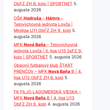
ObFZ ZH 8. kolo | SPORTNET
5.
augusta 2026
OŠK
Hodruša
–
Hámre
–
Telovýchovná jednota Lovča |
Miniliga U11 ObFZ ZH 9. kolo
5.
augusta 2026
MFK
Nová Baňa
– Telovýchovná
jednota Lovča | II. liga U15 SsFZ 9.
kolo | SPORTNET
5. augusta 2026
Obecný futbalový klub ŠTART
PRENČOV – MFK
Nová Baňa
B | 4.
liga U13 ObFZ ZH 6. kolo
5.
augusta 2026
FK FILJO LADOMERSKÁ VIESKA –
MFK
Nová Baňa
B | 4. liga U13
ObFZ ZH 9. kolo
4. augusta 2026