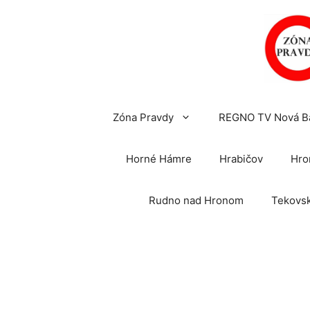
Preskočiť
na
obsah
Zóna Pravdy
REGNO TV Nová B
Horné Hámre
Hrabičov
Hro
Rudno nad Hronom
Tekovsk