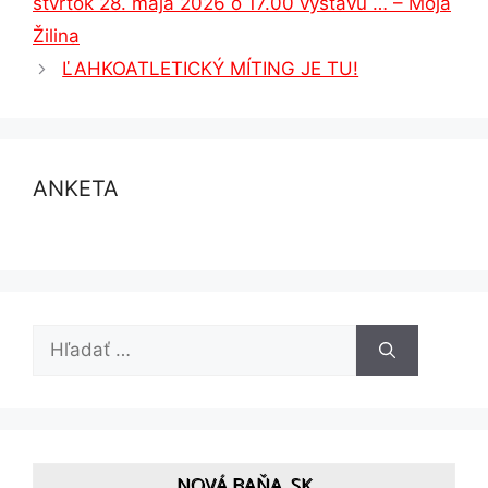
štvrtok 28. mája 2026 o 17.00 výstavu … – Moja
Žilina
ĽAHKOATLETICKÝ MÍTING JE TU!
ANKETA
Hľadať:
NOVÁ BAŇA, SK