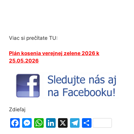
Viac si prečítate TU:
Plán kosenia verejnej zelene 2026 k
25.05.2026
Zdieľaj
F
M
W
Li
X
T
S
a
e
h
n
el
h