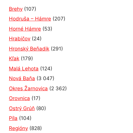
Brehy
(107)
Hodruša – Hámre
(207)
Horné Hámre
(53)
Hrabičov
(24)
Hronský Beňadik
(291)
Kľak
(179)
Malá Lehota
(124)
Nová Baňa
(3 047)
Okres Žarnovica
(2 362)
Orovnica
(17)
Ostrý Grúň
(80)
Píla
(104)
Regióny
(828)