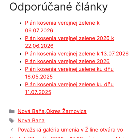
Odporúčané články
c
s
at
k
e
ar
e
s
s
e
gr
e
Plán kosenia verejnej zelene k
b
e
A
dI
a
06.07.2026
o
n
p
n
m
Plán kosenia verejnej zelene 2026 k
o
g
p
22.06.2026
Plán kosenia verejnej zelene k 13.07.2026
k
er
Plán kosenia verejnej zelene 2026
Plán kosenia verejnej zelene ku dňu
16.05.2025
Plán kosenia verejnej zelene ku dňu
11.07.2025
Kategórie
Nová Baňa
,
Okres Žarnovica
Značky
Nova Bana
Považská galéria umenia v Žiline otvára vo