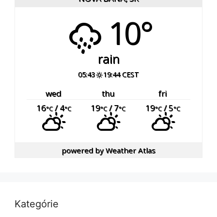
10°
rain
05:43
19:44 CEST
wed
thu
fri
16
/ 4
19
/ 7
19
/ 5
°C
°C
°C
°C
°C
°C
powered by
Weather Atlas
Kategórie