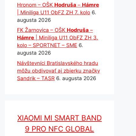
Hronom – OŠK
Hodruša
–
Hámre
| Miniliga U11 ObFZ ZH 7. kolo
6.
augusta 2026
FK Žarnovica – OŠK
Hodruša
–
Hámre
| Miniliga U11 ObFZ ZH 3.
kolo – SPORTNET – SME
6.
augusta 2026
Návštevníci Bratislavského hradu
môžu obdivovať aj zbierku značky
Sandrik – TASR
6. augusta 2026
XIAOMI MI SMART BAND
9 PRO NFC GLOBAL