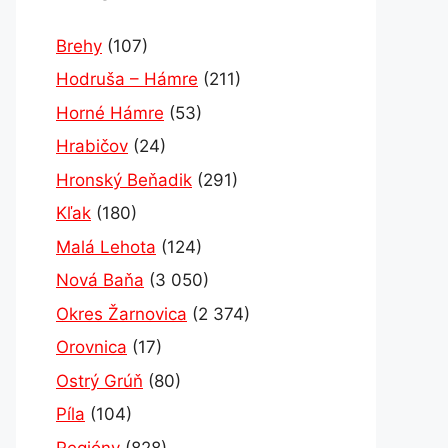
Brehy
(107)
Hodruša – Hámre
(211)
Horné Hámre
(53)
Hrabičov
(24)
Hronský Beňadik
(291)
Kľak
(180)
Malá Lehota
(124)
Nová Baňa
(3 050)
Okres Žarnovica
(2 374)
Orovnica
(17)
Ostrý Grúň
(80)
Píla
(104)
Regióny
(828)