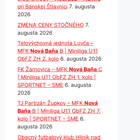
pri Banskej Štiavnici
7. augusta
2026
ZMENA CENY STOČNÉHO
7.
augusta 2026
Telovýchovná jednota Lovča –
MFK
Nová Baňa
B | Miniliga U11
ObFZ ZH 2. kolo
6. augusta 2026
FK Žarnovica – MFK
Nová Baňa
C
| Miniliga U11 ObFZ ZH 1. kolo |
SPORTNET – SME
6. augusta
2026
TJ Partizán Župkov – MFK
Nová
Baňa
B | Miniliga U11 ObFZ ZH 7.
kolo | SPORTNET – SME
6.
augusta 2026
Obecný futbalový klub Hliník nad