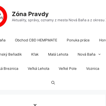
Zóna Pravdy
Aktuality, správy, oznamy z mesta Nová Baňa a z okresu
aňa
Obchod CBD HEMPMATE
Ponuka práce
Hor
nský Beňadik
Kľak
Malá Lehota
Nová Baňa
á Breznica
Veľká Lehota
Veľké Pole
Voznica