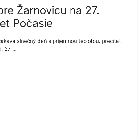
re Žarnovicu na 27.
et Počasie
čakáva slnečný deň s príjemnou teplotou. precitat
a. 27 …