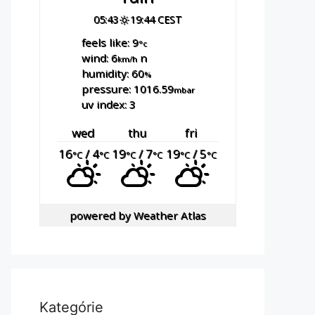
05:43
19:44 CEST
feels like: 9
°c
wind: 6
n
km/h
humidity: 60
%
pressure: 1016.59
mbar
uv index: 3
wed
thu
fri
16
/ 4
19
/ 7
19
/ 5
°C
°C
°C
°C
°C
°C
powered by
Weather Atlas
Kategórie