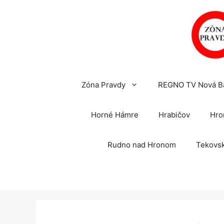
Preskočiť
na
obsah
Zóna Pravdy
REGNO TV Nová B
Horné Hámre
Hrabičov
Hro
Rudno nad Hronom
Tekovsk