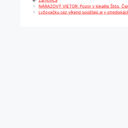
Žarnovica
NÁRAZOVÝ VIETOR: Pozor v lokalite Štós, Če
Lyžovačku cez víkend spúšťajú aj v strediská