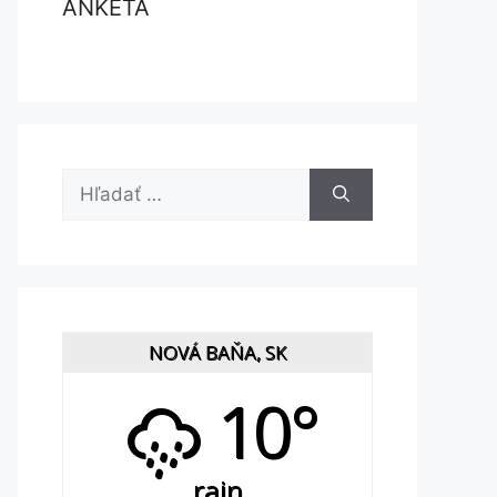
ANKETA
Hľadať:
NOVÁ BAŇA, SK
10°
rain