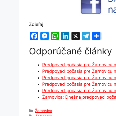
Zdieľaj
F
M
W
Li
X
T
S
a
e
h
n
el
h
Odporúčané články
c
s
at
k
e
ar
e
s
s
e
gr
e
Predpoveď počasia pre Žarnovicu
b
e
A
dI
a
Predpoveď počasia pre Žarnovicu 
o
n
p
n
m
Predpoveď počasia pre Žarnovicu n
o
g
p
Predpoveď počasia pre Žarnovicu 
Predpoveď počasia pre Žarnovicu 
k
er
Žarnovica: Dnešná predpoveď počas
Kategórie
Žarnovica
Značky