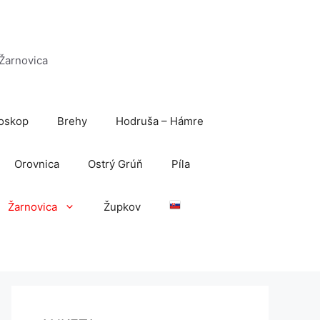
 Žarnovica
oskop
Brehy
Hodruša – Hámre
Orovnica
Ostrý Grúň
Píla
Žarnovica
Župkov