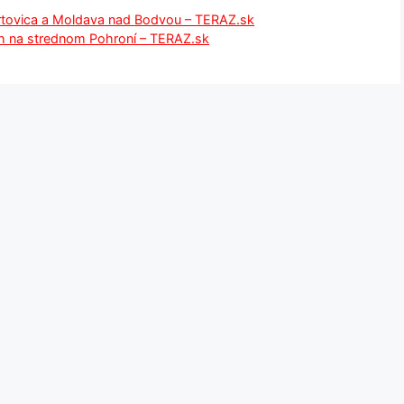
rtovica a Moldava nad Bodvou – TERAZ.sk
ch na strednom Pohroní – TERAZ.sk