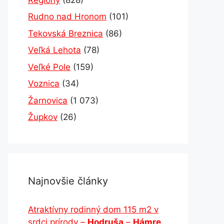
Rudno nad Hronom
(101)
Tekovská Breznica
(86)
Veľká Lehota
(78)
Veľké Pole
(159)
Voznica
(34)
Žarnovica
(1 073)
Župkov
(26)
Najnovšie články
Atraktívny rodinný dom 115 m2 v
srdci prírody –
Hodruša
–
Hámre