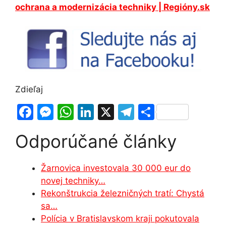
ochrana a modernizácia techniky | Regióny.sk
Zdieľaj
F
M
W
Li
X
T
S
a
e
h
n
el
h
Odporúčané články
c
s
at
k
e
ar
e
s
s
e
gr
e
Žarnovica investovala 30 000 eur do
b
e
A
dI
a
novej techniky…
o
n
p
n
m
Rekonštrukcia železničných tratí: Chystá
o
g
p
sa…
Polícia v Bratislavskom kraji pokutovala
k
er