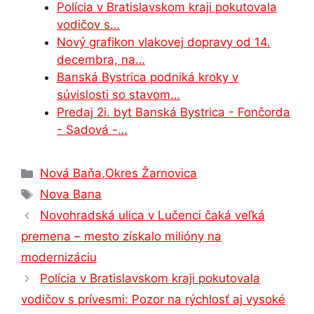
Polícia v Bratislavskom kraji pokutovala
k
er
vodičov s…
Nový grafikon vlakovej dopravy od 14.
decembra, na…
Banská Bystrica podniká kroky v
súvislosti so stavom…
Predaj 2i. byt Banská Bystrica - Fončorda
- Sadová -…
Kategórie
Nová Baňa
,
Okres Žarnovica
Značky
Nova Bana
Novohradská ulica v Lučenci čaká veľká
premena – mesto získalo milióny na
modernizáciu
Polícia v Bratislavskom kraji pokutovala
vodičov s prívesmi: Pozor na rýchlosť aj vysoké