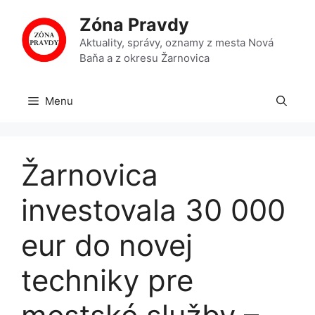
Preskočiť
Zóna Pravdy
na
obsah
Aktuality, správy, oznamy z mesta Nová
Baňa a z okresu Žarnovica
Menu
Žarnovica
investovala 30 000
eur do novej
techniky pre