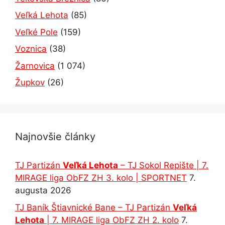
Veľká Lehota
(85)
Veľké Pole
(159)
Voznica
(38)
Žarnovica
(1 074)
Župkov
(26)
Najnovšie články
TJ Partizán
Veľká Lehota
– TJ Sokol Repište | 7.
MIRAGE liga ObFZ ZH 3. kolo | SPORTNET
7.
augusta 2026
TJ Baník Štiavnické Bane – TJ Partizán
Veľká
Lehota
| 7. MIRAGE liga ObFZ ZH 2. kolo
7.