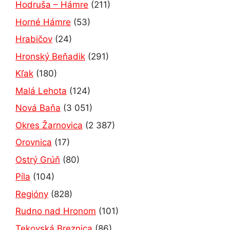
Hodruša – Hámre
(211)
Horné Hámre
(53)
Hrabičov
(24)
Hronský Beňadik
(291)
Kľak
(180)
Malá Lehota
(124)
Nová Baňa
(3 051)
Okres Žarnovica
(2 387)
Orovnica
(17)
Ostrý Grúň
(80)
Píla
(104)
Regióny
(828)
Rudno nad Hronom
(101)
Tekovská Breznica
(86)