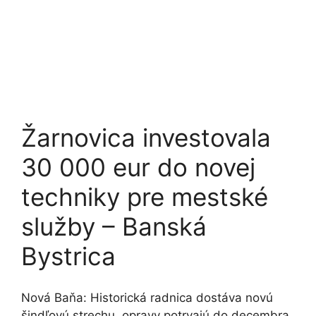
Žarnovica investovala
30 000 eur do novej
techniky pre mestské
služby – Banská
Bystrica
Nová Baňa: Historická radnica dostáva novú
šindľovú strechu, opravy potrvajú do decembra.