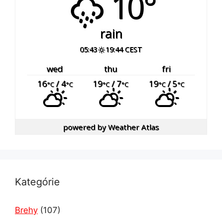
10°
rain
05:43
19:44 CEST
wed
thu
fri
16
/ 4
19
/ 7
19
/ 5
°C
°C
°C
°C
°C
°C
powered by
Weather Atlas
Kategórie
Brehy
(107)