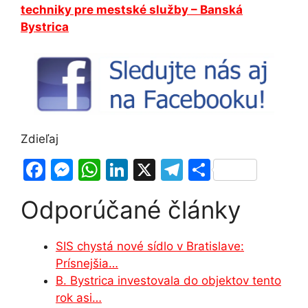
techniky pre mestské služby – Banská
Bystrica
Zdieľaj
F
M
W
Li
X
T
S
a
e
h
n
el
h
Odporúčané články
c
s
at
k
e
ar
e
s
s
e
gr
e
SIS chystá nové sídlo v Bratislave:
b
e
A
dI
a
Prísnejšia…
o
n
p
n
m
B. Bystrica investovala do objektov tento
o
g
p
rok asi…