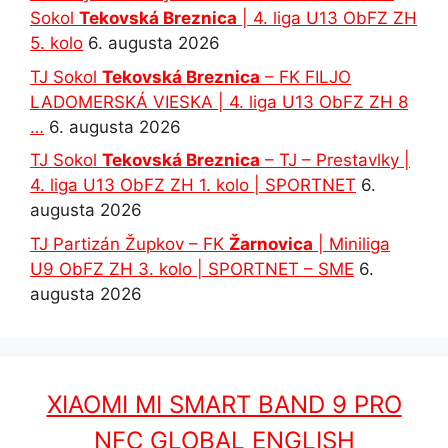
Sokol
Tekovská Breznica
| 4. liga U13 ObFZ ZH
5. kolo
6. augusta 2026
TJ Sokol
Tekovská Breznica
– FK FILJO
LADOMERSKÁ VIESKA | 4. liga U13 ObFZ ZH 8
…
6. augusta 2026
TJ Sokol
Tekovská Breznica
– TJ – Prestavlky |
4. liga U13 ObFZ ZH 1. kolo | SPORTNET
6.
augusta 2026
TJ Partizán Župkov – FK
Žarnovica
| Miniliga
U9 ObFZ ZH 3. kolo | SPORTNET – SME
6.
augusta 2026
XIAOMI MI SMART BAND 9 PRO
NFC GLOBAL ENGLISH