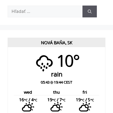
Hľadať:
NOVÁ BAŇA, SK
10°
rain
05:43
19:44 CEST
wed
thu
fri
16
/ 4
19
/ 7
19
/ 5
°C
°C
°C
°C
°C
°C