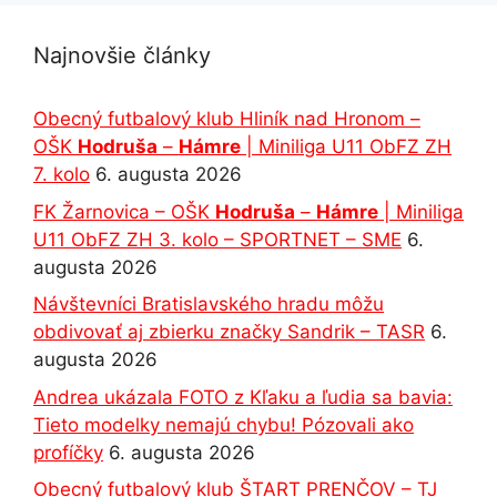
Najnovšie články
Obecný futbalový klub Hliník nad Hronom –
OŠK
Hodruša
–
Hámre
| Miniliga U11 ObFZ ZH
7. kolo
6. augusta 2026
FK Žarnovica – OŠK
Hodruša
–
Hámre
| Miniliga
U11 ObFZ ZH 3. kolo – SPORTNET – SME
6.
augusta 2026
Návštevníci Bratislavského hradu môžu
obdivovať aj zbierku značky Sandrik – TASR
6.
augusta 2026
Andrea ukázala FOTO z Kľaku a ľudia sa bavia:
Tieto modelky nemajú chybu! Pózovali ako
profíčky
6. augusta 2026
Obecný futbalový klub ŠTART PRENČOV – TJ