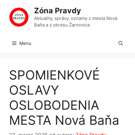
Preskočiť
Zóna Pravdy
na
obsah
Aktuality, správy, oznamy z mesta Nová
Baňa a z okresu Žarnovica
Menu
SPOMIENKOVÉ
OSLAVY
OSLOBODENIA
MESTA Nová Baňa
23. marca 2026
od autora:
Zóna Pravdy