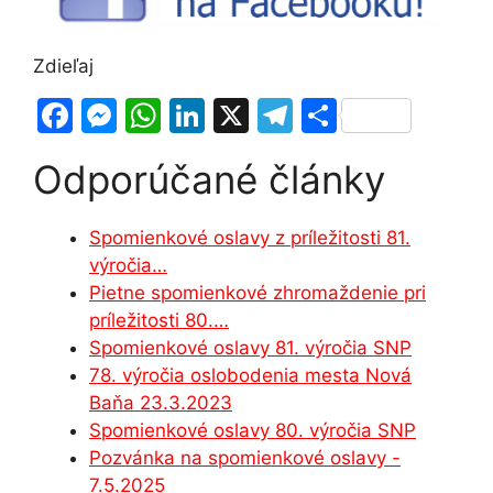
Zdieľaj
F
M
W
Li
X
T
S
a
e
h
n
el
h
Odporúčané články
c
s
at
k
e
ar
e
s
s
e
gr
e
Spomienkové oslavy z príležitosti 81.
b
e
A
dI
a
výročia…
o
n
p
n
m
Pietne spomienkové zhromaždenie pri
o
g
p
príležitosti 80.…
Spomienkové oslavy 81. výročia SNP
k
er
78. výročia oslobodenia mesta Nová
Baňa 23.3.2023
Spomienkové oslavy 80. výročia SNP
Pozvánka na spomienkové oslavy -
7.5.2025