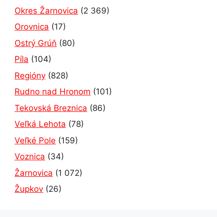
Okres Žarnovica
(2 369)
Orovnica
(17)
Ostrý Grúň
(80)
Píla
(104)
Regióny
(828)
Rudno nad Hronom
(101)
Tekovská Breznica
(86)
Veľká Lehota
(78)
Veľké Pole
(159)
Voznica
(34)
Žarnovica
(1 072)
Župkov
(26)