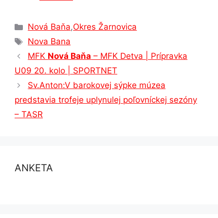
Kategórie
Nová Baňa
,
Okres Žarnovica
Značky
Nova Bana
MFK
Nová Baňa
– MFK Detva | Prípravka
U09 20. kolo | SPORTNET
Sv.Anton:V barokovej sýpke múzea
predstavia trofeje uplynulej poľovníckej sezóny
– TASR
ANKETA