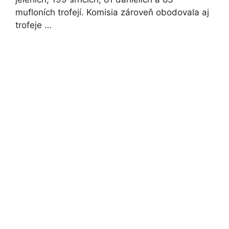
mufloních trofejí. Komisia zároveň obodovala aj
trofeje …