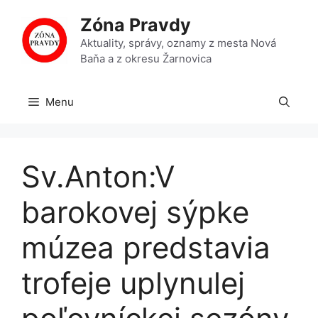
Preskočiť
Zóna Pravdy
na
obsah
Aktuality, správy, oznamy z mesta Nová
Baňa a z okresu Žarnovica
Menu
Sv.Anton:V
barokovej sýpke
múzea predstavia
trofeje uplynulej