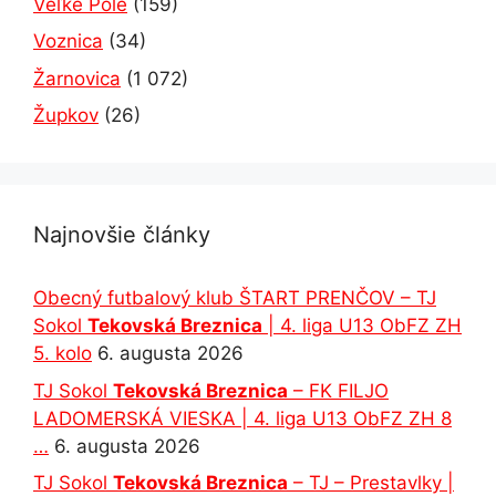
Veľké Pole
(159)
Voznica
(34)
Žarnovica
(1 072)
Župkov
(26)
Najnovšie články
Obecný futbalový klub ŠTART PRENČOV – TJ
Sokol
Tekovská Breznica
| 4. liga U13 ObFZ ZH
5. kolo
6. augusta 2026
TJ Sokol
Tekovská Breznica
– FK FILJO
LADOMERSKÁ VIESKA | 4. liga U13 ObFZ ZH 8
…
6. augusta 2026
TJ Sokol
Tekovská Breznica
– TJ – Prestavlky |