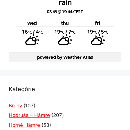
rain
05:43
19:44 CEST
wed
thu
fri
16
/ 4
19
/ 7
19
/ 5
°C
°C
°C
°C
°C
°C
powered by
Weather Atlas
Kategórie
Brehy
(107)
Hodruša – Hámre
(207)
Horné Hámre
(53)