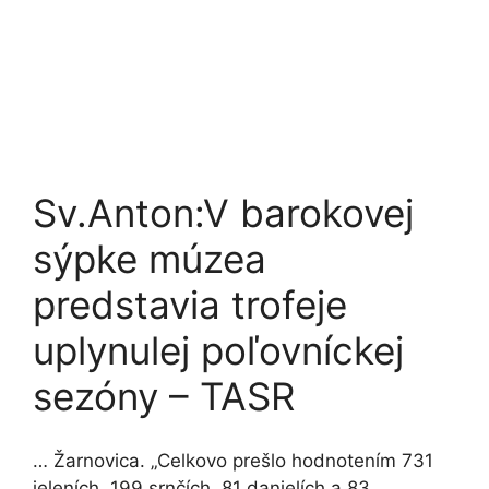
Sv.Anton:V barokovej
sýpke múzea
predstavia trofeje
uplynulej poľovníckej
sezóny – TASR
… Žarnovica. „Celkovo prešlo hodnotením 731
jeleních, 199 srnčích, 81 danielích a 83