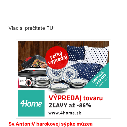
Viac si prečítate TU:
Sv.Anton:V barokovej sýpke múzea