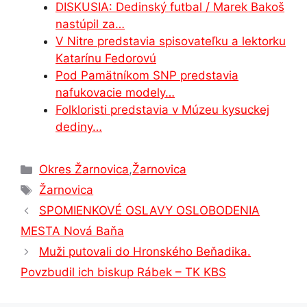
DISKUSIA: Dedinský futbal / Marek Bakoš
k
er
nastúpil za…
V Nitre predstavia spisovateľku a lektorku
Katarínu Fedorovú
Pod Pamätníkom SNP predstavia
nafukovacie modely…
Folkloristi predstavia v Múzeu kysuckej
dediny…
Kategórie
Okres Žarnovica
,
Žarnovica
Značky
Žarnovica
SPOMIENKOVÉ OSLAVY OSLOBODENIA
MESTA Nová Baňa
Muži putovali do Hronského Beňadika.
Povzbudil ich biskup Rábek – TK KBS