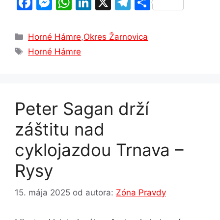
F
M
W
Li
X
T
S
a
e
h
n
el
h
c
s
at
k
e
ar
Kategórie
Horné Hámre
,
Okres Žarnovica
e
s
s
e
gr
e
Značky
Horné Hámre
b
e
A
dI
a
o
n
p
n
m
o
g
p
Peter Sagan drží
k
er
záštitu nad
cyklojazdou Trnava –
Rysy
15. mája 2025
od autora:
Zóna Pravdy