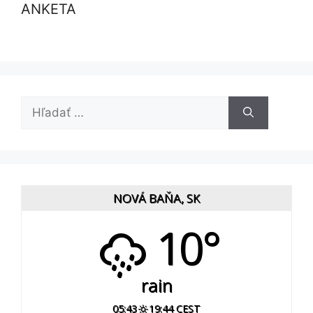
ANKETA
Hľadať:
NOVÁ BAŇA, SK
10°
rain
05:43
19:44 CEST