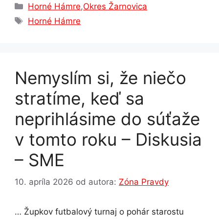
c
s
at
k
e
ar
Kategórie
Horné Hámre
,
Okres Žarnovica
e
s
s
e
gr
e
Značky
Horné Hámre
b
e
A
dI
a
o
n
p
n
m
o
g
p
Nemyslím si, že niečo
k
er
stratíme, keď sa
neprihlásime do súťaže
v tomto roku – Diskusia
– SME
10. apríla 2026
od autora:
Zóna Pravdy
… Župkov futbalový turnaj o pohár starostu