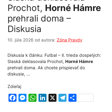
Prochot,
Horné Hámre
prehrali doma –
Diskusia
10. júla 2026
od autora:
Zóna Pravdy
Diskusia k článku: Futbal – II. trieda dospelých:
Slaská deklasovala Prochot,
Horné Hámre
prehrali doma. Ak chcete prispievať do
diskusie, …
Zdieľaj
F
M
W
Li
X
T
S
a
e
h
n
el
h