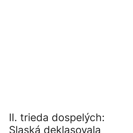
II. trieda dospelých:
Slaská deklasovala