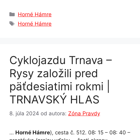
a
e
h
n
el
h
c
s
at
k
e
ar
Kategórie
Horné Hámre
e
s
s
e
gr
e
Značky
Horné Hámre
b
e
A
dI
a
o
n
p
n
m
o
g
p
Cyklojazdu Trnava –
k
er
Rysy založili pred
päťdesiatimi rokmi |
TRNAVSKÝ HLAS
8. júla 2024
od autora:
Zóna Pravdy
…
Horné Hámre
), cesta č. 512. 08: 15 – 08: 40 –