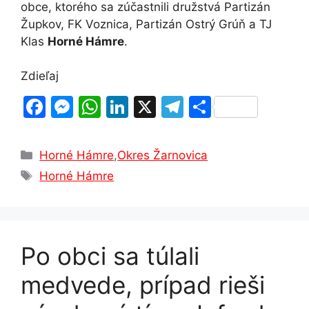
obce, ktorého sa zúčastnili družstvá Partizán
Župkov, FK Voznica, Partizán Ostrý Grúň a TJ
Klas
Horné Hámre
.
Zdieľaj
F
M
W
Li
X
T
S
a
e
h
n
el
h
c
s
at
k
e
ar
Kategórie
Horné Hámre
,
Okres Žarnovica
e
s
s
e
gr
e
Značky
Horné Hámre
b
e
A
dI
a
o
n
p
n
m
o
g
p
Po obci sa túlali
k
er
medvede, prípad rieši