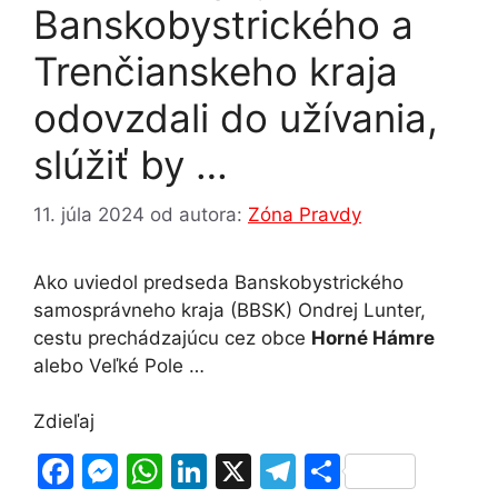
Banskobystrického a
Trenčianskeho kraja
odovzdali do užívania,
slúžiť by …
11. júla 2024
od autora:
Zóna Pravdy
Ako uviedol predseda Banskobystrického
samosprávneho kraja (BBSK) Ondrej Lunter,
cestu prechádzajúcu cez obce
Horné Hámre
alebo Veľké Pole …
Zdieľaj
F
M
W
Li
X
T
S