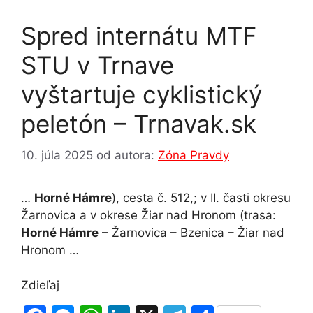
o
g
p
Spred internátu MTF
k
er
STU v Trnave
vyštartuje cyklistický
peletón – Trnavak.sk
10. júla 2025
od autora:
Zóna Pravdy
…
Horné Hámre
), cesta č. 512,; v II. časti okresu
Žarnovica a v okrese Žiar nad Hronom (trasa:
Horné Hámre
– Žarnovica – Bzenica – Žiar nad
Hronom …
Zdieľaj