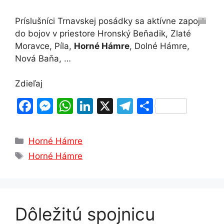
Príslušníci Trnavskej posádky sa aktívne zapojili
do bojov v priestore Hronský Beňadik, Zlaté
Moravce, Píla,
Horné Hámre
, Dolné Hámre,
Nová Baňa, …
Zdieľaj
F
M
W
Li
X
T
S
a
e
h
n
el
h
c
s
at
k
e
ar
Kategórie
Horné Hámre
e
s
s
e
gr
e
Značky
Horné Hámre
b
e
A
dI
a
o
n
p
n
m
o
g
p
Dôležitú spojnicu
k
er