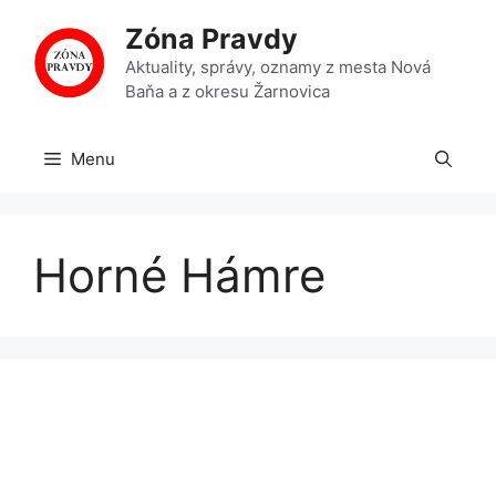
Preskočiť
Zóna Pravdy
na
obsah
Aktuality, správy, oznamy z mesta Nová
Baňa a z okresu Žarnovica
Menu
Horné Hámre