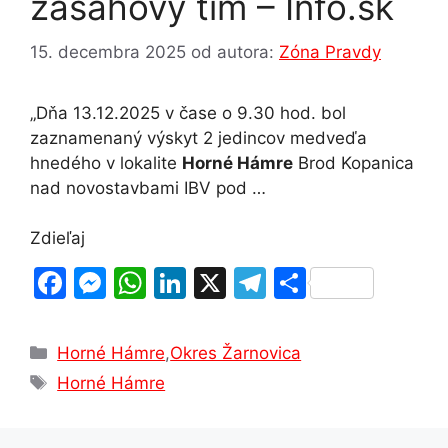
zásahový tím – Info.sk
15. decembra 2025
od autora:
Zóna Pravdy
„Dňa 13.12.2025 v čase o 9.30 hod. bol
zaznamenaný výskyt 2 jedincov medveďa
hnedého v lokalite
Horné Hámre
Brod Kopanica
nad novostavbami IBV pod …
Zdieľaj
F
M
W
Li
X
T
S
a
e
h
n
el
h
c
s
at
k
e
ar
Kategórie
Horné Hámre
,
Okres Žarnovica
e
s
s
e
gr
e
Značky
Horné Hámre
b
e
A
dI
a
o
n
p
n
m