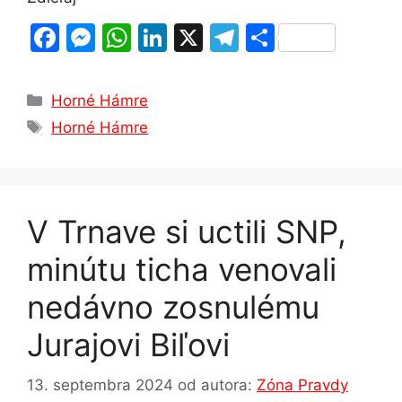
F
M
W
Li
X
T
S
a
e
h
n
el
h
c
s
at
k
e
ar
Kategórie
Horné Hámre
e
s
s
e
gr
e
Značky
Horné Hámre
b
e
A
dI
a
o
n
p
n
m
o
g
p
V Trnave si uctili SNP,
k
er
minútu ticha venovali
nedávno zosnulému
Jurajovi Biľovi
13. septembra 2024
od autora:
Zóna Pravdy