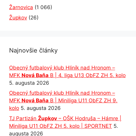
Žarnovica
(1 066)
Župkov
(26)
Najnovšie články
Obecný futbalový klub Hliník nad Hronom –
MFK
Nová Baňa
B | 4. liga U13 ObFZ ZH 5. kolo
5. augusta 2026
Obecný futbalový klub Hliník nad Hronom –
MFK
Nová Baňa
B | Miniliga U11 ObFZ ZH 9.
kolo
5. augusta 2026
TJ Partizán
Župkov
– OŠK Hodruša – Hámre |
Miniliga U11 ObFZ ZH 5. kolo | SPORTNET
5.
augusta 2026