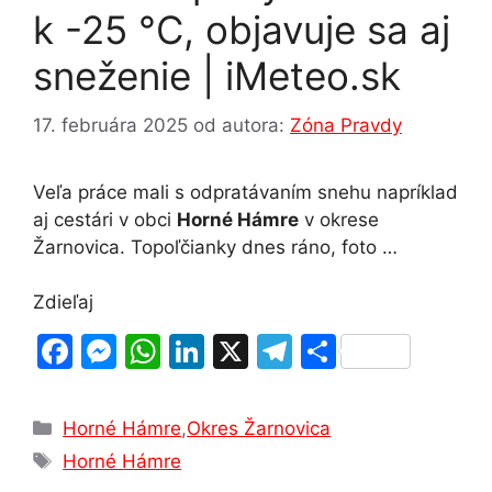
k -25 °C, objavuje sa aj
sneženie | iMeteo.sk
17. februára 2025
od autora:
Zóna Pravdy
Veľa práce mali s odpratávaním snehu napríklad
aj cestári v obci
Horné Hámre
v okrese
Žarnovica. Topoľčianky dnes ráno, foto …
Zdieľaj
F
M
W
Li
X
T
S
a
e
h
n
el
h
c
s
at
k
e
ar
Kategórie
Horné Hámre
,
Okres Žarnovica
e
s
s
e
gr
e
Značky
Horné Hámre
b
e
A
dI
a