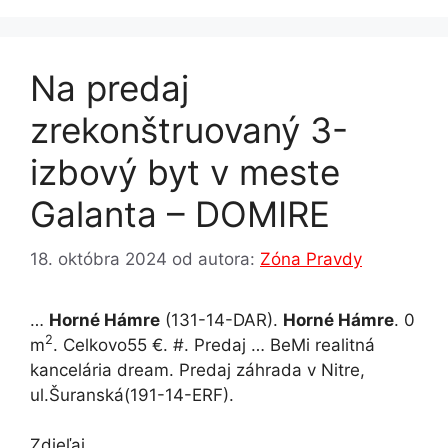
o
n
p
n
m
o
g
p
Na predaj
k
er
zrekonštruovaný 3-
izbový byt v meste
Galanta – DOMIRE
18. októbra 2024
od autora:
Zóna Pravdy
…
Horné Hámre
(131-14-DAR).
Horné Hámre
. 0
2
m
. Celkovo55 €. #. Predaj … BeMi realitná
kancelária dream. Predaj záhrada v Nitre,
ul.Šuranská(191-14-ERF).
Zdieľaj