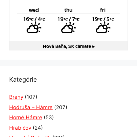
wed
thu
fri
16
/ 4
19
/ 7
19
/ 5
°C
°C
°C
°C
°C
°C
Nová Baňa, SK
climate ▸
Kategórie
Brehy
(107)
Hodruša – Hámre
(207)
Horné Hámre
(53)
Hrabičov
(24)