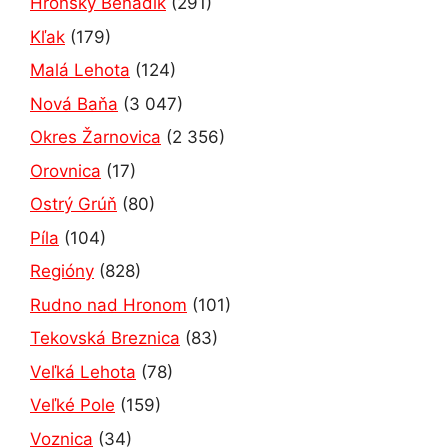
Hronský Beňadik
(291)
Kľak
(179)
Malá Lehota
(124)
Nová Baňa
(3 047)
Okres Žarnovica
(2 356)
Orovnica
(17)
Ostrý Grúň
(80)
Píla
(104)
Regióny
(828)
Rudno nad Hronom
(101)
Tekovská Breznica
(83)
Veľká Lehota
(78)
Veľké Pole
(159)
Voznica
(34)