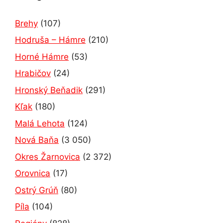
Brehy
(107)
Hodruša – Hámre
(210)
Horné Hámre
(53)
Hrabičov
(24)
Hronský Beňadik
(291)
Kľak
(180)
Malá Lehota
(124)
Nová Baňa
(3 050)
Okres Žarnovica
(2 372)
Orovnica
(17)
Ostrý Grúň
(80)
Píla
(104)