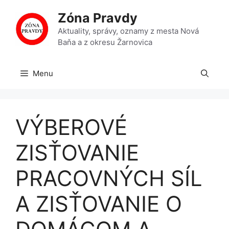
Preskočiť
Zóna Pravdy
na
obsah
Aktuality, správy, oznamy z mesta Nová
Baňa a z okresu Žarnovica
Menu
VÝBEROVÉ
ZISŤOVANIE
PRACOVNÝCH SÍL
A ZISŤOVANIE O