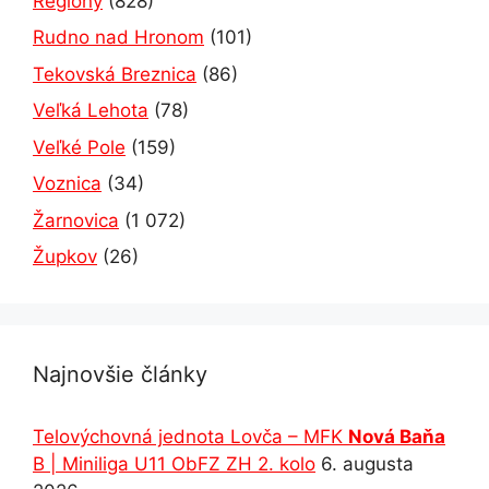
Regióny
(828)
Rudno nad Hronom
(101)
Tekovská Breznica
(86)
Veľká Lehota
(78)
Veľké Pole
(159)
Voznica
(34)
Žarnovica
(1 072)
Župkov
(26)
Najnovšie články
Telovýchovná jednota Lovča – MFK
Nová Baňa
B | Miniliga U11 ObFZ ZH 2. kolo
6. augusta