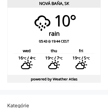
NOVÁ BAŇA, SK
10°
rain
05:43
19:44 CEST
wed
thu
fri
16
/ 4
19
/ 7
19
/ 5
°C
°C
°C
°C
°C
°C
powered by
Weather Atlas
Kategórie