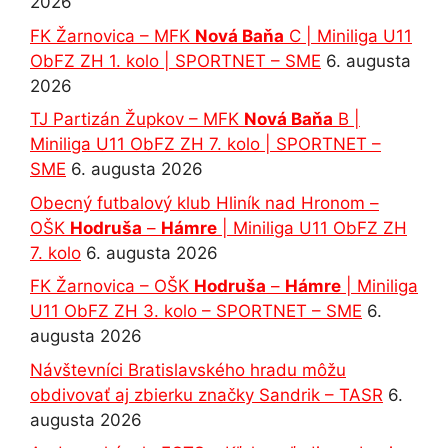
2026
FK Žarnovica – MFK
Nová Baňa
C | Miniliga U11
ObFZ ZH 1. kolo | SPORTNET – SME
6. augusta
2026
TJ Partizán Župkov – MFK
Nová Baňa
B |
Miniliga U11 ObFZ ZH 7. kolo | SPORTNET –
SME
6. augusta 2026
Obecný futbalový klub Hliník nad Hronom –
OŠK
Hodruša
–
Hámre
| Miniliga U11 ObFZ ZH
7. kolo
6. augusta 2026
FK Žarnovica – OŠK
Hodruša
–
Hámre
| Miniliga
U11 ObFZ ZH 3. kolo – SPORTNET – SME
6.
augusta 2026
Návštevníci Bratislavského hradu môžu
obdivovať aj zbierku značky Sandrik – TASR
6.
augusta 2026