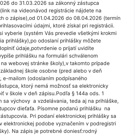
.2026 do 31.03.2026 sa zákonný zástupca
/ (link na videonávod registrácie nájdete na
ch o zápise),od 01.04.2026 do 08.04.2026 (termín
rihlasovacími údajmi, ktoré získal pri registrácii.
 si vyberie (systém Vás prevedie všetkými krokmi
a prihlášky),po odoslaní prihlášky môžete
plniť údaje,potvrdenie o prijatí uvidíte
íše prihlášku na formulári schválenom
 na webovej stránke školy),v takomto prípade
 základnej škole osobne (pred alebo v deň
ly, e-mailom (odoslaním podpísaného
tupca, ktorý nemá možnosť sa elektronicky
iť v škole v deň zápisu.Podľa § 144a ods. 1
 sa výchovy a vzdelávania, teda aj na prihláške,
tupcov dieťaťa. Písomne podanú prihlášku na
stupcovia. Pri podaní elektronickej prihlášky sa
v elektronickej podobe vyznačením v podregistri
šky). Na zápis je potrebné doniesť:rodný