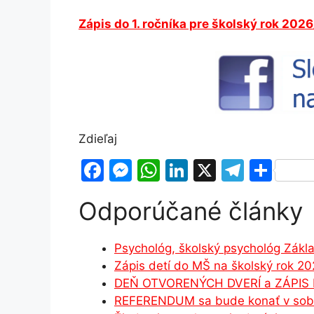
Zápis do 1. ročníka pre školský rok 202
Zdieľaj
F
M
W
Li
X
T
S
a
e
h
n
el
h
Odporúčané články
c
s
at
k
e
ar
e
s
s
e
gr
e
Psychológ, školský psychológ Zák
b
e
A
dI
a
Zápis detí do MŠ na školský rok 2
o
n
p
n
m
DEŇ OTVORENÝCH DVERÍ a ZÁPIS
o
g
p
REFERENDUM sa bude konať v sobo