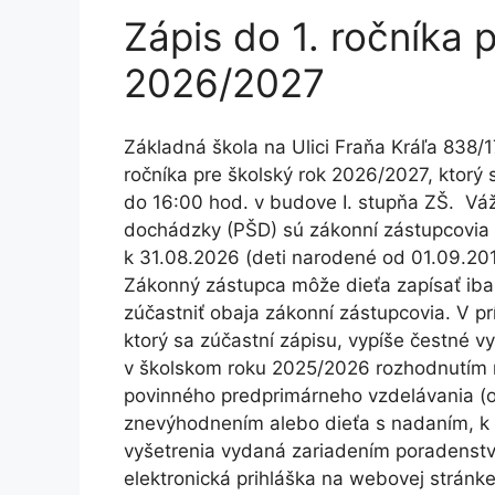
Zápis do 1. ročníka 
2026/2027
Základná škola na Ulici Fraňa Kráľa 838/
ročníka pre školský rok 2026/2027, ktorý
do 16:00 hod. v budove I. stupňa ZŠ. Váže
dochádzky (PŠD) sú zákonní zástupcovia po
k 31.08.2026 (deti narodené od 01.09.201
Zákonný zástupca môže dieťa zapísať iba 
zúčastniť obaja zákonní zástupcovia. V pr
ktorý sa zúčastní zápisu, vypíše čestné vy
v školskom roku 2025/2026 rozhodnutím r
povinného predprimárneho vzdelávania (o
znevýhodnením alebo dieťa s nadaním, k p
vyšetrenia vydaná zariadením poradenstv
elektronická prihláška na webovej stránke