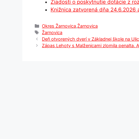
Žiadosti o poskytnutie dotácie z 
k
er
Knižnica zatvorená dňa 24.6.2026 
Kategórie
Okres Žarnovica
,
Žarnovica
Značky
Žarnovica
Deň otvorených dverí v Základnej škole na Ulic
Zápas Lehoty s Malženicami zlomila penalta. A