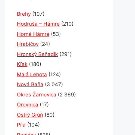
Brehy
(107)
Hodruša – Hámre
(210)
Horné Hámre
(53)
Hrabičov
(24)
Hronský Beňadik
(291)
Kľak
(180)
Malá Lehota
(124)
Nová Baňa
(3 047)
Okres Žarnovica
(2 369)
Orovnica
(17)
Ostrý Grúň
(80)
Píla
(104)
Regióny
(828)