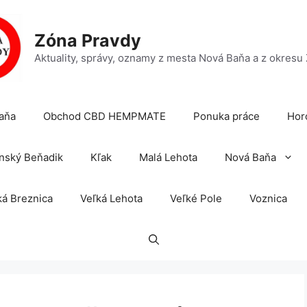
Zóna Pravdy
Aktuality, správy, oznamy z mesta Nová Baňa a z okresu
aňa
Obchod CBD HEMPMATE
Ponuka práce
Hor
nský Beňadik
Kľak
Malá Lehota
Nová Baňa
á Breznica
Veľká Lehota
Veľké Pole
Voznica