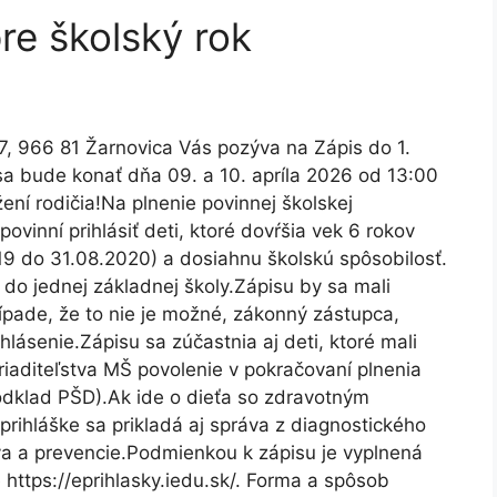
pre školský rok
17, 966 81 Žarnovica Vás pozýva na Zápis do 1.
 sa bude konať dňa 09. a 10. apríla 2026 od 13:00
ní rodičia!Na plnenie povinnej školskej
vinní prihlásiť deti, ktoré dovŕšia vek 6 rokov
9 do 31.08.2020) a dosiahnu školskú spôsobilosť.
do jednej základnej školy.Zápisu by sa mali
ípade, že to nie je možné, zákonný zástupca,
hlásenie.Zápisu sa zúčastnia aj deti, ktoré mali
iaditeľstva MŠ povolenie v pokračovaní plnenia
dklad PŠD).Ak ide o dieťa so zdravotným
rihláške sa prikladá aj správa z diagnostického
a a prevencie.Podmienkou k zápisu je vyplnená
 https://eprihlasky.iedu.sk/. Forma a spôsob