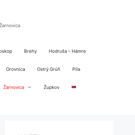
 Žarnovica
oskop
Brehy
Hodruša – Hámre
Orovnica
Ostrý Grúň
Píla
Žarnovica
Župkov