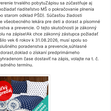
verenie trvalého pobytuZápisu sa zúčastňuje aj
požiadať riaditeľstvo MŠ o pokračovanie plnenia
o starom odklad PŠD). Súčasťou žiadosti
e všeobecného lekára pre deti a dorast a písomné
stva a prevencie. O tejto skutočnosti je zákonný
olu na zápise!Ak chce zákonný zástupca požiadať
šilo vek 6 rokov k 31.08.2026, musí spolu so
ríslušného poradenstva a prevencie,súhlasné
 dorast,doklad o získaní predprimárneho
hradenom čase dostaviť na zápis, volajte na t. č.
radného termínu.