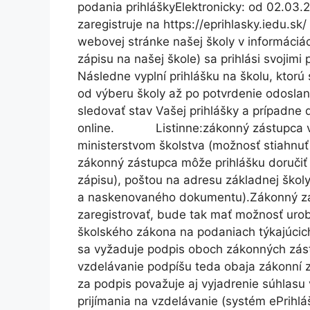
podania prihláškyElektronicky: od 02.03
zaregistruje na https://eprihlasky.iedu.sk
webovej stránke našej školy v informáciá
zápisu na našej škole) sa prihlási svojimi p
Následne vyplní prihlášku na školu, ktorú
od výberu školy až po potvrdenie odoslani
sledovať stav Vašej prihlášky a prípadne do
online. Listinne:zákonný zástupca vyp
ministerstvom školstva (možnosť stiahnuť
zákonný zástupca môže prihlášku doručiť
zápisu), poštou na adresu základnej ško
a naskenovaného dokumentu).Zákonný zás
zaregistrovať, bude tak mať možnosť urob
školského zákona na podaniach týkajúcich
sa vyžaduje podpis oboch zákonných zás
vzdelávanie podpíšu teda obaja zákonní zá
za podpis považuje aj vyjadrenie súhlasu 
prijímania na vzdelávanie (systém ePrihlá