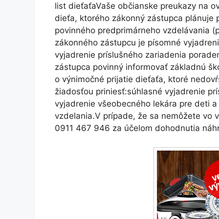
list dieťaťaVaše občianske preukazy na o
dieťa, ktorého zákonný zástupca plánuje 
povinného predprimárneho vzdelávania (p
zákonného zástupcu je písomné vyjadreni
vyjadrenie príslušného zariadenia poraden
zástupca povinný informovať základnú šk
o výnimočné prijatie dieťaťa, ktoré nedovŕ
žiadosťou priniesť:súhlasné vyjadrenie p
vyjadrenie všeobecného lekára pre deti a
vzdelania.V prípade, že sa nemôžete vo vy
0911 467 946 za účelom dohodnutia náh