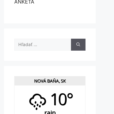
ANKETA
Hľadať:
NOVÁ BAŇA, SK
10°
rain