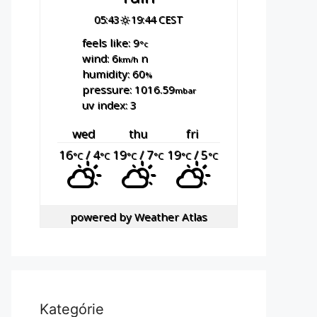
05:43
19:44 CEST
feels like: 9
°c
wind: 6
n
km/h
humidity: 60
%
pressure: 1016.59
mbar
uv index: 3
wed
thu
fri
16
/ 4
19
/ 7
19
/ 5
°C
°C
°C
°C
°C
°C
powered by
Weather Atlas
Kategórie