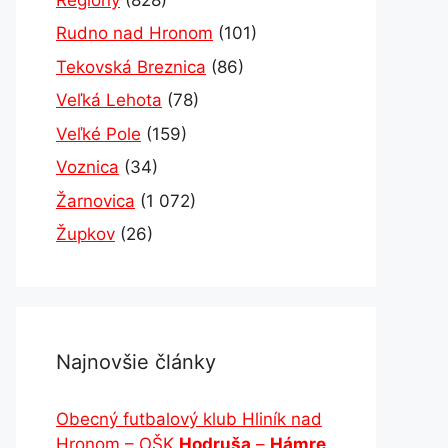
Rudno nad Hronom
(101)
Tekovská Breznica
(86)
Veľká Lehota
(78)
Veľké Pole
(159)
Voznica
(34)
Žarnovica
(1 072)
Župkov
(26)
Najnovšie články
Obecný futbalový klub Hliník nad
Hronom – OŠK
Hodruša
–
Hámre