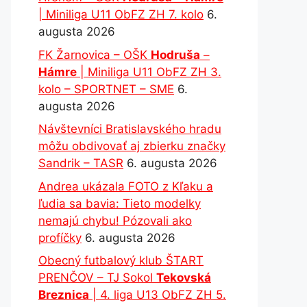
| Miniliga U11 ObFZ ZH 7. kolo
6.
augusta 2026
FK Žarnovica – OŠK
Hodruša
–
Hámre
| Miniliga U11 ObFZ ZH 3.
kolo – SPORTNET – SME
6.
augusta 2026
Návštevníci Bratislavského hradu
môžu obdivovať aj zbierku značky
Sandrik – TASR
6. augusta 2026
Andrea ukázala FOTO z Kľaku a
ľudia sa bavia: Tieto modelky
nemajú chybu! Pózovali ako
profíčky
6. augusta 2026
Obecný futbalový klub ŠTART
PRENČOV – TJ Sokol
Tekovská
Breznica
| 4. liga U13 ObFZ ZH 5.