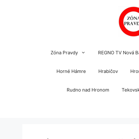
Preskočiť
na
obsah
Zóna Pravdy
REGNO TV Nová B
Horné Hámre
Hrabičov
Hro
Rudno nad Hronom
Tekovsk