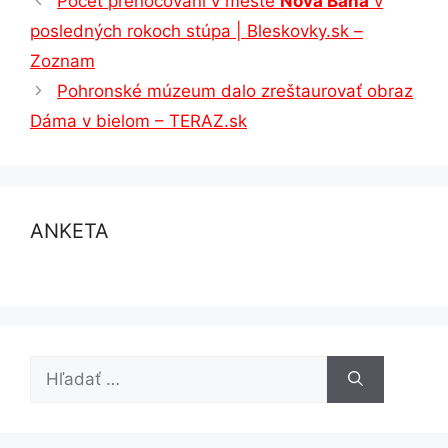
Počet prenocovaní v meste
Nová Baňa
v
posledných rokoch stúpa | Bleskovky.sk –
Zoznam
Pohronské múzeum dalo zreštaurovať obraz
Dáma v bielom – TERAZ.sk
ANKETA
Hľadať: