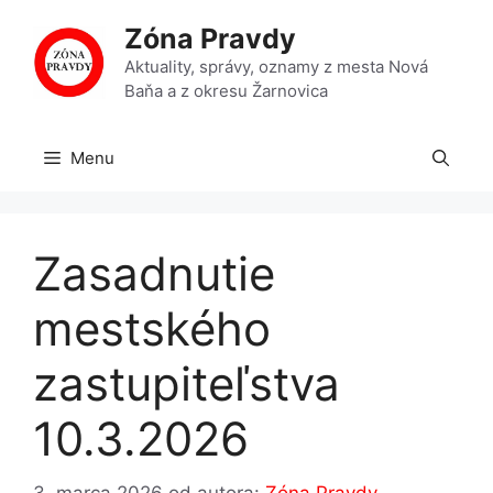
Preskočiť
Zóna Pravdy
na
obsah
Aktuality, správy, oznamy z mesta Nová
Baňa a z okresu Žarnovica
Menu
Zasadnutie
mestského
zastupiteľstva
10.3.2026
3. marca 2026
od autora:
Zóna Pravdy