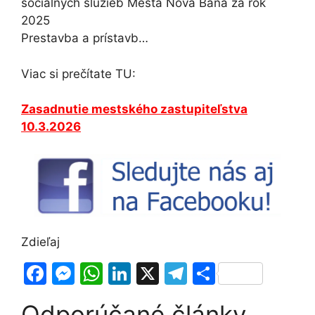
sociálnych služieb Mesta Nová Baňa za rok
2025
Prestavba a prístavb…
Viac si prečítate TU:
Zasadnutie mestského zastupiteľstva
10.3.2026
Zdieľaj
F
M
W
Li
X
T
S
a
e
h
n
el
h
Odporúčané články