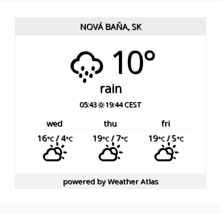
NOVÁ BAŇA, SK
10°
rain
05:43
19:44 CEST
wed
thu
fri
16
/ 4
19
/ 7
19
/ 5
°C
°C
°C
°C
°C
°C
powered by
Weather Atlas