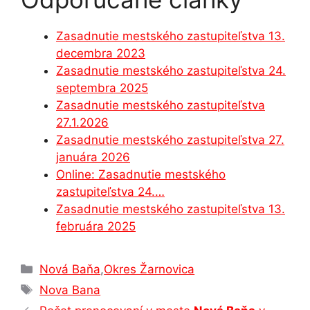
c
s
at
k
e
ar
e
s
s
e
gr
e
Zasadnutie mestského zastupiteľstva 13.
b
e
A
dI
a
decembra 2023
o
n
p
n
m
Zasadnutie mestského zastupiteľstva 24.
o
g
p
septembra 2025
Zasadnutie mestského zastupiteľstva
k
er
27.1.2026
Zasadnutie mestského zastupiteľstva 27.
januára 2026
Online: Zasadnutie mestského
zastupiteľstva 24.…
Zasadnutie mestského zastupiteľstva 13.
februára 2025
Kategórie
Nová Baňa
,
Okres Žarnovica
Značky
Nova Bana