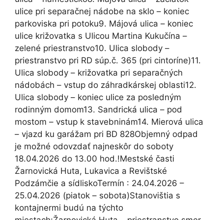
ulice pri separačnej nádobe na sklo – koniec
parkoviska pri potoku9. Májová ulica – koniec
ulice križovatka s Ulicou Martina Kukučína –
zelené priestranstvo10. Ulica slobody –
priestranstvo pri RD súp.č. 365 (pri cintoríne)11.
Ulica slobody – križovatka pri separačných
nádobách – vstup do záhradkárskej oblasti12.
Ulica slobody – koniec ulice za posledným
rodinným domom13. Sandrická ulica – pod
mostom – vstup k stavebninám14. Mierová ulica
– vjazd ku garážam pri BD 828Objemný odpad
je možné odovzdať najneskôr do soboty
18.04.2026 do 13.00 hod.!Mestské časti
Žarnovická Huta, Lukavica a Revištské
Podzámčie a sídliskoTermín : 24.04.2026 –
25.04.2026 (piatok – sobota)Stanovištia s
kontajnermi budú na týchto
miestach:Žarnovická Huta – priestranstvo smer