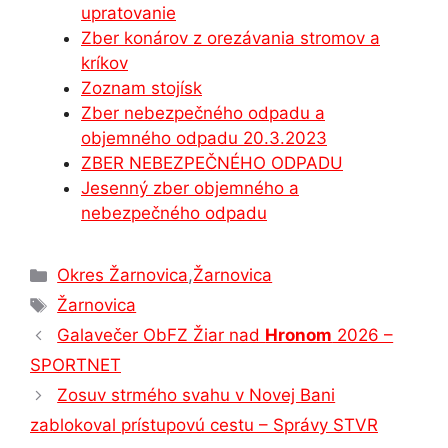
b
e
A
dI
a
upratovanie
o
n
p
n
m
Zber konárov z orezávania stromov a
o
g
p
kríkov
Zoznam stojísk
k
er
Zber nebezpečného odpadu a
objemného odpadu 20.3.2023
ZBER NEBEZPEČNÉHO ODPADU
Jesenný zber objemného a
nebezpečného odpadu
Kategórie
Okres Žarnovica
,
Žarnovica
Značky
Žarnovica
Galavečer ObFZ Žiar nad
Hronom
2026 –
SPORTNET
Zosuv strmého svahu v Novej Bani
zablokoval prístupovú cestu – Správy STVR