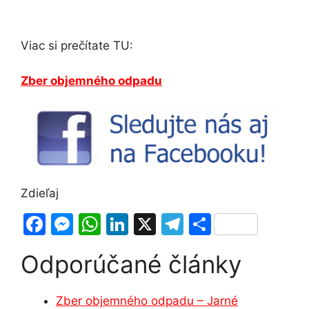
Viac si prečítate TU:
Zber objemného odpadu
Zdieľaj
F
M
W
Li
X
T
S
a
e
h
n
el
h
Odporúčané články
c
s
at
k
e
ar
e
s
s
e
gr
e
Zber objemného odpadu – Jarné