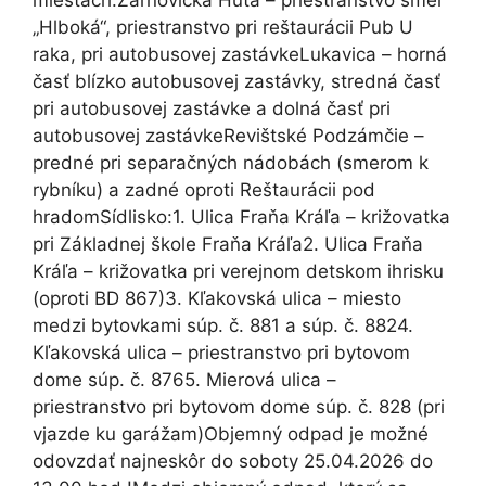
„Hlboká“, priestranstvo pri reštaurácii Pub U
raka, pri autobusovej zastávkeLukavica – horná
časť blízko autobusovej zastávky, stredná časť
pri autobusovej zastávke a dolná časť pri
autobusovej zastávkeRevištské Podzámčie –
predné pri separačných nádobách (smerom k
rybníku) a zadné oproti Reštaurácii pod
hradomSídlisko:1. Ulica Fraňa Kráľa – križovatka
pri Základnej škole Fraňa Kráľa2. Ulica Fraňa
Kráľa – križovatka pri verejnom detskom ihrisku
(oproti BD 867)3. Kľakovská ulica – miesto
medzi bytovkami súp. č. 881 a súp. č. 8824.
Kľakovská ulica – priestranstvo pri bytovom
dome súp. č. 8765. Mierová ulica –
priestranstvo pri bytovom dome súp. č. 828 (pri
vjazde ku garážam)Objemný odpad je možné
odovzdať najneskôr do soboty 25.04.2026 do