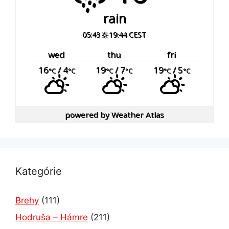
rain
05:43
19:44 CEST
wed
thu
fri
16
/ 4
19
/ 7
19
/ 5
°C
°C
°C
°C
°C
°C
powered by
Weather Atlas
Kategórie
Brehy
(111)
Hodruša – Hámre
(211)