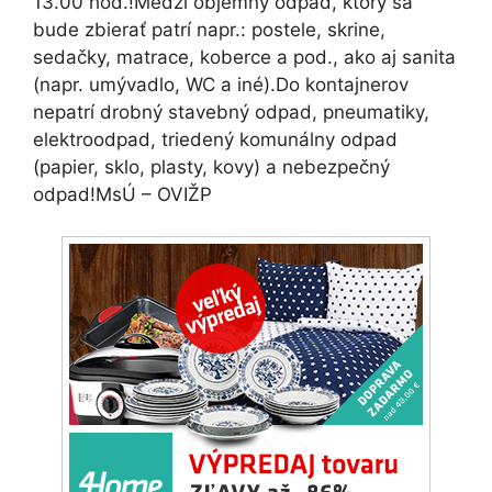
13.00 hod.!Medzi objemný odpad, ktorý sa
bude zbierať patrí napr.: postele, skrine,
sedačky, matrace, koberce a pod., ako aj sanita
(napr. umývadlo, WC a iné).Do kontajnerov
nepatrí drobný stavebný odpad, pneumatiky,
elektroodpad, triedený komunálny odpad
(papier, sklo, plasty, kovy) a nebezpečný
odpad!MsÚ – OVIŽP