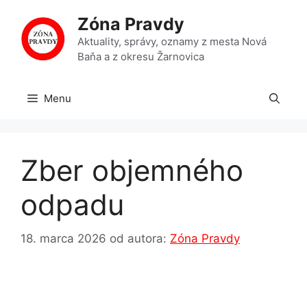
Preskočiť
Zóna Pravdy
na
obsah
Aktuality, správy, oznamy z mesta Nová
Baňa a z okresu Žarnovica
Menu
Zber objemného
odpadu
18. marca 2026
od autora:
Zóna Pravdy