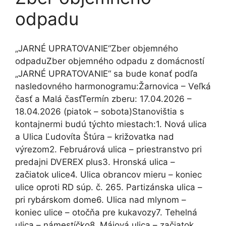
odpadu
„JARNÉ UPRATOVANIE“Zber objemného
odpaduZber objemného odpadu z domácností
„JARNÉ UPRATOVANIE“ sa bude konať podľa
nasledovného harmonogramu:Žarnovica – Veľká
časť a Malá časťTermín zberu: 17.04.2026 –
18.04.2026 (piatok – sobota)Stanovištia s
kontajnermi budú týchto miestach:1. Nová ulica
a Ulica Ľudovíta Štúra – križovatka nad
výrezom2. Februárová ulica – priestranstvo pri
predajni DVEREX plus3. Hronská ulica –
začiatok ulice4. Ulica obrancov mieru – koniec
ulice oproti RD súp. č. 265. Partizánska ulica –
pri rybárskom dome6. Ulica nad mlynom –
koniec ulice – otočňa pre kukavozy7. Tehelná
ulica – námestíčko8. Májová ulica – začiatok