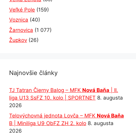
Veľké Pole
(159)
Voznica
(40)
Žarnovica
(1 077)
Župkov
(26)
Najnovšie články
TJ Tatran Čierny Balog – MFK
Nová Baňa
| II.
liga U13 SsFZ 10. kolo | SPORTNET
8. augusta
2026
Telovýchovná jednota Lovča – MFK
Nová Baňa
B | Miniliga U9 ObFZ ZH 2. kolo
8. augusta
2026