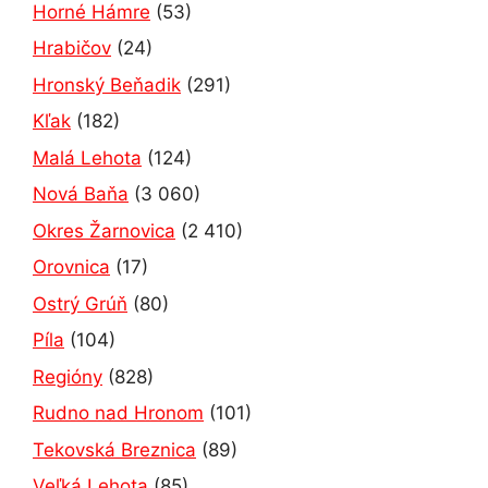
Horné Hámre
(53)
Hrabičov
(24)
Hronský Beňadik
(291)
Kľak
(182)
Malá Lehota
(124)
Nová Baňa
(3 060)
Okres Žarnovica
(2 410)
Orovnica
(17)
Ostrý Grúň
(80)
Píla
(104)
Regióny
(828)
Rudno nad Hronom
(101)
Tekovská Breznica
(89)
Veľká Lehota
(85)