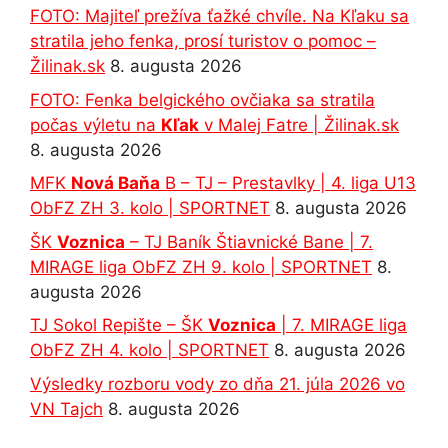
FOTO: Majiteľ prežíva ťažké chvíle. Na Kľaku sa
stratila jeho fenka, prosí turistov o pomoc –
Žilinak.sk
8. augusta 2026
FOTO: Fenka belgického ovčiaka sa stratila
počas výletu na
Kľak
v Malej Fatre | Žilinak.sk
8. augusta 2026
MFK
Nová Baňa
B – TJ – Prestavlky | 4. liga U13
ObFZ ZH 3. kolo | SPORTNET
8. augusta 2026
ŠK
Voznica
– TJ Baník Štiavnické Bane | 7.
MIRAGE liga ObFZ ZH 9. kolo | SPORTNET
8.
augusta 2026
TJ Sokol Repište – ŠK
Voznica
| 7. MIRAGE liga
ObFZ ZH 4. kolo | SPORTNET
8. augusta 2026
Výsledky rozboru vody zo dňa 21. júla 2026 vo
VN Tajch
8. augusta 2026