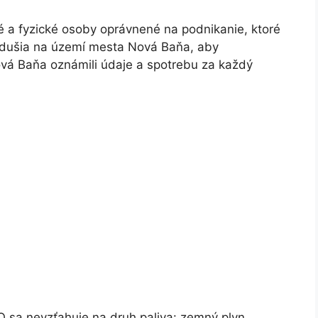
 a fyzické osoby oprávnené na podnikanie, ktoré
zdušia na území mesta Nová Baňa, aby
vá Baňa oznámili údaje a spotrebu za každý
sa nevzťahuje na druh paliva: zemný plyn.