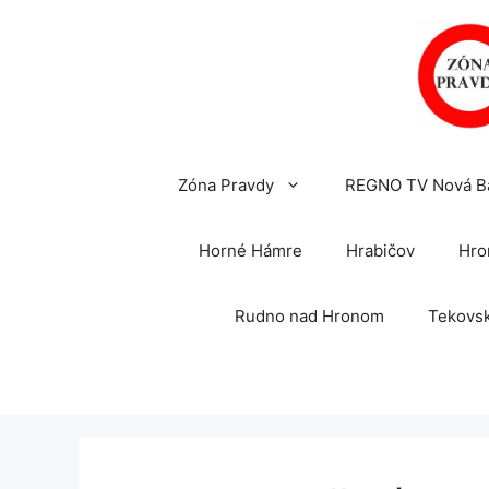
Preskočiť
na
obsah
Zóna Pravdy
REGNO TV Nová B
Horné Hámre
Hrabičov
Hro
Rudno nad Hronom
Tekovsk