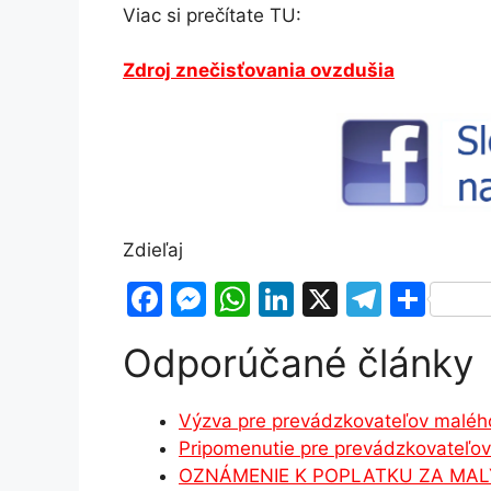
Viac si prečítate TU:
Zdroj znečisťovania ovzdušia
Zdieľaj
F
M
W
Li
X
T
S
a
e
h
n
el
h
Odporúčané články
c
s
at
k
e
ar
e
s
s
e
gr
e
Výzva pre prevádzkovateľov maléh
b
e
A
dI
a
Pripomenutie pre prevádzkovateľo
o
n
p
n
m
OZNÁMENIE K POPLATKU ZA MAL