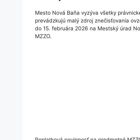
Mesto Nová Baňa vyzýva všetky právnické
prevádzkujú malý zdroj znečisťovania ov
do 15. februára 2026 na Mestský úrad No
MZZO.
Poplatková povinnosť na predmetné MZZO 