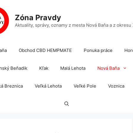
Zóna Pravdy
Aktuality, správy, oznamy z mesta Nová Baňa a z okresu
aňa
Obchod CBD HEMPMATE
Ponuka práce
Hor
nský Beňadik
Kľak
Malá Lehota
Nová Baňa
á Breznica
Veľká Lehota
Veľké Pole
Voznica