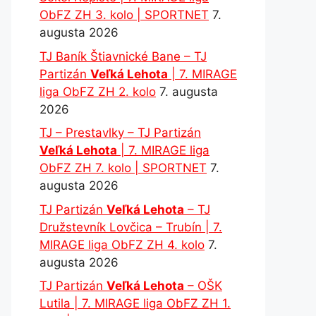
ObFZ ZH 3. kolo | SPORTNET
7.
augusta 2026
TJ Baník Štiavnické Bane – TJ
Partizán
Veľká Lehota
| 7. MIRAGE
liga ObFZ ZH 2. kolo
7. augusta
2026
TJ – Prestavlky – TJ Partizán
Veľká Lehota
| 7. MIRAGE liga
ObFZ ZH 7. kolo | SPORTNET
7.
augusta 2026
TJ Partizán
Veľká Lehota
– TJ
Družstevník Lovčica – Trubín | 7.
MIRAGE liga ObFZ ZH 4. kolo
7.
augusta 2026
TJ Partizán
Veľká Lehota
– OŠK
Lutila | 7. MIRAGE liga ObFZ ZH 1.