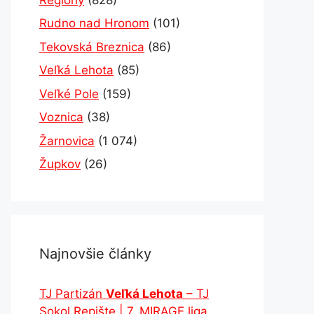
Rudno nad Hronom
(101)
Tekovská Breznica
(86)
Veľká Lehota
(85)
Veľké Pole
(159)
Voznica
(38)
Žarnovica
(1 074)
Župkov
(26)
Najnovšie články
TJ Partizán
Veľká Lehota
– TJ
Sokol Repište | 7. MIRAGE liga