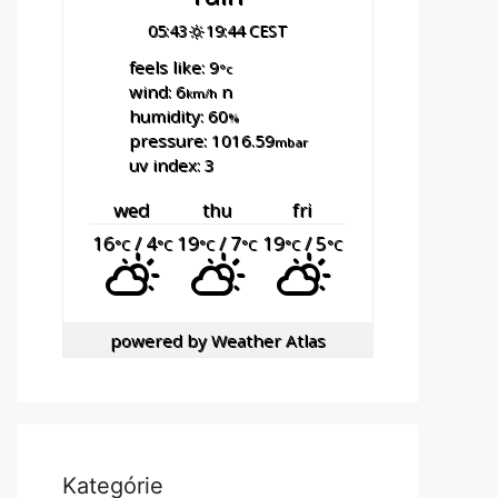
05:43
19:44 CEST
feels like: 9
°c
wind: 6
n
km/h
humidity: 60
%
pressure: 1016.59
mbar
uv index: 3
wed
thu
fri
16
/ 4
19
/ 7
19
/ 5
°C
°C
°C
°C
°C
°C
powered by
Weather Atlas
Kategórie