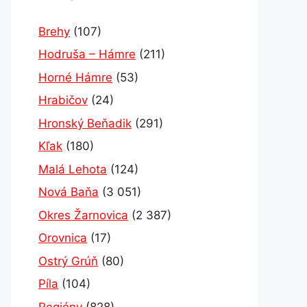
Brehy
(107)
Hodruša – Hámre
(211)
Horné Hámre
(53)
Hrabičov
(24)
Hronský Beňadik
(291)
Kľak
(180)
Malá Lehota
(124)
Nová Baňa
(3 051)
Okres Žarnovica
(2 387)
Orovnica
(17)
Ostrý Grúň
(80)
Píla
(104)
Regióny
(828)