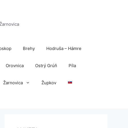
 Žarnovica
oskop
Brehy
Hodruša – Hámre
Orovnica
Ostrý Grúň
Píla
Žarnovica
Župkov