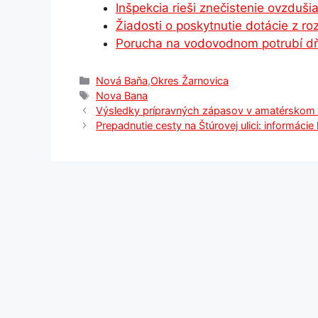
o
g
p
Inšpekcia rieši znečistenie ovzduši
Žiadosti o poskytnutie dotácie z 
k
er
Porucha na vodovodnom potrubí dň
Kategórie
Nová Baňa
,
Okres Žarnovica
Značky
Nova Bana
Výsledky prípravných zápasov v amatérskom fu
Prepadnutie cesty na Štúrovej ulici: informácie