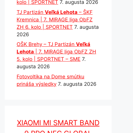
kolo | SPORTNET
7. augusta 2026
TJ Partizán
Veľká Lehota
– ŠKF
Kremnica | 7. MIRAGE liga ObFZ
ZH 6. kolo | SPORTNET
7. augusta
2026
OŠK Brehy – TJ Partizán
Veľká
Lehota
| 7. MIRAGE liga ObFZ ZH
5. kolo | SPORTNET – SME
7.
augusta 2026
Fotovoltika na Dome smútku
prináša výsledky
7. augusta 2026
XIAOMI MI SMART BAND