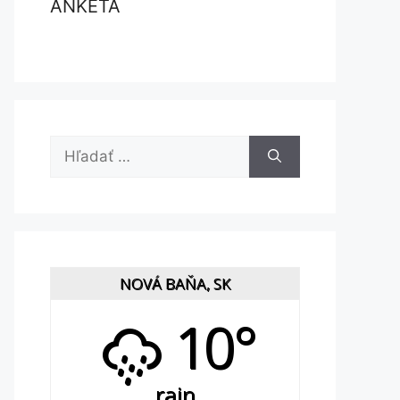
ANKETA
Hľadať:
NOVÁ BAŇA, SK
10°
rain