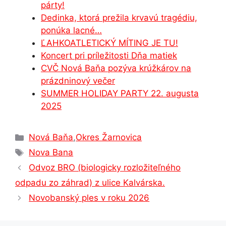
b
e
A
dI
a
párty!
o
n
p
n
m
Dedinka, ktorá prežila krvavú tragédiu,
o
g
p
ponúka lacné…
ĽAHKOATLETICKÝ MÍTING JE TU!
k
er
Koncert pri príležitosti Dňa matiek
CVČ Nová Baňa pozýva krúžkárov na
prázdninový večer
SUMMER HOLIDAY PARTY 22. augusta
2025
Kategórie
Nová Baňa
,
Okres Žarnovica
Značky
Nova Bana
Odvoz BRO (biologicky rozložiteľného
odpadu zo záhrad) z ulice Kalvárska.
Novobanský ples v roku 2026