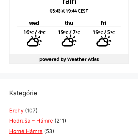
rain
05:43
19:44 CEST
wed
thu
fri
16
/ 4
19
/ 7
19
/ 5
°C
°C
°C
°C
°C
°C
powered by
Weather Atlas
Kategórie
Brehy
(107)
Hodruša – Hámre
(211)
Horné Hámre
(53)