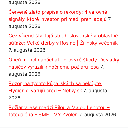
augusta 2026
Červené zlato prepísalo rekordy: 4 varovné
signály, ktoré investori pri medi prehliadajú
7.
augusta 2026
Cez víkend štartujú stredoslovenské a oblastné
súťaže: Veľké derby v Rosine | Žilinský večerník
7. augusta 2026
Oheň mohol napáchať obrovské škody. Desiatky
hasičov vyrazili k nočnému požiaru lesa
7.
augusta 2026
Pozor, na týchto kúpaliskách sa nekúpte.
Hygienici varujú pred – Netky.sk
7. augusta
2026
Požiar v lese medzi Pílou a Malou Lehotou –
fotogaléria – SME | MY Zvolen
7. augusta 2026