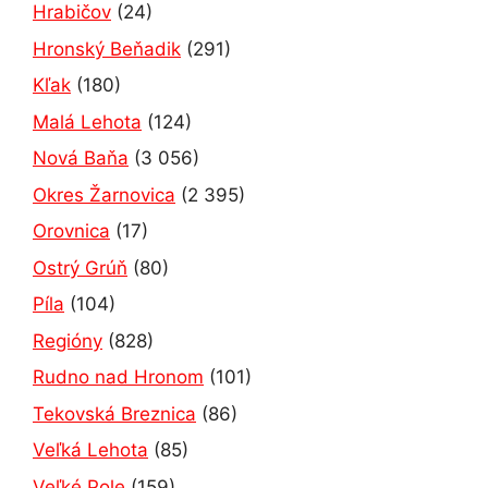
Hrabičov
(24)
Hronský Beňadik
(291)
Kľak
(180)
Malá Lehota
(124)
Nová Baňa
(3 056)
Okres Žarnovica
(2 395)
Orovnica
(17)
Ostrý Grúň
(80)
Píla
(104)
Regióny
(828)
Rudno nad Hronom
(101)
Tekovská Breznica
(86)
Veľká Lehota
(85)
Veľké Pole
(159)