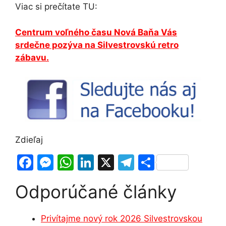
Viac si prečítate TU:
Centrum voľného času Nová Baňa Vás
srdečne pozýva na Silvestrovskú retro
zábavu.
Zdieľaj
F
M
W
Li
X
T
S
a
e
h
n
el
h
Odporúčané články
c
s
at
k
e
ar
e
s
s
e
gr
e
Privítajme nový rok 2026 Silvestrovskou