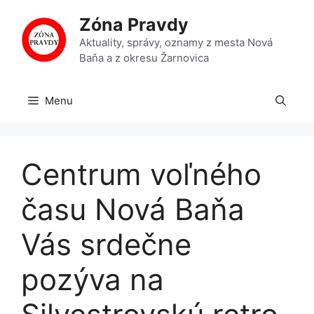
Preskočiť
Zóna Pravdy
na
obsah
Aktuality, správy, oznamy z mesta Nová
Baňa a z okresu Žarnovica
Menu
Centrum voľného
času Nová Baňa
Vás srdečne
pozýva na