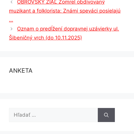
OBROVSKÝ ŽIAĽ Zomrel obdivovaný
muzikant a folklorista: Známi speváci posielajú
…
Oznam o predĺžení dopravnej uzávierky ul.
Šibeničný vrch (do 10.11.2025)
ANKETA
Hľadať: