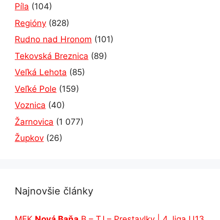
Píla
(104)
Regióny
(828)
Rudno nad Hronom
(101)
Tekovská Breznica
(89)
Veľká Lehota
(85)
Veľké Pole
(159)
Voznica
(40)
Žarnovica
(1 077)
Župkov
(26)
Najnovšie články
MFK
Nová Baňa
B – TJ – Prestavlky | 4. liga U13