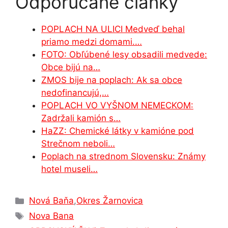
Odporúčané články
c
s
at
k
e
ar
e
s
s
e
gr
e
POPLACH NA ULICI Medveď behal
b
e
A
dI
a
priamo medzi domami.…
o
n
p
n
m
FOTO: Obľúbené lesy obsadili medvede:
o
g
p
Obce bijú na…
ZMOS bije na poplach: Ak sa obce
k
er
nedofinancujú,…
POPLACH VO VYŠNOM NEMECKOM:
Zadržali kamión s…
HaZZ: Chemické látky v kamióne pod
Strečnom neboli…
Poplach na strednom Slovensku: Známy
hotel museli…
Kategórie
Nová Baňa
,
Okres Žarnovica
Značky
Nova Bana