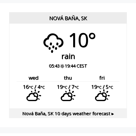
NOVÁ BAŇA, SK
10°
rain
05:43
19:44 CEST
wed
thu
fri
16
/ 4
19
/ 7
19
/ 5
°C
°C
°C
°C
°C
°C
Nová Baňa, SK
10 days weather forecast ▸