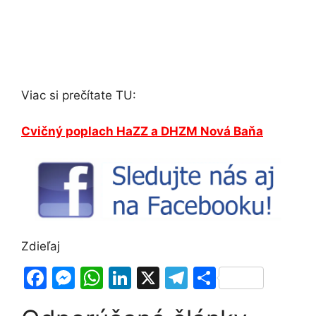
Viac si prečítate TU:
Cvičný poplach HaZZ a DHZM Nová Baňa
Zdieľaj
F
M
W
Li
X
T
S
a
e
h
n
el
h