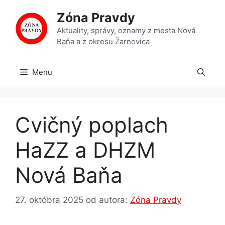
Preskočiť
Zóna Pravdy
na
obsah
Aktuality, správy, oznamy z mesta Nová
Baňa a z okresu Žarnovica
Menu
Cvičný poplach
HaZZ a DHZM
Nová Baňa
27. októbra 2025
od autora:
Zóna Pravdy