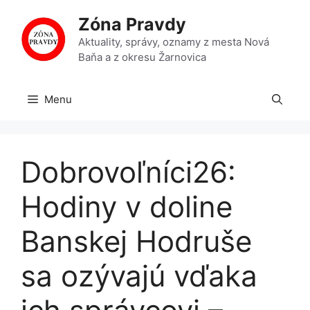
Preskočiť
Zóna Pravdy
na
obsah
Aktuality, správy, oznamy z mesta Nová
Baňa a z okresu Žarnovica
Menu
Dobrovoľníci26:
Hodiny v doline
Banskej Hodruše
sa ozývajú vďaka