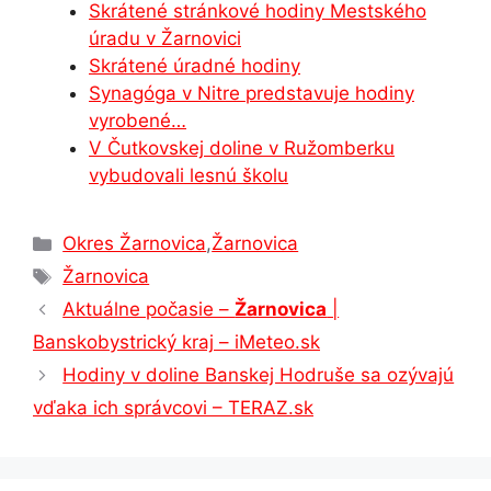
Skrátené stránkové hodiny Mestského
k
er
úradu v Žarnovici
Skrátené úradné hodiny
Synagóga v Nitre predstavuje hodiny
vyrobené…
V Čutkovskej doline v Ružomberku
vybudovali lesnú školu
Kategórie
Okres Žarnovica
,
Žarnovica
Značky
Žarnovica
Aktuálne počasie –
Žarnovica
|
Banskobystrický kraj – iMeteo.sk
Hodiny v doline Banskej Hodruše sa ozývajú
vďaka ich správcovi – TERAZ.sk