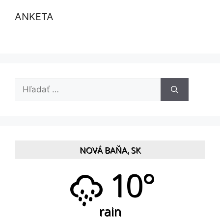
ANKETA
Hľadať:
NOVÁ BAŇA, SK
10°
rain