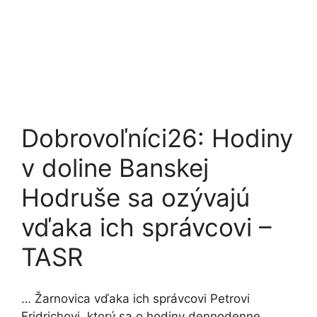
Dobrovoľníci26: Hodiny
v doline Banskej
Hodruše sa ozývajú
vďaka ich správcovi –
TASR
… Žarnovica vďaka ich správcovi Petrovi
Fridrichovi, ktorý sa o hodiny dennodenne