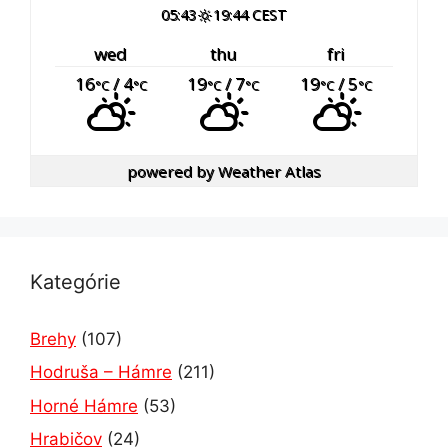
05:43
19:44 CEST
wed
thu
fri
16
/ 4
19
/ 7
19
/ 5
°C
°C
°C
°C
°C
°C
powered by
Weather Atlas
Kategórie
Brehy
(107)
Hodruša – Hámre
(211)
Horné Hámre
(53)
Hrabičov
(24)