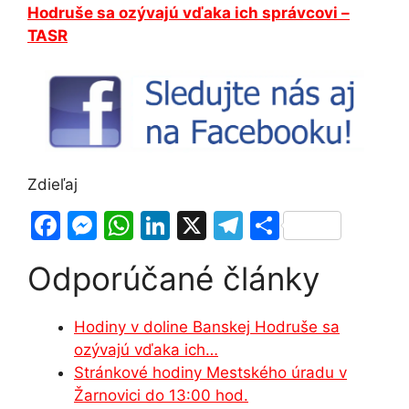
Hodruše sa ozývajú vďaka ich správcovi –
TASR
Zdieľaj
F
M
W
Li
X
T
S
a
e
h
n
el
h
Odporúčané články
c
s
at
k
e
ar
e
s
s
e
gr
e
Hodiny v doline Banskej Hodruše sa
b
e
A
dI
a
ozývajú vďaka ich…
o
n
p
n
m
Stránkové hodiny Mestského úradu v
o
g
p
Žarnovici do 13:00 hod.