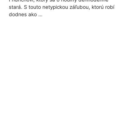
stará. S touto netypickou záľubou, ktorú robí
dodnes ako …