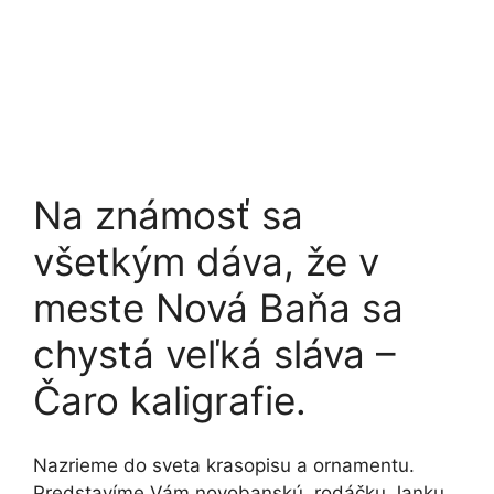
Na známosť sa
všetkým dáva, že v
meste Nová Baňa sa
chystá veľká sláva –
Čaro kaligrafie.
Nazrieme do sveta krasopisu a ornamentu.
Predstavíme Vám novobanskú rodáčku Janku