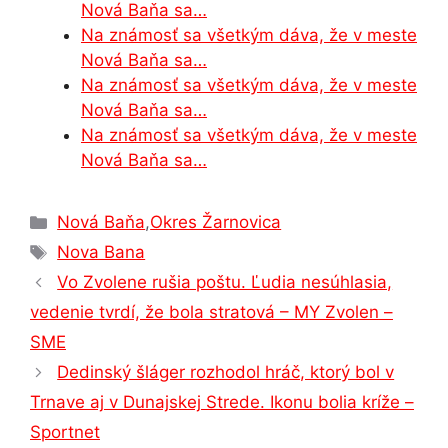
Nová Baňa sa…
Na známosť sa všetkým dáva, že v meste
Nová Baňa sa…
Na známosť sa všetkým dáva, že v meste
Nová Baňa sa…
Na známosť sa všetkým dáva, že v meste
Nová Baňa sa…
Kategórie
Nová Baňa
,
Okres Žarnovica
Značky
Nova Bana
Vo Zvolene rušia poštu. Ľudia nesúhlasia,
vedenie tvrdí, že bola stratová – MY Zvolen –
SME
Dedinský šláger rozhodol hráč, ktorý bol v
Trnave aj v Dunajskej Strede. Ikonu bolia kríže –
Sportnet