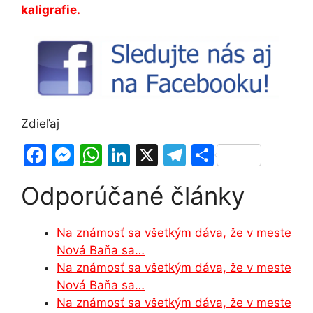
kaligrafie.
Zdieľaj
F
M
W
Li
X
T
S
a
e
h
n
el
h
Odporúčané články
c
s
at
k
e
ar
e
s
s
e
gr
e
Na známosť sa všetkým dáva, že v meste
b
e
A
dI
a
Nová Baňa sa…
o
n
p
n
m
Na známosť sa všetkým dáva, že v meste
o
g
p
Nová Baňa sa…
Na známosť sa všetkým dáva, že v meste
k
er