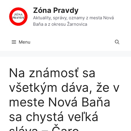
Preskočiť
Zóna Pravdy
na
obsah
Aktuality, správy, oznamy z mesta Nová
Baňa a z okresu Žarnovica
Menu
Na známosť sa
všetkým dáva, že v
meste Nová Baňa
sa chystá veľká