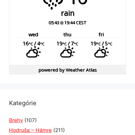
rain
05:43
19:44 CEST
wed
thu
fri
16
/ 4
19
/ 7
19
/ 5
°C
°C
°C
°C
°C
°C
powered by
Weather Atlas
Kategórie
Brehy
(107)
Hodruša – Hámre
(211)