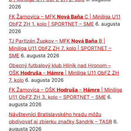
2026
FK Žarnovica – MFK
Nová Baňa
C | Miniliga U11
ObFZ ZH 1. kolo | SPORTNET – SME
6. augusta
2026
TJ Partizán Župkov – MFK
Nová Baňa
B |
Miniliga U11 ObFZ ZH 7. kolo | SPORTNET –
SME
6. augusta 2026
Obecný futbalový klub Hliník nad Hronom –
OŠK
Hodruša
–
Hámre
| Miniliga U11 ObFZ ZH
7. kolo
6. augusta 2026
FK Žarnovica – OŠK
Hodruša
–
Hámre
| Miniliga
U11 ObFZ ZH 3. kolo – SPORTNET – SME
6.
augusta 2026
Návštevníci Bratislavského hradu môžu
obdivovať aj zbierku značky Sandrik – TASR
6.
augusta 2026