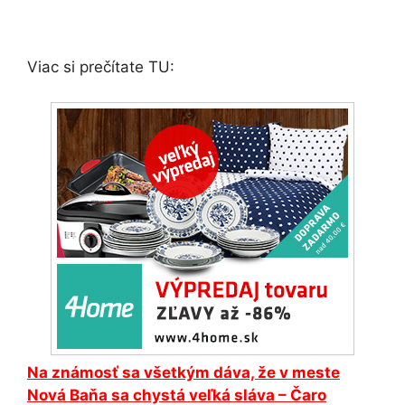
Viac si prečítate TU:
Na známosť sa všetkým dáva, že v meste
Nová Baňa sa chystá veľká sláva – Čaro