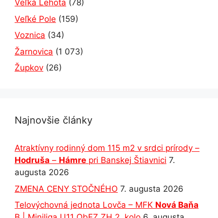
Veľká Lehota
(78)
Veľké Pole
(159)
Voznica
(34)
Žarnovica
(1 073)
Župkov
(26)
Najnovšie články
Atraktívny rodinný dom 115 m2 v srdci prírody –
Hodruša
–
Hámre
pri Banskej Štiavnici
7.
augusta 2026
ZMENA CENY STOČNÉHO
7. augusta 2026
Telovýchovná jednota Lovča – MFK
Nová Baňa
B | Miniliga U11 ObFZ ZH 2. kolo
6. augusta