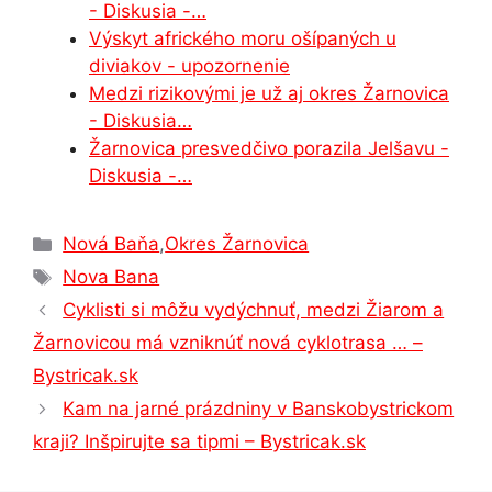
- Diskusia -…
k
er
Výskyt afrického moru ošípaných u
diviakov - upozornenie
Medzi rizikovými je už aj okres Žarnovica
- Diskusia…
Žarnovica presvedčivo porazila Jelšavu -
Diskusia -…
Kategórie
Nová Baňa
,
Okres Žarnovica
Značky
Nova Bana
Cyklisti si môžu vydýchnuť, medzi Žiarom a
Žarnovicou má vzniknúť nová cyklotrasa … –
Bystricak.sk
Kam na jarné prázdniny v Banskobystrickom
kraji? Inšpirujte sa tipmi – Bystricak.sk