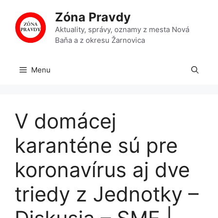
Preskočiť
Zóna Pravdy
na
obsah
Aktuality, správy, oznamy z mesta Nová
Baňa a z okresu Žarnovica
Menu
V domácej
karanténe sú pre
koronavírus aj dve
triedy z Jednotky –