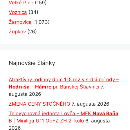
Veľké Pole
(159)
Voznica
(34)
Žarnovica
(1 073)
Župkov
(26)
Najnovšie články
Atraktívny rodinný dom 115 m2 v srdci prírody –
Hodruša
–
Hámre
pri Banskej Štiavnici
7.
augusta 2026
ZMENA CENY STOČNÉHO
7. augusta 2026
Telovýchovná jednota Lovča – MFK
Nová Baňa
B | Miniliga U11 ObFZ ZH 2. kolo
6. augusta
2026