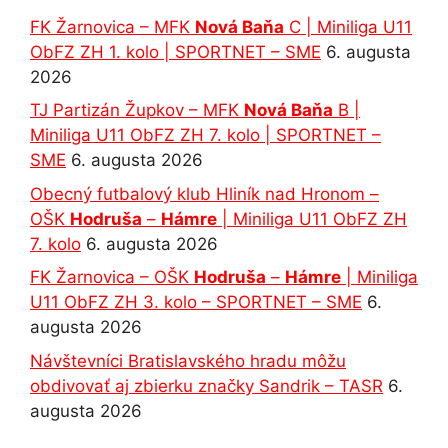
FK Žarnovica – MFK
Nová Baňa
C | Miniliga U11
ObFZ ZH 1. kolo | SPORTNET – SME
6. augusta
2026
TJ Partizán Župkov – MFK
Nová Baňa
B |
Miniliga U11 ObFZ ZH 7. kolo | SPORTNET –
SME
6. augusta 2026
Obecný futbalový klub Hliník nad Hronom –
OŠK
Hodruša
–
Hámre
| Miniliga U11 ObFZ ZH
7. kolo
6. augusta 2026
FK Žarnovica – OŠK
Hodruša
–
Hámre
| Miniliga
U11 ObFZ ZH 3. kolo – SPORTNET – SME
6.
augusta 2026
Návštevníci Bratislavského hradu môžu
obdivovať aj zbierku značky Sandrik – TASR
6.
augusta 2026