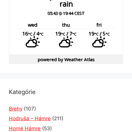
rain
05:43
19:44 CEST
wed
thu
fri
16
/ 4
19
/ 7
19
/ 5
°C
°C
°C
°C
°C
°C
powered by
Weather Atlas
Kategórie
Brehy
(107)
Hodruša – Hámre
(211)
Horné Hámre
(53)