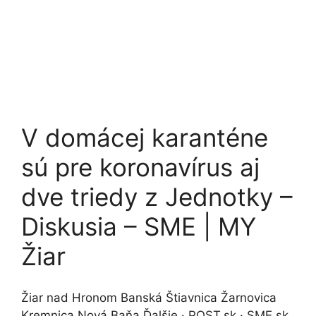
V domácej karanténe
sú pre koronavírus aj
dve triedy z Jednotky –
Diskusia – SME | MY
Žiar
Žiar nad Hronom Banská Štiavnica Žarnovica
Kremnica Nová Baňa Ďalšie · POST.sk · SME.sk