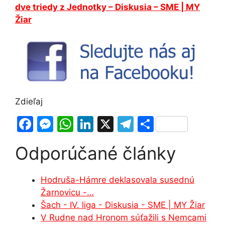
dve triedy z Jednotky – Diskusia – SME | MY
Žiar
Zdieľaj
F
M
W
Li
X
T
S
a
e
h
n
el
h
Odporúčané články
c
s
at
k
e
ar
e
s
s
e
gr
e
Hodruša-Hámre deklasovala susednú
b
e
A
dI
a
Žarnovicu -…
o
n
p
n
m
Šach - IV. liga - Diskusia - SME | MY Žiar
o
g
p
V Rudne nad Hronom súťažili s Nemcami