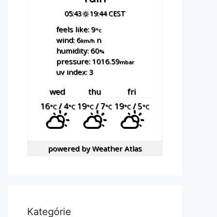
05:43
19:44 CEST
feels like: 9
°c
wind: 6
n
km/h
humidity: 60
%
pressure: 1016.59
mbar
uv index: 3
wed
thu
fri
16
/ 4
19
/ 7
19
/ 5
°C
°C
°C
°C
°C
°C
powered by
Weather Atlas
Kategórie