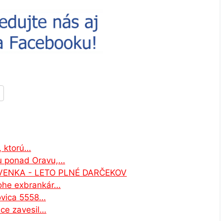
, ktorú…
icu ponad Oravu,…
LOVENKA - LETO PLNÉ DARČEKOV
lohe exbrankár…
ovica 5558…
ice zavesil…