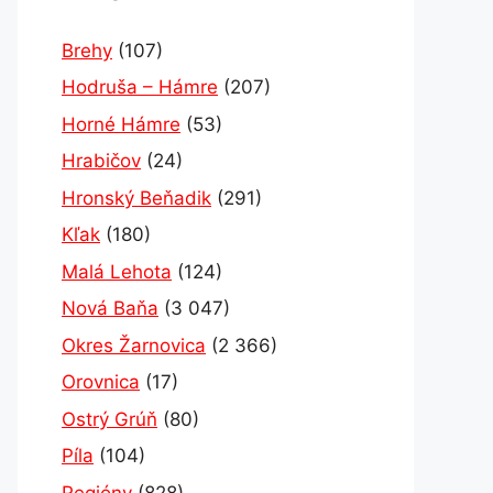
Brehy
(107)
Hodruša – Hámre
(207)
Horné Hámre
(53)
Hrabičov
(24)
Hronský Beňadik
(291)
Kľak
(180)
Malá Lehota
(124)
Nová Baňa
(3 047)
Okres Žarnovica
(2 366)
Orovnica
(17)
Ostrý Grúň
(80)
Píla
(104)
Regióny
(828)