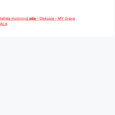
iteľnila motorová
píla
– Diskusia – MY Orava
RÁĽA