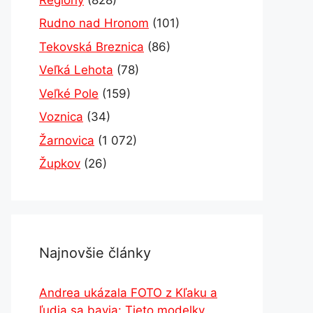
Rudno nad Hronom
(101)
Tekovská Breznica
(86)
Veľká Lehota
(78)
Veľké Pole
(159)
Voznica
(34)
Žarnovica
(1 072)
Župkov
(26)
Najnovšie články
Andrea ukázala FOTO z Kľaku a
ľudia sa bavia: Tieto modelky