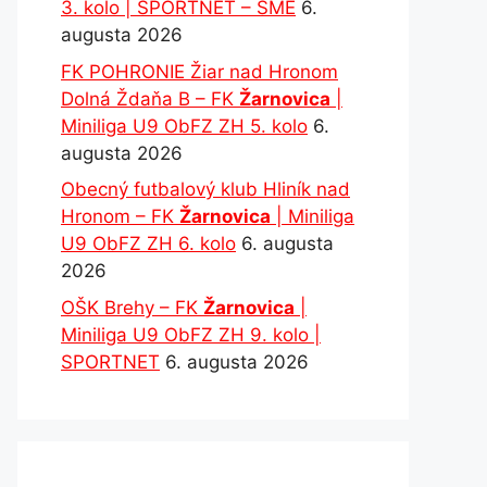
3. kolo | SPORTNET – SME
6.
augusta 2026
FK POHRONIE Žiar nad Hronom
Dolná Ždaňa B – FK
Žarnovica
|
Miniliga U9 ObFZ ZH 5. kolo
6.
augusta 2026
Obecný futbalový klub Hliník nad
Hronom – FK
Žarnovica
| Miniliga
U9 ObFZ ZH 6. kolo
6. augusta
2026
OŠK Brehy – FK
Žarnovica
|
Miniliga U9 ObFZ ZH 9. kolo |
SPORTNET
6. augusta 2026