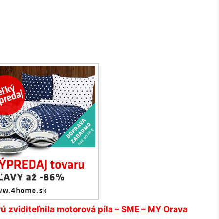
rú zviditeľnila motorová
píla
– SME – MY Orava