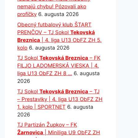
nemajú chybu! Pózovali ako
profíčky
6. augusta 2026
Obecný futbalový klub ŠTART
PRENČOV – TJ Sokol
Tekovská
Breznica
| 4. liga U13 ObFZ ZH 5.
kolo
6. augusta 2026
TJ Sokol
Tekovská Breznica
– FK
FILJO LADOMERSKÁ VIESKA | 4.
liga U13 ObFZ ZH 8 …
6. augusta
2026
TJ Sokol
Tekovská Breznica
– TJ
– Prestavlky | 4. liga U13 ObFZ ZH
1. kolo | SPORTNET
6. augusta
2026
TJ Partizán Župkov – FK
Žarnovica
| Miniliga U9 ObFZ ZH