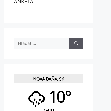
ANKETA
Hľadať:
NOVÁ BAŇA, SK
10°
rain