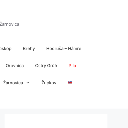
 Žarnovica
oskop
Brehy
Hodruša – Hámre
Orovnica
Ostrý Grúň
Píla
Žarnovica
Župkov