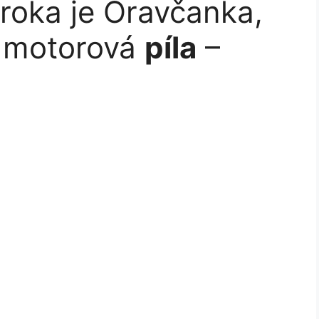
roka je Oravčanka,
la motorová
píla
–