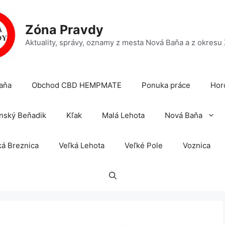
Zóna Pravdy
Aktuality, správy, oznamy z mesta Nová Baňa a z okresu
aňa
Obchod CBD HEMPMATE
Ponuka práce
Hor
nský Beňadik
Kľak
Malá Lehota
Nová Baňa
á Breznica
Veľká Lehota
Veľké Pole
Voznica