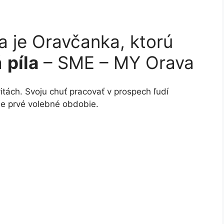
a je Oravčanka, ktorú
á
píla
– SME – MY Orava
tách. Svoju chuť pracovať v prospech ľudí
je prvé volebné obdobie.