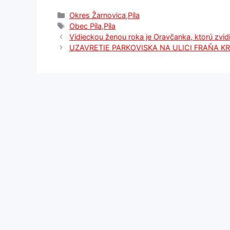
Kategórie
Okres Žarnovica
,
Píla
Značky
Obec Píla
,
Píla
Vidieckou ženou roka je Oravčanka, ktorú zvid
UZAVRETIE PARKOVISKA NA ULICI FRAŇA K