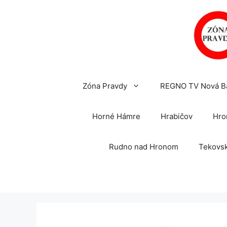
Preskočiť
na
obsah
Zóna Pravdy
REGNO TV Nová B
Horné Hámre
Hrabičov
Hro
Rudno nad Hronom
Tekovsk