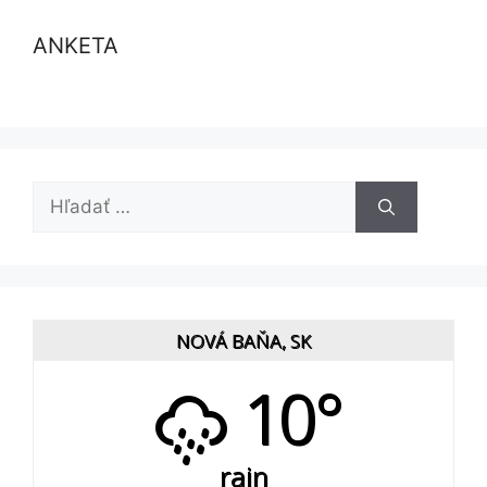
ANKETA
Hľadať:
NOVÁ BAŇA, SK
10°
rain