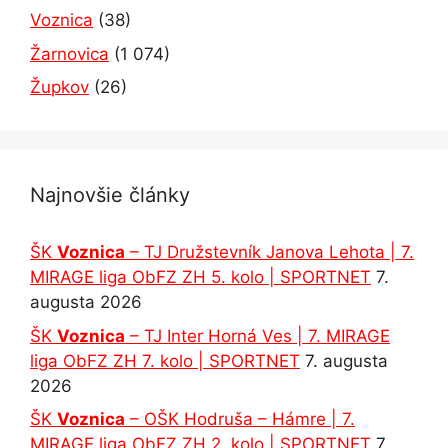
Voznica
(38)
Žarnovica
(1 074)
Župkov
(26)
Najnovšie články
ŠK
Voznica
– TJ Družstevník Janova Lehota | 7.
MIRAGE liga ObFZ ZH 5. kolo | SPORTNET
7.
augusta 2026
ŠK
Voznica
– TJ Inter Horná Ves | 7. MIRAGE
liga ObFZ ZH 7. kolo | SPORTNET
7. augusta
2026
ŠK
Voznica
– OŠK Hodruša – Hámre | 7.
MIRAGE liga ObFZ ZH 2. kolo | SPORTNET
7.