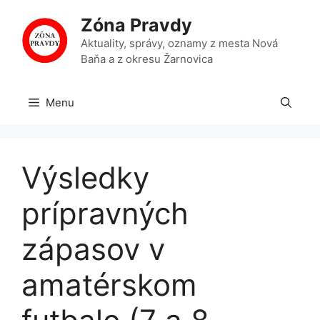
Preskočiť
Zóna Pravdy
na
obsah
Aktuality, správy, oznamy z mesta Nová
Baňa a z okresu Žarnovica
Menu
Výsledky
prípravných
zápasov v
amatérskom