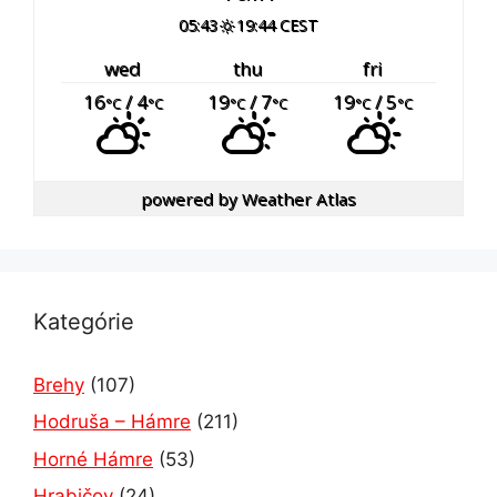
05:43
19:44 CEST
wed
thu
fri
16
/ 4
19
/ 7
19
/ 5
°C
°C
°C
°C
°C
°C
powered by
Weather Atlas
Kategórie
Brehy
(107)
Hodruša – Hámre
(211)
Horné Hámre
(53)
Hrabičov
(24)