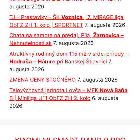
augusta 2026
TJ – Prestavlky – ŠK
Voznica
| 7. MIRAGE liga
ObFZ ZH 1. kolo | SPORTNET
7. augusta 2026
Chata na samote na predaj, Píla,
Žarnovica
–
Nehnutelnosti.sk
7. augusta 2026
Atraktívny rodinný dom 115 m2 v srdci prírody –
Hodruša
–
Hámre
pri Banskej Štiavnici
7.
augusta 2026
ZMENA CENY STOČNÉHO
7. augusta 2026
Telovýchovná jednota Lovča – MFK
Nová Baňa
B | Miniliga U11 ObFZ ZH 2. kolo
6. augusta
2026