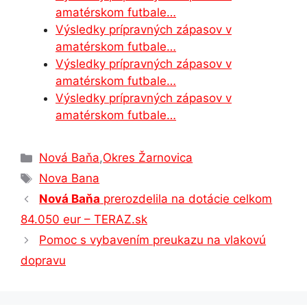
k
er
amatérskom futbale…
Výsledky prípravných zápasov v
amatérskom futbale…
Výsledky prípravných zápasov v
amatérskom futbale…
Výsledky prípravných zápasov v
amatérskom futbale…
Kategórie
Nová Baňa
,
Okres Žarnovica
Značky
Nova Bana
Nová Baňa
prerozdelila na dotácie celkom
84.050 eur – TERAZ.sk
Pomoc s vybavením preukazu na vlakovú
dopravu