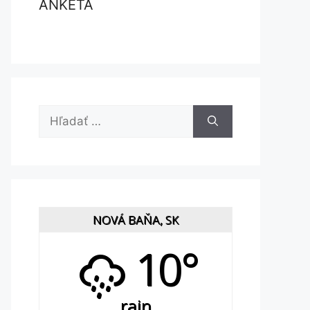
ANKETA
Hľadať:
NOVÁ BAŇA, SK
10°
rain