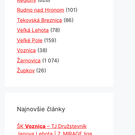
Rudno nad Hronom
(101)
Tekovská Breznica
(86)
Veľká Lehota
(78)
Veľké Pole
(159)
Voznica
(38)
Žarnovica
(1 074)
Župkov
(26)
Najnovšie články
ŠK
Voznica
– TJ Družstevník
Janova Lehota | 7. MIRAGE liga