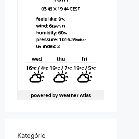
05:43
19:44 CEST
feels like: 9
°c
wind: 6
n
km/h
humidity: 60
%
pressure: 1016.59
mbar
uv index: 3
wed
thu
fri
16
/ 4
19
/ 7
19
/ 5
°C
°C
°C
°C
°C
°C
powered by
Weather Atlas
Kategórie