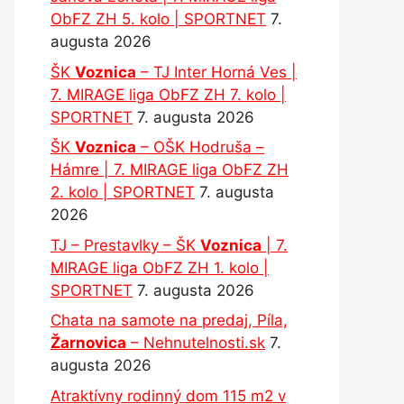
ObFZ ZH 5. kolo | SPORTNET
7.
augusta 2026
ŠK
Voznica
– TJ Inter Horná Ves |
7. MIRAGE liga ObFZ ZH 7. kolo |
SPORTNET
7. augusta 2026
ŠK
Voznica
– OŠK Hodruša –
Hámre | 7. MIRAGE liga ObFZ ZH
2. kolo | SPORTNET
7. augusta
2026
TJ – Prestavlky – ŠK
Voznica
| 7.
MIRAGE liga ObFZ ZH 1. kolo |
SPORTNET
7. augusta 2026
Chata na samote na predaj, Píla,
Žarnovica
– Nehnutelnosti.sk
7.
augusta 2026
Atraktívny rodinný dom 115 m2 v