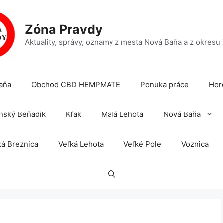
Zóna Pravdy
Aktuality, správy, oznamy z mesta Nová Baňa a z okresu
aňa
Obchod CBD HEMPMATE
Ponuka práce
Hor
nský Beňadik
Kľak
Malá Lehota
Nová Baňa
á Breznica
Veľká Lehota
Veľké Pole
Voznica