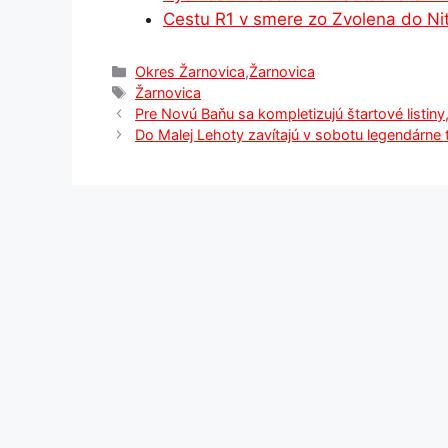
k
er
Cestu R1 v smere zo Zvolena do Ni
Kategórie
Okres Žarnovica
,
Žarnovica
Značky
Žarnovica
Pre Novú Baňu sa kompletizujú štartové listin
Do Malej Lehoty zavítajú v sobotu legendárne 