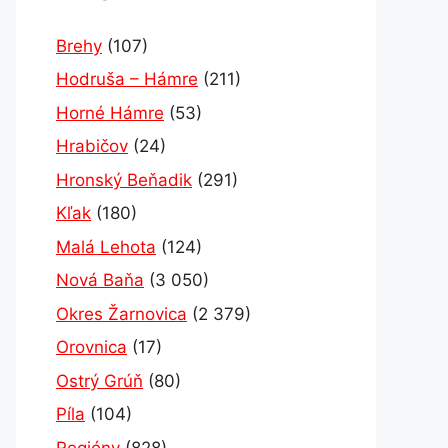
Brehy
(107)
Hodruša – Hámre
(211)
Horné Hámre
(53)
Hrabičov
(24)
Hronský Beňadik
(291)
Kľak
(180)
Malá Lehota
(124)
Nová Baňa
(3 050)
Okres Žarnovica
(2 379)
Orovnica
(17)
Ostrý Grúň
(80)
Píla
(104)
Regióny
(828)