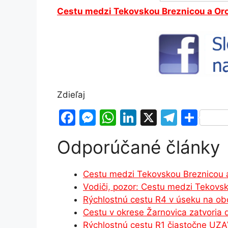
Cestu medzi Tekovskou Breznicou a Or
Zdieľaj
F
M
W
Li
X
T
S
a
e
h
n
el
h
Odporúčané články
c
s
at
k
e
ar
e
s
s
e
gr
e
Cestu medzi Tekovskou Breznicou 
b
e
A
dI
a
Vodiči, pozor: Cestu medzi Tekovs
o
n
p
n
m
Rýchlostnú cestu R4 v úseku na ob
o
g
p
Cestu v okrese Žarnovica zatvoria d
Rýchlostnú cestu R1 čiastočne U