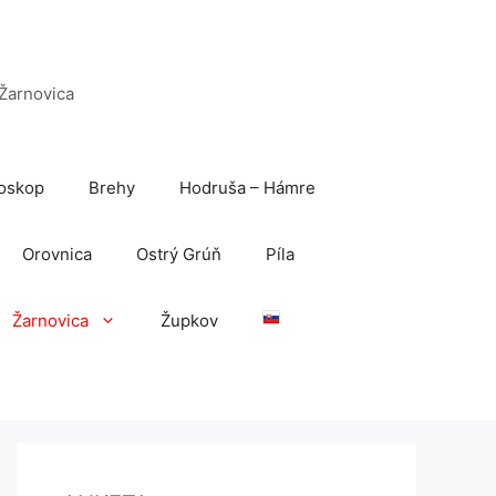
 Žarnovica
oskop
Brehy
Hodruša – Hámre
Orovnica
Ostrý Grúň
Píla
Žarnovica
Župkov