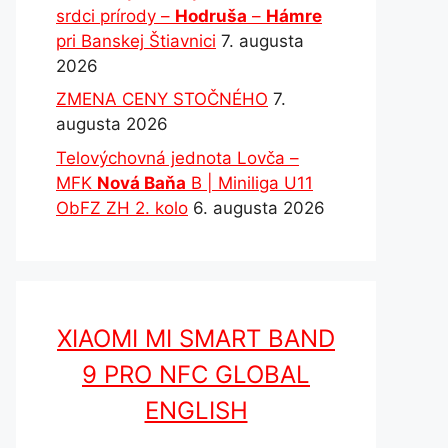
srdci prírody –
Hodruša
–
Hámre
pri Banskej Štiavnici
7. augusta
2026
ZMENA CENY STOČNÉHO
7.
augusta 2026
Telovýchovná jednota Lovča –
MFK
Nová Baňa
B | Miniliga U11
ObFZ ZH 2. kolo
6. augusta 2026
XIAOMI MI SMART BAND
9 PRO NFC GLOBAL
ENGLISH