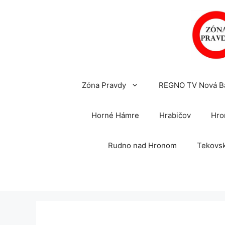
Preskočiť
na
obsah
Zóna Pravdy
REGNO TV Nová B
Horné Hámre
Hrabičov
Hro
Rudno nad Hronom
Tekovsk