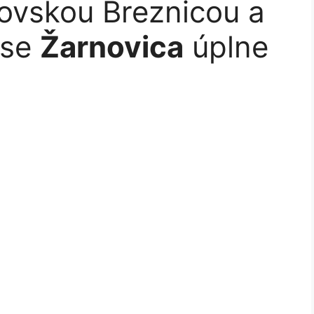
ovskou Breznicou a
ese
Žarnovica
úplne