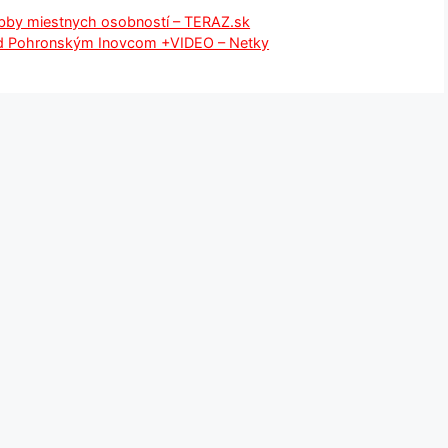
bby miestnych osobností – TERAZ.sk
pod Pohronským Inovcom +VIDEO – Netky