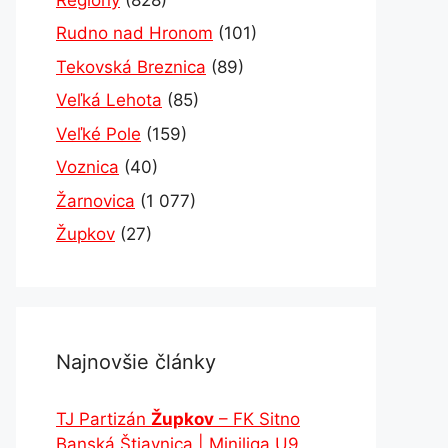
Rudno nad Hronom
(101)
Tekovská Breznica
(89)
Veľká Lehota
(85)
Veľké Pole
(159)
Voznica
(40)
Žarnovica
(1 077)
Župkov
(27)
Najnovšie články
TJ Partizán
Župkov
– FK Sitno
Banská Štiavnica | Miniliga U9