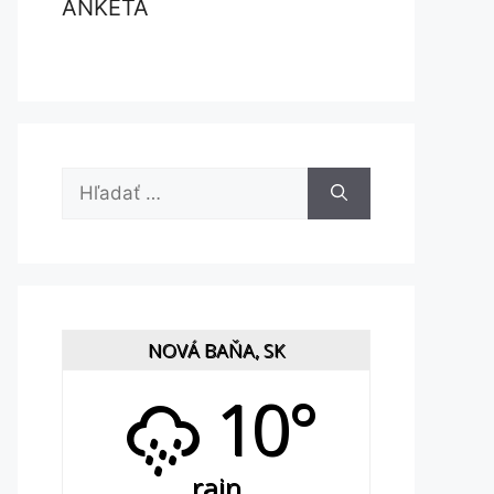
ANKETA
Hľadať:
NOVÁ BAŇA, SK
10°
rain