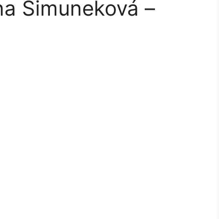
na Šimuneková –