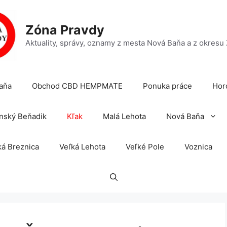
Zóna Pravdy
Aktuality, správy, oznamy z mesta Nová Baňa a z okresu
aňa
Obchod CBD HEMPMATE
Ponuka práce
Hor
nský Beňadik
Kľak
Malá Lehota
Nová Baňa
á Breznica
Veľká Lehota
Veľké Pole
Voznica