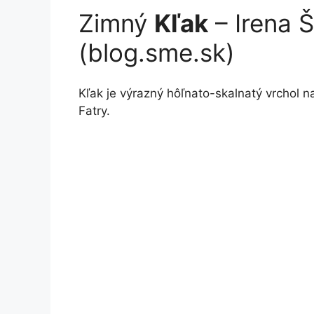
Zimný
Kľak
– Irena 
(blog.sme.sk)
Kľak je výrazný hôľnato-skalnatý vrchol n
Fatry.