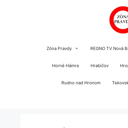
Preskočiť
na
obsah
Zóna Pravdy
REGNO TV Nová B
Horné Hámre
Hrabičov
Hro
Rudno nad Hronom
Tekovsk