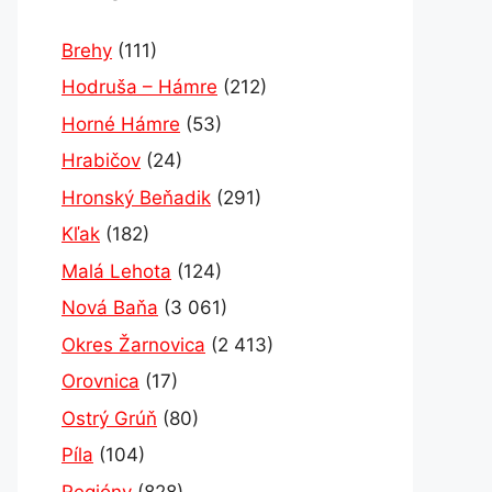
Brehy
(111)
Hodruša – Hámre
(212)
Horné Hámre
(53)
Hrabičov
(24)
Hronský Beňadik
(291)
Kľak
(182)
Malá Lehota
(124)
Nová Baňa
(3 061)
Okres Žarnovica
(2 413)
Orovnica
(17)
Ostrý Grúň
(80)
Píla
(104)
Regióny
(828)