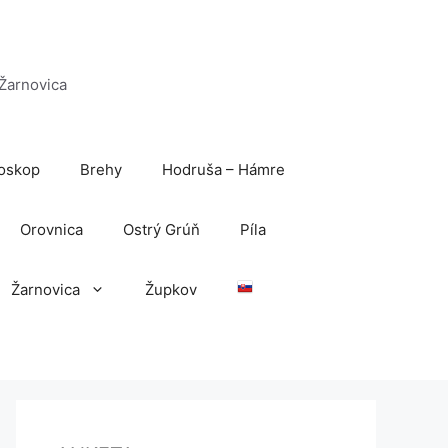
 Žarnovica
oskop
Brehy
Hodruša – Hámre
Orovnica
Ostrý Grúň
Píla
Žarnovica
Župkov