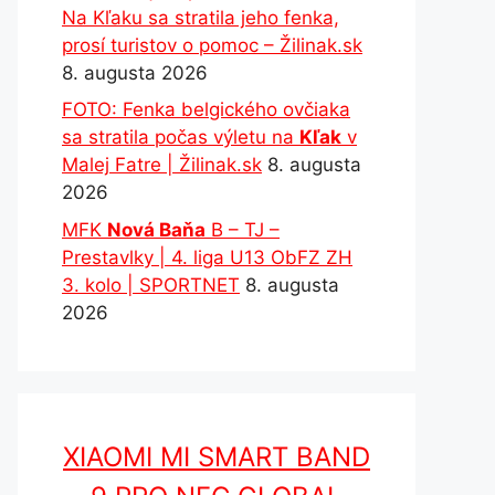
Na Kľaku sa stratila jeho fenka,
prosí turistov o pomoc – Žilinak.sk
8. augusta 2026
FOTO: Fenka belgického ovčiaka
sa stratila počas výletu na
Kľak
v
Malej Fatre | Žilinak.sk
8. augusta
2026
MFK
Nová Baňa
B – TJ –
Prestavlky | 4. liga U13 ObFZ ZH
3. kolo | SPORTNET
8. augusta
2026
XIAOMI MI SMART BAND