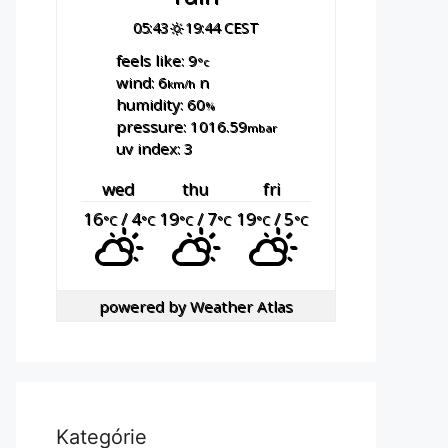
05:43
19:44 CEST
feels like: 9
°c
wind: 6
n
km/h
humidity: 60
%
pressure: 1016.59
mbar
uv index: 3
wed
thu
fri
16
/ 4
19
/ 7
19
/ 5
°C
°C
°C
°C
°C
°C
powered by
Weather Atlas
Kategórie