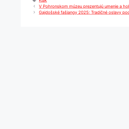
Klak
V Pohronskom múzeu prezentujú umenie a ho
Gajdošské fašiangy 2025: Tradičné oslavy 