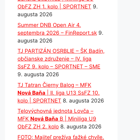
ObFZ ZH 1. kolo | SPORTNET
9.
augusta 2026
Summer DNB Open Air 4.
septembra 2026 – FinReport.sk
9.
augusta 2026
TJ PARTIZÁN OSRBLIE – ŠK Badín,
občianske združenie – IV. liga
SsFZ 9. kolo – SPORTNET – SME
9. augusta 2026
TJ Tatran Čierny Balog – MFK
Nová Baňa
| II. liga U13 SsFZ 10.
kolo | SPORTNET
8. augusta 2026
Telovýchovná jednota Lovča –
MFK
Nová Baňa
B | Miniliga U9
ObFZ ZH 2. kolo
8. augusta 2026
FOTO: Majiteľ prežíva ťažké chvíle.