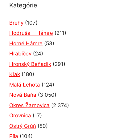
Kategórie
Brehy
(107)
Hodruša – Hámre
(211)
Horné Hámre
(53)
Hrabičov
(24)
Hronský Beňadik
(291)
Kľak
(180)
Malá Lehota
(124)
Nová Baňa
(3 050)
Okres Žarnovica
(2 374)
Orovnica
(17)
Ostrý Grúň
(80)
Píla
(104)