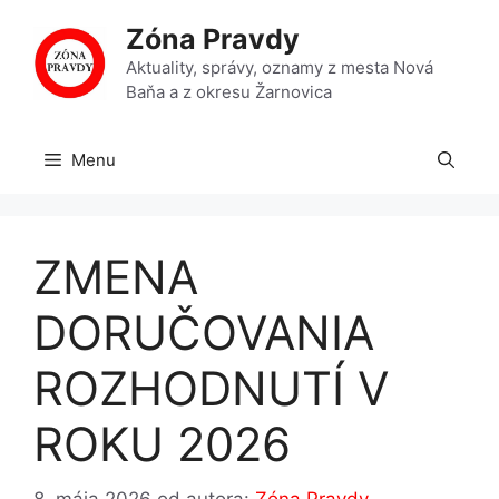
Preskočiť
Zóna Pravdy
na
obsah
Aktuality, správy, oznamy z mesta Nová
Baňa a z okresu Žarnovica
Menu
ZMENA
DORUČOVANIA
ROZHODNUTÍ V
ROKU 2026
8. mája 2026
od autora:
Zóna Pravdy