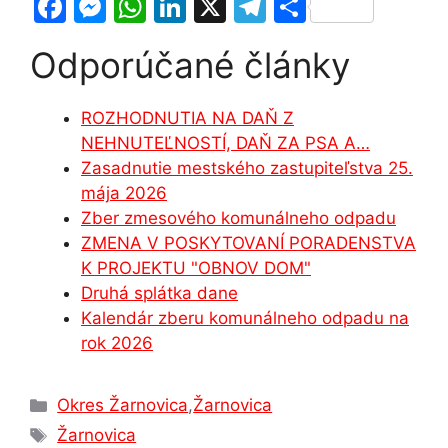
F
M
W
Li
X
T
S
a
e
h
n
el
h
Odporúčané články
c
s
at
k
e
ar
e
s
s
e
gr
e
ROZHODNUTIA NA DAŇ Z
b
e
A
dI
a
NEHNUTEĽNOSTÍ, DAŇ ZA PSA A…
o
n
p
n
m
Zasadnutie mestského zastupiteľstva 25.
o
g
p
mája 2026
Zber zmesového komunálneho odpadu
k
er
ZMENA V POSKYTOVANÍ PORADENSTVA
K PROJEKTU "OBNOV DOM"
Druhá splátka dane
Kalendár zberu komunálneho odpadu na
rok 2026
Kategórie
Okres Žarnovica
,
Žarnovica
Značky
Žarnovica