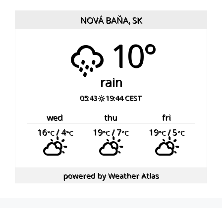
NOVÁ BAŇA, SK
10°
rain
05:43
19:44 CEST
wed
thu
fri
16
/ 4
19
/ 7
19
/ 5
°C
°C
°C
°C
°C
°C
powered by
Weather Atlas