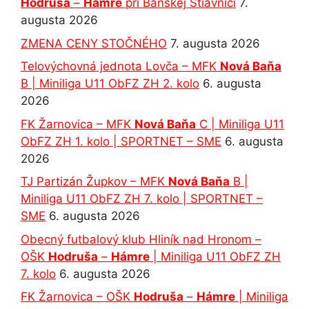
Hodruša
–
Hámre
pri Banskej Štiavnici
7.
augusta 2026
ZMENA CENY STOČNÉHO
7. augusta 2026
Telovýchovná jednota Lovča – MFK
Nová Baňa
B | Miniliga U11 ObFZ ZH 2. kolo
6. augusta
2026
FK Žarnovica – MFK
Nová Baňa
C | Miniliga U11
ObFZ ZH 1. kolo | SPORTNET – SME
6. augusta
2026
TJ Partizán Župkov – MFK
Nová Baňa
B |
Miniliga U11 ObFZ ZH 7. kolo | SPORTNET –
SME
6. augusta 2026
Obecný futbalový klub Hliník nad Hronom –
OŠK
Hodruša
–
Hámre
| Miniliga U11 ObFZ ZH
7. kolo
6. augusta 2026
FK Žarnovica – OŠK
Hodruša
–
Hámre
| Miniliga